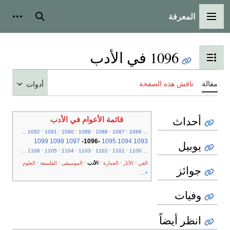
المعرفة
القائمة الرئيسية
بحث
أدوات
1096 في الأدب
تبديل عرض جدول المحتويات
مقالة
ناقش هذه الصفحة
أدوات
أحداث
قائمة الأعوام في الأدب
.
.
.
.
.
.
...
1092
1091
1090
1089
1088
1087
1086
...
1099
1098
1097
-
1096
-
1095
1094
1093
يوبيل
.
.
.
.
.
.
...
1106
1105
1104
1103
1102
1101
1100
...
.
.
.
.
.
.
الفن
الآثار
العمارة
الأدب
الموسيقى
الفلسفة
العلوم
جوائز
+...
وفيات
انظر أيضاً