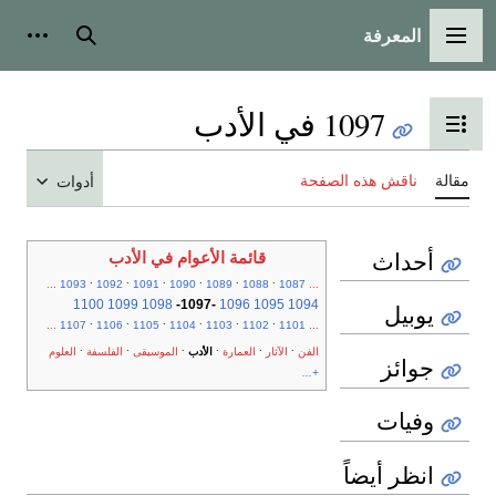
المعرفة
القائمة الرئيسية
بحث
أدوات
1097 في الأدب
تبديل عرض جدول المحتويات
مقالة
ناقش هذه الصفحة
أدوات
أحداث
قائمة الأعوام في الأدب
.
.
.
.
.
.
...
1093
1092
1091
1090
1089
1088
1087
...
1100
1099
1098
-
1097
-
1096
1095
1094
يوبيل
.
.
.
.
.
.
...
1107
1106
1105
1104
1103
1102
1101
...
.
.
.
.
.
.
الفن
الآثار
العمارة
الأدب
الموسيقى
الفلسفة
العلوم
جوائز
+...
وفيات
انظر أيضاً