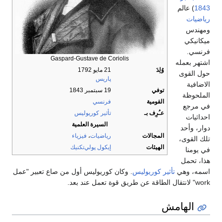
1843
) عالم
رياضيات
ومهندس
ميكانيكي
فرنسي.
Gaspard-Gustave de Coriolis
اشتهر بعمله
وُلِدَ
21 مايو 1792
حول القوى
پاريس
الاضافية
توفي
19 سبتمبر 1843
الملحوظة
القومية
فرنسي
في مرجع
عـُرِف بـ
تأثير كوريوليس
احداثيات
السيرة العلمية
دوار، وأحد
المجالات
رياضيات
،
فيزياء
تلك القوى،
الهيئات
إيكول پولي‌تكنيك
في يومنا
هذا، تحمل
اسمه، وهي
تأثير كوريوليس
. وكان كوريوليس أول من صاع تعبير "عمل
work" لانتقال الطاقة عن طريق قوة تعمل عند بعد.
الهامش