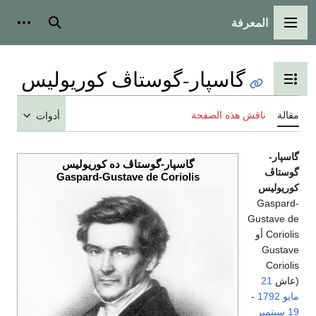
المعرفة
القائمة الرئيسية
بحث
أدوات
گاسپار-گوستاڤ كوريوليس
تبديل عرض جدول المحتويات
مقالة
ناقش هذه الصفحة
أدوات
گاسپار-
گاسپار-گوستاڤ ده كوريوليس
گوستاڤ
Gaspard-Gustave de Coriolis
كوريوليس
Gaspard-
Gustave de
Coriolis أو
Gustave
Coriolis
(عاش
21
مايو
1792
-
19 سبتمبر