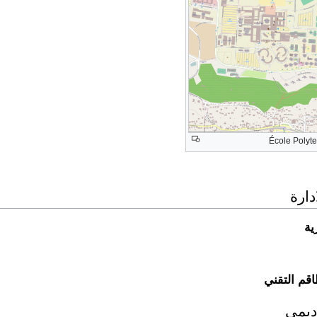
École Polyt
دارة
ية
قم التقني
ديمي