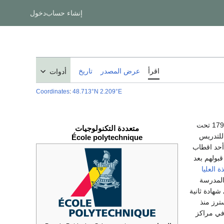
إنشاء حساب
دخول
اقرأ
عرض المصدر
تاريخ
أدوات
Coordinates
:
48.713°N 2.209°E
، هي مدرسة المهندسين الفرنسية، تأسست سنة 1794 تحت
متعددة التكنولوجيات
للتدريس
École polytechnique
و هي من أحد اقطاب
ت من 500 طالب-مهندس، يتم قبولهم بعد
 العليا
المدرسة
 على شهادة ثانية
 توفر المدرسة العليا شهادة الدكتوراه منذ 1985 والماسترز منذ
ارون التوظيف في مراكز