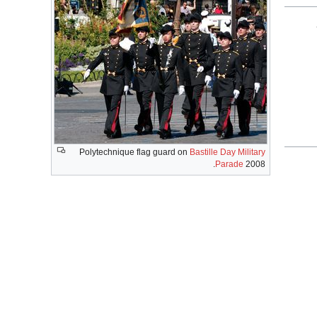
Polytechnique flag guard on
Bastille Day Military
Parade
2008.