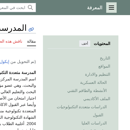
المعرفة
القائمة الرئيسية
المدرسة 
مقالة
ناقش هذه ال
المحتويات
أخف
التاريخ
(تم التحويل من
إيكول 
المواقع
المدرسة متعددة التكن
التنظيم والادارة
اسم المدرسة المركزية
الحالة العسكرية
الأنشطة والطاقم التقني
اجتياز امتحان من الأص
الملف الأكاديمي
وأيضا عبر القبول الا
الدراسات
متعددة التكنولوجيات
القبول
الدراسات العليا