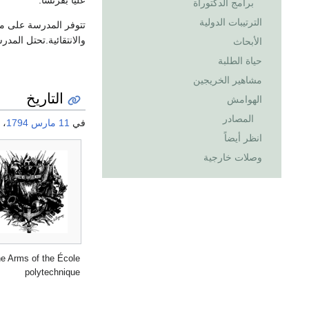
عليا بفرنسا.
برامج الدكتوراة
الترتيبات الدولية
تتوفر المدرسة على مر
والانتقائية.تحتل المدرسة المركز 34 في العالم حسب مج
الأبحاث
حياة الطلبة
مشاهير الخريجين
التاريخ
الهوامش
المصادر
في
11 مارس
1794
،
انظر أيضاً
وصلات خارجية
e Arms of the École
polytechnique