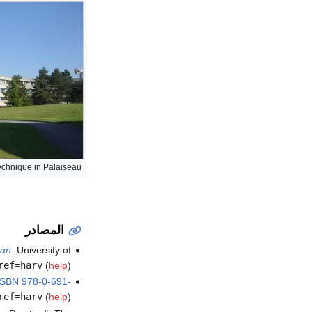
chnique in Palaiseau.
المصادر
pan
. University of
ref=harv
(
help
)
ISBN
978-0-691-
ref=harv
(
help
)