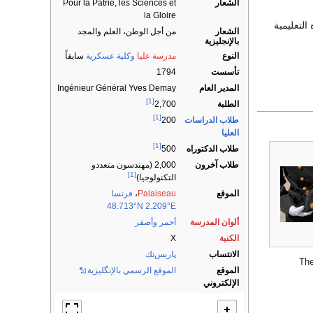
الشعار
Pour la Patrie, les Sciences et
la Gloire
التعليمية
الشعار
من أجل الوطن، العلم والمجد
بالإنجليزية
النوع
مدرسة عليا
وكلية عسكرية
سابقاً
تأسست
1794
المدير العام
Ingénieur Général Yves Demay
[1]
الطلبة
2,700
[1]
طلاب الدراسات
200
العليا
[1]
طلاب الدكتوراه
500
طلاب آخرون
2,000 (مهندسون متعددو
[1]
التكنولوجيا)
الموقع
Palaiseau
،
فرنسا
48.713°N 2.209°E
ألوان المدرسة
أحمر
وأصفر
الكنية
X
الانتساب
پاريس‌تك
Th
الموقع
الموقع الرسمي بالإنگليزية
الإلكتروني