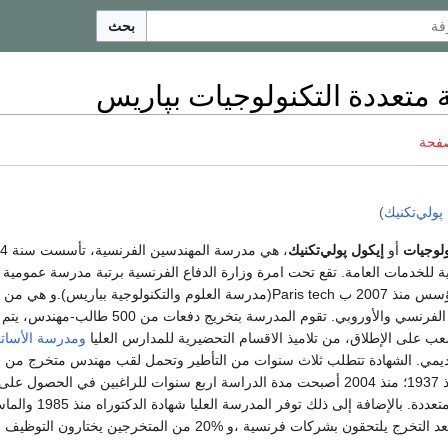
بحث
متعددة التكنولوجيات بپاريس
صفحة
پولي‌تكنيك
)
ولوجيات
أو
إيكول پولي‌تكنيك
 للخدمات العامة. تقع تحت امرة وزارة الدفاع الفرنسية برتبة مدرسة عمومية 
والبحث، وهي عضو مؤسس منذ 2007 ب Paris tech(مدرسة العلوم والتكنولوجية بباريس).
البحث والتعليم العالي الفرنسي والأوروبي. تقوم المدرسة بتخريج دفعا
عب على الإطلاق، من تلاميذ الاقسام التحضيرية للمدارس العليا
ومدرسة الأساتذة
كاديمي. الشهادة تتطلب ثلاث سنوات من التأطير وتحمل لقب مهندس متخرج من 
المتعددة تكنولوجية منذ 1937؛ منذ 2004 أصبحت مدة الدراسة اربع سنوات للراغبين في الحصول
الشهادة التكنولوجية المتعددة. بالإضافة إلى ذلك
2004. أغلبية الطلاب بعد التخرج يلتحقون بشركات فرنسية ،و %20 من المتخرجين يخت