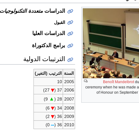
الدراسات
متعددة التكنولوجيات
القبول
الدراسات العليا
برامج الدكتوراة
الترتيبات الدولية
السنة
الترتيب (التغير)
10
2005
Benoît Mandelbrot
du
ceremony when he was made an 
27)
37 (
2006
of Honour on September 1
▲
9)
28 (
2007
6)
34 (
2008
2)
36 (
2009
0)
36 (
2010