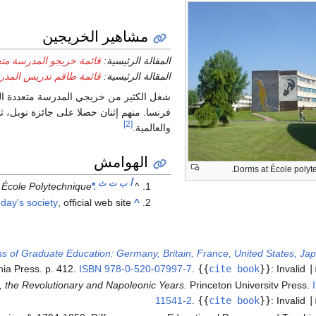
مشاهير الخريجين
المقالة الرئيسية:
قائمة خريجو المدرسة متع
المقالة الرئيسية:
قائمة طاقم تدريس المدرس
شغل الكثير من خريجي المدرسة متعددة الت
فرنسا. منهم إثنان حصلا على جائزة نوبل، 
[2]
والعالمية.
الهوامش
Dorms at École polyte
أ
ب
ت
ث
.
École Polytechnique
"About Ecole Polytechnique"
^
oday's society
, official web site
^
 of Graduate Education: Germany, Britain, France, United States, Ja
nia Press. p. 412.
ISBN
978-0-520-07997-7
.
{{
cite book
}}
:
Invalid
|
e, the Revolutionary and Napoleonic Years
. Princeton Universitv Press.
11541-2
.
{{
cite book
}}
:
Invalid
|