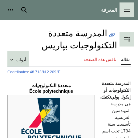
المعرفة
القائمة الرئيسية
بحث
أدوات
المدرسة متعددة
تبديل عرض جدول المحتويات
التكنولوجيات بپاريس
مقالة
ناقش هذه الصفحة
أدوات
Coordinates
:
48.713°N 2.209°E
المدرسة متعددة
متعددة التكنولوجيات
التكنولوجيات
أو
École polytechnique
إيكول پولي‌تكنيك
،
هي مدرسة
المهندسين
الفرنسية،
تأسست سنة
1794 تحت اسم
المدرسة