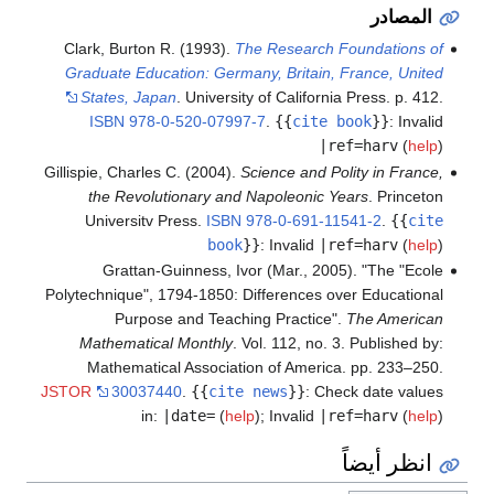
المصادر
Clark, Burton R. (1993).
The Research Foundations of
Graduate Education: Germany, Britain, France, United
States, Japan
. University of California Press. p. 412.
ISBN
978-0-520-07997-7
.
{{
cite book
}}
:
Invalid
|ref=harv
(
help
)
Gillispie, Charles C. (2004).
Science and Polity in France,
the Revolutionary and Napoleonic Years
. Princeton
Universitv Press.
ISBN
978-0-691-11541-2
.
{{
cite
book
}}
:
Invalid
|ref=harv
(
help
)
Grattan-Guinness, Ivor (Mar., 2005). "The "Ecole
Polytechnique", 1794-1850: Differences over Educational
Purpose and Teaching Practice".
The American
Mathematical Monthly
. Vol. 112, no. 3. Published by:
Mathematical Association of America. pp. 233–250.
JSTOR
30037440
.
{{
cite news
}}
:
Check date values
in:
|date=
(
help
)
;
Invalid
|ref=harv
(
help
)
انظر أيضاً