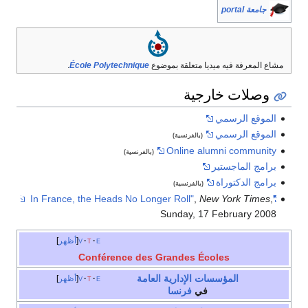
جامعة portal
مشاع المعرفة فيه ميديا متعلقة بموضوع
École Polytechnique
.
وصلات خارجية
الموقع الرسمي
الموقع الرسمي
(بالفرنسية)
Online alumni community
(بالفرنسية)
برامج الماجستير
برامج الدكتوراة
(بالفرنسية)
,
New York Times
,
"In France, the Heads No Longer Roll"
Sunday, 17 February 2008
e
t
v
أظهر
Conférence des Grandes Écoles
المؤسسات الإدارية العامة
e
t
v
أظهر
في
فرنسا