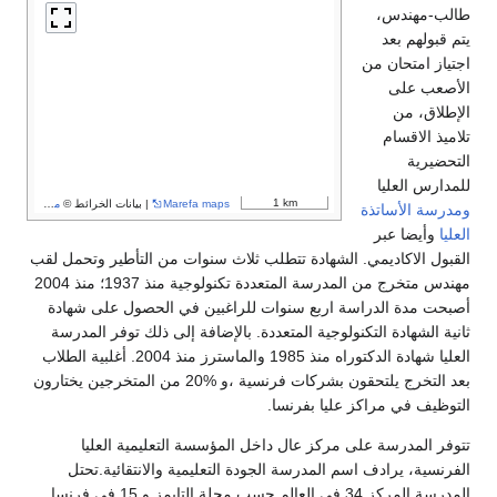
طالب-مهندس،
يتم قبولهم بعد
اجتياز امتحان من
الأصعب على
الإطلاق، من
تلاميذ الاقسام
التحضيرية
للمدارس العليا
1 km
Marefa maps
| بيانات الخرائط ©
مساهمو OpenStreetMap
ومدرسة الأساتذة
العليا
وأيضا عبر
القبول الاكاديمي. الشهادة تتطلب ثلاث سنوات من التأطير وتحمل لقب
مهندس متخرج من المدرسة المتعددة تكنولوجية منذ 1937؛ منذ 2004
أصبحت مدة الدراسة اربع سنوات للراغبين في الحصول على شهادة
ثانية الشهادة التكنولوجية المتعددة. بالإضافة إلى ذلك توفر المدرسة
العليا شهادة الدكتوراه منذ 1985 والماسترز منذ 2004. أغلبية الطلاب
بعد التخرج يلتحقون بشركات فرنسية ،و %20 من المتخرجين يختارون
التوظيف في مراكز عليا بفرنسا.
تتوفر المدرسة على مركز عال داخل المؤسسة التعليمية العليا
الفرنسية، يرادف اسم المدرسة الجودة التعليمية والانتقائية.تحتل
المدرسة المركز 34 في العالم حسب مجلة التايمز و 15 في فرنسا.