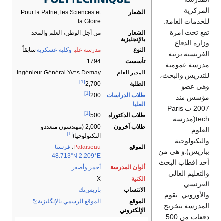
المركزية
الشعار
Pour la Patrie, les Sciences et
للخدمات العامة.
la Gloire
تقع تحت امرة
الشعار
من أجل الوطن، العلم والمجد
بالإنجليزية
وزارة الدفاع
النوع
مدرسة عليا
وكلية عسكرية
سابقاً
الفرنسية برتبة
تأسست
1794
مدرسة عمومية
المدير العام
Ingénieur Général Yves Demay
للتدريس والبحث،
[1]
الطلبة
2,700
وهي عضو
[1]
طلاب الدراسات
200
مؤسس منذ
العليا
2007 ب Paris
[1]
طلاب الدكتوراه
500
tech(مدرسة
طلاب آخرون
2,000 (مهندسون متعددو
العلوم
[1]
التكنولوجيا)
والتكنولوجية
الموقع
Palaiseau
،
فرنسا
بباريس).و هي من
48.713°N 2.209°E
أحد اقطاب البحث
ألوان المدرسة
أحمر
وأصفر
والتعليم العالي
الكنية
X
الفرنسي
الانتساب
پاريس‌تك
والأوروبي. تقوم
الموقع
الموقع الرسمي بالإنگليزية
المدرسة بتخريج
الإلكتروني
دفعات من 500