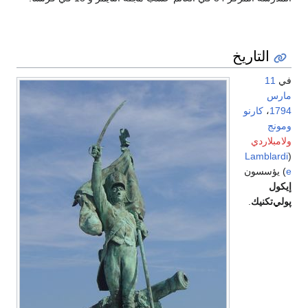
التاريخ
في
11
مارس
1794
،
كارنو
ومونج
ولامبلاردي
Lamblardi
(
e
) يؤسسون
إيكول
پولي‌تكنيك
.