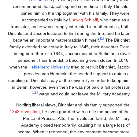
recommended that Jacobi spend some time in Italy, Dirichlet
joined him on the trip together with his family. They were
accompanied to Italy by
Ludwig Schläfli
, who came as a
translator; as he was strongly interested in mathematics, both
Dirichlet and Jacobi lectured to him during the trip, and he later
[1]
became an important mathematician himself.
The Dirichlet
family extended their stay in Italy to 1845, their daughter Flora
being born there. In 1844, Jacobi moved to Berlin as a royal
pensioner, their friendship becoming even closer. In 1846,
when the
Heidelberg University
tried to recruit Dirichlet, Jacobi
provided von Humboldt the needed support to obtain a
doubling of Dirichlet's pay at the university in order to keep him
in Berlin; however, even then he was not paid a full professor
[11]
wage and could not leave the Military Academy.
Holding liberal views, Dirichlet and his family supported the
1848 revolution
; he even guarded with a rifle the palace of the
Prince of Prussia. After the revolution failed, the Military
Academy closed temporarily, causing him a large loss of
income. When it reopened, the environment became more