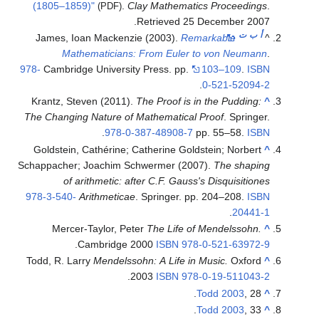
(1805–1859)"
.
Clay Mathematics Proceedings
.
(PDF)
.
Retrieved
25 December
2007
أ
ب
ت
James, Ioan Mackenzie (2003).
Remarkable
^
Mathematicians: From Euler to von Neumann
.
978-
Cambridge University Press. pp.
103–109
.
ISBN
.
0-521-52094-2
Krantz, Steven (2011).
The Proof is in the Pudding:
^
The Changing Nature of Mathematical Proof
. Springer.
.
978-0-387-48908-7
pp. 55–58.
ISBN
Goldstein, Cathérine; Catherine Goldstein; Norbert
^
Schappacher; Joachim Schwermer (2007).
The shaping
of arithmetic: after C.F. Gauss's Disquisitiones
978-3-540-
Arithmeticae
. Springer. pp. 204–208.
ISBN
.
20441-1
Mercer-Taylor, Peter
The Life of Mendelssohn.
^
.
Cambridge 2000
ISBN
978-0-521-63972-9
Todd, R. Larry
Mendelssohn: A Life in Music.
Oxford
^
.
2003
ISBN
978-0-19-511043-2
Todd 2003
, 28.
^
Todd 2003
, 33.
^