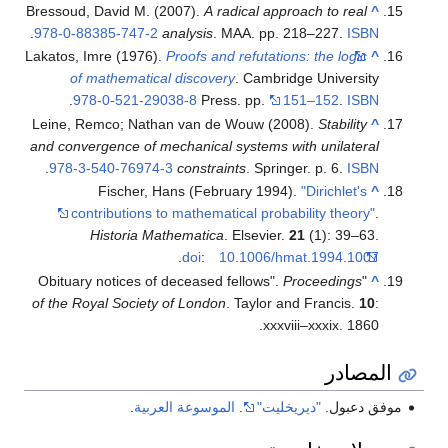
Bressoud, David M. (2007).
A radical approach to real
^
.
978-0-88385-747-2
analysis
. MAA. pp. 218–227.
ISBN
Lakatos, Imre (1976).
Proofs and refutations: the logic
^
of mathematical discovery
. Cambridge University
.
978-0-521-29038-8
Press. pp.
151–152
.
ISBN
Leine, Remco; Nathan van de Wouw (2008).
Stability
^
and convergence of mechanical systems with unilateral
.
978-3-540-76974-3
constraints
. Springer. p. 6.
ISBN
Fischer, Hans (February 1994).
"Dirichlet's
^
contributions to mathematical probability theory"
.
Historia Mathematica
. Elsevier.
21
(1): 39–63.
.
doi
:
10.1006/hmat.1994.1007
Proceedings
"Obituary notices of deceased fellows".
^
of the Royal Society of London
. Taylor and Francis.
10
:
xxxviii–xxxix. 1860.
المصادر
موفق دعبول.
"ديريخليت"
.
الموسوعة العربية
.