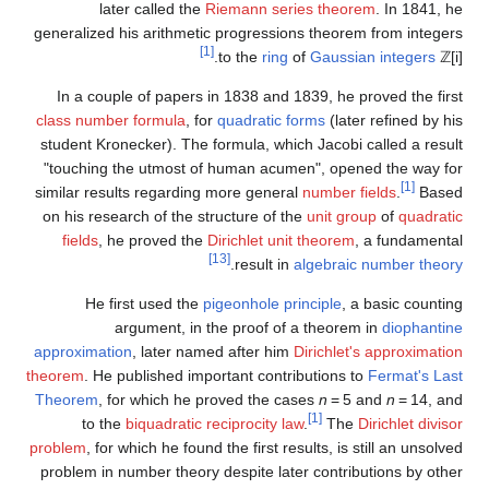
later called the
Riemann series theorem
. In 1841, he
generalized his arithmetic progressions theorem from integers
[1]
.
to the
ring
of
Gaussian integers
ℤ
[
i
]
In a couple of papers in 1838 and 1839, he proved the first
class number formula
, for
quadratic forms
(later refined by his
student Kronecker). The formula, which Jacobi called a result
"touching the utmost of human acumen", opened the way for
[1]
similar results regarding more general
number fields
.
Based
on his research of the structure of the
unit group
of
quadratic
fields
, he proved the
Dirichlet unit theorem
, a fundamental
[13]
.
result in
algebraic number theory
He first used the
pigeonhole principle
, a basic counting
argument, in the proof of a theorem in
diophantine
approximation
, later named after him
Dirichlet's approximation
theorem
. He published important contributions to
Fermat's Last
Theorem
, for which he proved the cases
n
= 5
and
n
= 14
, and
[1]
to the
biquadratic reciprocity law
.
The
Dirichlet divisor
problem
, for which he found the first results, is still an unsolved
problem in number theory despite later contributions by other