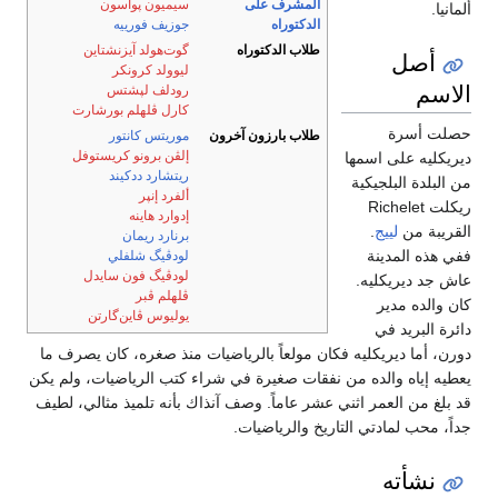
المشرف على
سيميون پواسون
ألمانيا.
الدكتوراه
جوزيف فورييه
طلاب الدكتوراه
گوت‌هولد آيزنشتاين
أصل
ليوولد كرونكر
الاسم
رودلف لپشتس
كارل ڤلهلم بورشارت
حصلت أسرة
طلاب بارزون آخرون
موريتس كانتور
إلڤن برونو كريستوفل
ديريكليه على اسمها
ريتشارد ددكيند
من البلدة البلجيكية
ألفرد إنپر
ريكلت Richelet
إدوارد هاينه
القريبة من
لييج
.
برنارد ريمان
ففي هذه المدينة
لودڤيگ شلفلي
لودڤيگ فون سايدل
عاش جد ديريكليه.
ڤلهلم ڤبر
كان والده مدير
يوليوس ڤاين‌گارتن
دائرة البريد في
دورن، أما ديريكليه فكان مولعاً بالرياضيات منذ صغره، كان يصرف ما
يعطيه إياه والده من نفقات صغيرة في شراء كتب الرياضيات، ولم يكن
قد بلغ من العمر اثني عشر عاماً. وصف آنذاك بأنه تلميذ مثالي، لطيف
جداً، محب لمادتي التاريخ والرياضيات.
نشأته