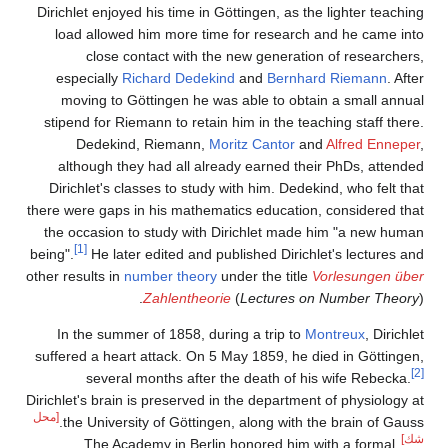
Dirichlet enjoyed his time in Göttingen, as the lighter teaching
load allowed him more time for research and he came into
close contact with the new generation of researchers,
especially
Richard Dedekind
and
Bernhard Riemann
. After
moving to Göttingen he was able to obtain a small annual
stipend for Riemann to retain him in the teaching staff there.
Dedekind, Riemann,
Moritz Cantor
and
Alfred Enneper
,
although they had all already earned their PhDs, attended
Dirichlet's classes to study with him. Dedekind, who felt that
there were gaps in his mathematics education, considered that
the occasion to study with Dirichlet made him "a new human
[1]
being".
He later edited and published Dirichlet's lectures and
other results in
number theory
under the title
Vorlesungen über
Zahlentheorie
(
Lectures on Number Theory
).
In the summer of 1858, during a trip to
Montreux
, Dirichlet
suffered a heart attack. On 5 May 1859, he died in Göttingen,
[2]
several months after the death of his wife Rebecka.
Dirichlet's brain is preserved in the department of physiology at
[محل
the University of Göttingen, along with the brain of Gauss.
شك]
The Academy in Berlin honored him with a formal