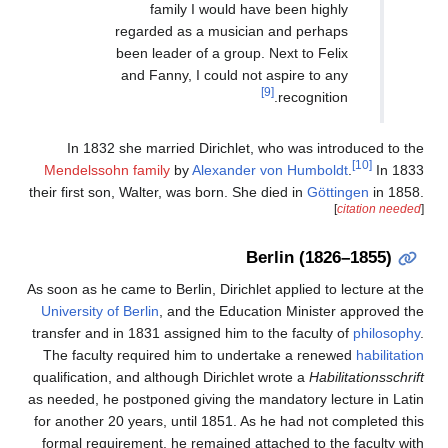
family I would have been highly
regarded as a musician and perhaps
been leader of a group. Next to Felix
and Fanny, I could not aspire to any
[9]
recognition.
In 1832 she married Dirichlet, who was introduced to the
[10]
Mendelssohn family
by
Alexander von Humboldt
.
In 1833
their first son, Walter, was born. She died in
Göttingen
in 1858.
[
citation needed
]
Berlin (1826–1855)
As soon as he came to Berlin, Dirichlet applied to lecture at the
University of Berlin
, and the Education Minister approved the
transfer and in 1831 assigned him to the faculty of
philosophy
.
The faculty required him to undertake a renewed
habilitation
qualification, and although Dirichlet wrote a
Habilitationsschrift
as needed, he postponed giving the mandatory lecture in Latin
for another 20 years, until 1851. As he had not completed this
formal requirement, he remained attached to the faculty with