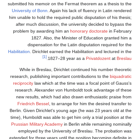
submitted his memoir on the Fermat theorem as a thesis to the
University of Bonn
. Again his lack of fluency in Latin rendered
him unable to hold the required public disputation of his thesis;
after much discussion, the university decided to bypass the
problem by awarding him an
honorary doctorate
in February
1827. Also, the Minister of Education granted him a
dispensation for the Latin disputation required for the
Habilitation
. Dirichlet earned the Habilitation and lectured in the
[1]
.
1827–28 year as a
Privatdozent
at
Breslau
While in Breslau, Dirichlet continued his number theoretic
research, publishing important contributions to the
biquadratic
reciprocity
law which at the time was a focal point of Gauss's
research. Alexander von Humboldt took advantage of these
new results, which had also drawn enthusiastic praise from
Friedrich Bessel
, to arrange for him the desired transfer to
Berlin. Given Dirichlet's young age (he was 23 years old at the
time), Humboldt was able to get him only a trial position at the
Prussian Military Academy
in Berlin while remaining nominally
employed by the University of Breslau. The probation was
extended for three years until the position becoming definite in