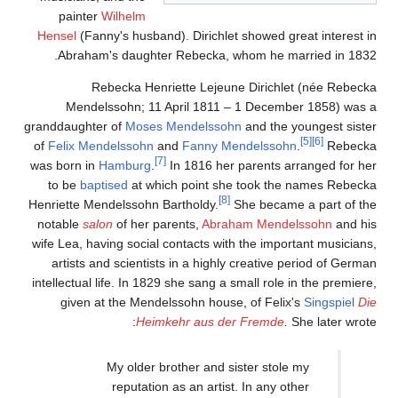
painter
Wilhelm
Hensel
(Fanny's husband). Dirichlet showed great interest in
Abraham's daughter Rebecka, whom he married in 1832.
Rebecka Henriette Lejeune Dirichlet (née Rebecka
Mendelssohn; 11 April 1811 – 1 December 1858) was a
granddaughter of
Moses Mendelssohn
and the youngest sister
[5]
[6]
of
Felix Mendelssohn
and
Fanny Mendelssohn
.
Rebecka
[7]
was born in
Hamburg
.
In 1816 her parents arranged for her
to be
baptised
at which point she took the names Rebecka
[8]
Henriette Mendelssohn Bartholdy.
She became a part of the
notable
salon
of her parents,
Abraham Mendelssohn
and his
wife Lea, having social contacts with the important musicians,
artists and scientists in a highly creative period of German
intellectual life. In 1829 she sang a small role in the premiere,
given at the Mendelssohn house, of Felix's
Singspiel
Die
Heimkehr aus der Fremde
.
She later wrote:
My older brother and sister stole my
reputation as an artist. In any other