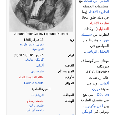
ألماني
الرياضيات
مع
مساهماته العميقة
لنظرية الأعداد
(بما
في ذلك خلق مجال
نظرية الأعداد
التحليلية
)، وكذلك
Johann Peter Gustav Lejeune Dirichlet
لنظرية من
سلسلة
فورييه
وغيرها من
وُلِدَ
13 فبراير 1805
دورن
،
الامبراطورية
المواضيع في
الفرنسية
التحليل الرياضي
.
توفي
5 مايو 1859
(aged 54)
گوتنگن
،
هانوڤر
يوهان پيتر گوستاف
القومية
ألماني
ديريكليه
المدرسة الأم
جامعة بون
J.P.G.Dirichlet
عالم رياضيات
عـُرِف بـ
طالع القائمة الكاملة
ألماني
، ولد في
الجوائز
Pour le Mérite
مدينة
دورن
السيرة العلمية
Düeren
، التي تقع
المجالات
الرياضيات
في منتصف الطريق
الهيئات
جامعة برسلاو
بين
آخن
وكولونيا
،
جامعة برلين
جامعة گوتنگن
وتوفي في
گوتنگن
،