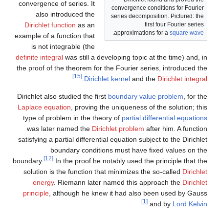
convergence of series. It
convergence conditions for Fourier
also introduced the
series decomposition. Pictured: the
Dirichlet function
as an
first four Fourier series
.
approximations for a
square wave
example of a function that
is not integrable (the
definite integral
was still a developing topic at the time) and, in
the proof of the theorem for the Fourier series, introduced the
[15]
.
Dirichlet kernel
and the
Dirichlet integral
Dirichlet also studied the first
boundary value problem
, for the
Laplace equation
, proving the uniqueness of the solution; this
type of problem in the theory of
partial differential equations
was later named the
Dirichlet problem
after him. A function
satisfying a partial differential equation subject to the Dirichlet
boundary conditions must have fixed values on the
[12]
boundary.
In the proof he notably used the principle that the
solution is the function that minimizes the so-called
Dirichlet
energy
. Riemann later named this approach the
Dirichlet
principle
, although he knew it had also been used by Gauss
[1]
.
and by
Lord Kelvin