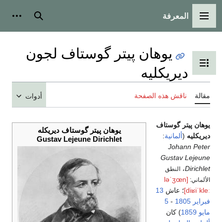
المعرفة
القائمة الرئيسية
بحث
أدوات
يوهان پيتر گوستاف لجون
تبديل عرض جدول المحتويات
ديريكليه
مقالة
ناقش هذه الصفحة
أدوات
يوهان پيتر گوستاف
يوهان پيتر گوستاف ديريكله
ديريكليه
(
ألمانية
:
Gustav Lejeune Dirichlet
Johann Peter
Gustav Lejeune
،
Dirichlet
النطق
[ləˈʒœn
الألماني:
diʁiˈkleː]
؛ عاش
13
فبراير
1805
-
5
مايو
1859
) كان