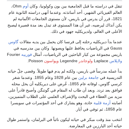
تنقل في دراسته ما قبل الجامعية بين بون وكولونيا، وكان
أوم
Ohm،
العالم الفيزيائي الشهير، أحد أساتذته. وعندما أنهى دراسته الثانوية عام
1821، قرر أن يدرس في باريس، لأن مستوى الجامعات الألمانية لم
يكن آنذاك ليرضيه، غير أن هذا المستوى قد تبدل بعد مدة قصيرة ليصبح
الأعلى في العالم، ولديريكليه جهود في ذلك.
عندما بدأ ديريكليه رحلته إلى فرنسا كان يحمل بين يديه مقالات
گاوس
Gauss في الرياضيات يحافظ عليها ويصونها. وكان بين مدرسيه في
باريس مجموعة من كبار الباحثين في الرياضيات، أمثال
فورييه
Fourier
ولاپلاس
Laplace
ولوجاندر
Legendre
وپواسون
Poisson.
بدأ عمله مدرساً في باريس، ولكنه لم يدم فيها طويلاً. وقضى جلّ حياته
التدريسية في
جامعة برلين
بين عام 1828 وعام 1855. وعندما شغر
كرسي گاوس، لوفاته عام 1855، عُرض على ديريكليه أن يحل محله
فوافق بعد تردد. وبعد أن طاب له المقام في گوتنگن وأصبح قادراً على
مزيد من العطاء في البحث والإشراف العلمي على الطلاب المتميزين،
أصابته
أزمة قلبية
حادة، وهو يشارك في أحد المؤتمرات في سويسرا
عام 1858، ثم توفي في أيار.
انتخب منذ وقت مبكر في حياته ليكون نائباً في البرلمان، واستمر طوال
حياته أحد البارزين في المعارضة.