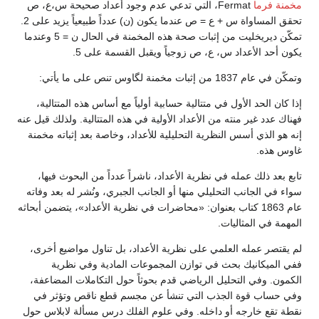
مخمنة فرما
Fermat، التي تدعي عدم وجود أعداد صحيحة س،ع، ص
تحقق المساواة س + ع = ص عندما يكون (ن) عدداً طبيعياً يزيد على 2.
تمكّن ديريخليت من إثبات صحة هذه المخمنة في الحال ن = 5 وعندما
يكون أحد الأعداد س، ع، ص زوجياً ويقبل القسمة على 5.
وتمكّن في عام 1837 من إثبات مخمنة لگاوس تنص على ما يأتي:
إذا كان الحد الأول في متتالية حسابية أولياً مع أساس هذه المتتالية،
فهناك عدد غير منته من الأعداد الأولية في هذه المتتالية. ولذلك قيل عنه
إنه هو الذي أسس النظرية التحليلية للأعداد، وخاصة بعد إثباته مخمنة
غاوس هذه.
تابع بعد ذلك عمله في نظرية الأعداد، ناشراً عدداً من البحوث فيها،
سواء في الجانب التحليلي منها أو الجانب الجبري، ونُشر له بعد وفاته
عام 1863 كتاب بعنوان: «محاضرات في نظرية الأعداد»، يتضمن أبحاثه
المهمة في المثاليات.
لم يقتصر عمله العلمي على نظرية الأعداد، بل تناول مواضيع أخرى،
ففي الميكانيك بحث في توازن المجموعات المادية وفي نظرية
الكمون. وفي التحليل الرياضي قدم بحوثاً حول التكاملات المضاعفة،
وفي حساب قوة الجذب التي تنشأ عن مجسم قطع ناقص وتؤثر في
نقطة تقع خارجه أو داخله. وفي علوم الفلك درس مسألة لابلاس حول