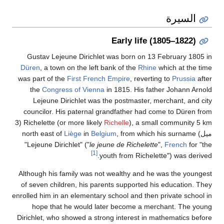
السيرة
Early life (1805–1822)
Gustav Lejeune Dirichlet was born on 13 February 1805 in
Düren
, a town on the left bank of the
Rhine
which at the time
was part of the
First French Empire
, reverting to
Prussia
after
the
Congress of Vienna
in 1815. His father Johann Arnold
Lejeune Dirichlet was the postmaster, merchant, and city
councilor. His paternal grandfather had come to Düren from
), a small community 5 km (3
Richelette (or more likely
Richelle
ميل) north east of
, from which his surname
Belgium
in
Liège
"Lejeune Dirichlet" ("
le jeune de Richelette
",
French
for "the
[1]
youth from Richelette") was derived.
Although his family was not wealthy and he was the youngest
of seven children, his parents supported his education. They
enrolled him in an elementary school and then private school in
hope that he would later become a merchant. The young
Dirichlet, who showed a strong interest in mathematics before