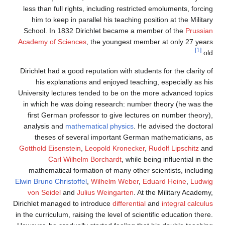
less than full rights, including restricted emoluments, forcing
him to keep in parallel his teaching position at the Military
School. In 1832 Dirichlet became a member of the
Prussian
Academy of Sciences
, the youngest member at only 27 years
[1]
old.
Dirichlet had a good reputation with students for the clarity of
his explanations and enjoyed teaching, especially as his
University lectures tended to be on the more advanced topics
in which he was doing research: number theory (he was the
first German professor to give lectures on number theory),
analysis and
mathematical physics
. He advised the doctoral
theses of several important German mathematicians, as
Gotthold Eisenstein
,
Leopold Kronecker
,
Rudolf Lipschitz
and
Carl Wilhelm Borchardt
, while being influential in the
mathematical formation of many other scientists, including
Elwin Bruno Christoffel
,
Wilhelm Weber
,
Eduard Heine
,
Ludwig
von Seidel
and
Julius Weingarten
. At the Military Academy,
Dirichlet managed to introduce
differential
and
integral calculus
in the curriculum, raising the level of scientific education there.