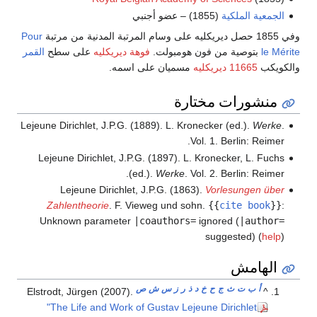
الجمعية الملكية
(1855) – عضو أجنبي
وفي 1855 حصل ديريكليه على وسام المرتبة المدنية من مرتبة
Pour
le Mérite
بتوصية من فون هومبولت.
فوهة ديريكليه
على سطح
القمر
والكويكب
11665 ديريكليه
مسميان على اسمه.
منشورات مختارة
Lejeune Dirichlet, J.P.G. (1889). L. Kronecker (ed.).
Werke
.
Vol. 1. Berlin: Reimer.
Lejeune Dirichlet, J.P.G. (1897). L. Kronecker, L. Fuchs
(ed.).
Werke
. Vol. 2. Berlin: Reimer.
Lejeune Dirichlet, J.P.G. (1863).
Vorlesungen über
Zahlentheorie
. F. Vieweg und sohn.
{{
cite book
}}
:
Unknown parameter
|coauthors=
ignored (
|author=
suggested) (
help
)
الهامش
أ
ب
ت
ث
ج
ح
خ
د
ذ
ر
ز
س
ش
ص
Elstrodt, Jürgen (2007).
^
"The Life and Work of Gustav Lejeune Dirichlet