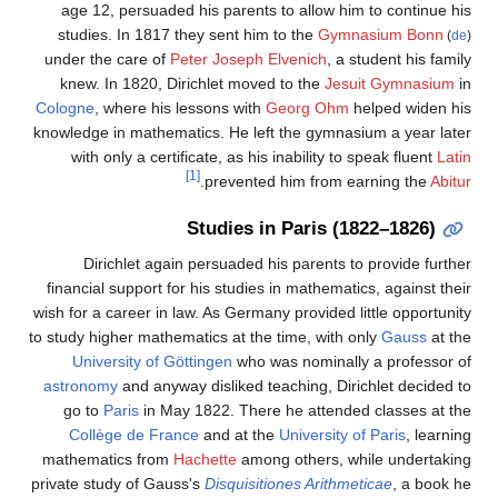
age 12, persuaded his parents to allow him to continue his
studies. In 1817 they sent him to the
Gymnasium Bonn
(
de
)
under the care of
Peter Joseph Elvenich
, a student his family
knew. In 1820, Dirichlet moved to the
Jesuit Gymnasium
in
Cologne
, where his lessons with
Georg Ohm
helped widen his
knowledge in mathematics. He left the gymnasium a year later
with only a certificate, as his inability to speak fluent
Latin
[1]
.
prevented him from earning the
Abitur
Studies in Paris (1822–1826)
Dirichlet again persuaded his parents to provide further
financial support for his studies in mathematics, against their
wish for a career in law. As Germany provided little opportunity
to study higher mathematics at the time, with only
Gauss
at the
University of Göttingen
who was nominally a professor of
astronomy
and anyway disliked teaching, Dirichlet decided to
go to
Paris
in May 1822. There he attended classes at the
Collège de France
and at the
University of Paris
, learning
mathematics from
Hachette
among others, while undertaking
private study of Gauss's
Disquisitiones Arithmeticae
, a book he