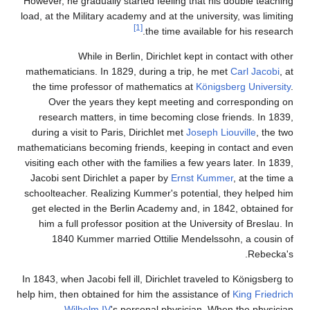
However, he gradually started feeling that his double teaching
load, at the Military academy and at the university, was limiting
[1]
the time available for his research.
While in Berlin, Dirichlet kept in contact with other
mathematicians. In 1829, during a trip, he met
Carl Jacobi
, at
the time professor of mathematics at
Königsberg University
.
Over the years they kept meeting and corresponding on
research matters, in time becoming close friends. In 1839,
during a visit to Paris, Dirichlet met
Joseph Liouville
, the two
mathematicians becoming friends, keeping in contact and even
visiting each other with the families a few years later. In 1839,
Jacobi sent Dirichlet a paper by
Ernst Kummer
, at the time a
schoolteacher. Realizing Kummer's potential, they helped him
get elected in the Berlin Academy and, in 1842, obtained for
him a full professor position at the University of Breslau. In
1840 Kummer married Ottilie Mendelssohn, a cousin of
Rebecka's.
In 1843, when Jacobi fell ill, Dirichlet traveled to Königsberg to
help him, then obtained for him the assistance of
King Friedrich
Wilhelm IV
's personal physician. When the physician