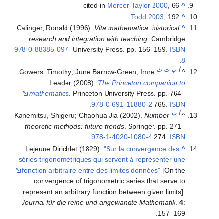
cited in
Mercer-Taylor 2000
, 66
^
Todd 2003
, 192.
^
Calinger, Ronald (1996).
Vita mathematica: historical
^
research and integration with teaching
. Cambridge
978-0-88385-097-
University Press. pp. 156–159.
ISBN
.
8
أ
ب
ت
ث
Gowers, Timothy; June Barrow-Green; Imre
^
Leader (2008).
The Princeton companion to
mathematics
. Princeton University Press. pp. 764–
.
978-0-691-11880-2
765.
ISBN
أ
ب
Kanemitsu, Shigeru; Chaohua Jia (2002).
Number
^
theoretic methods: future trends
. Springer. pp. 271–
.
978-1-4020-1080-4
274.
ISBN
Lejeune Dirichlet (1829).
"Sur la convergence des
^
séries trigonométriques qui servent à représenter une
fonction arbitraire entre des limites données"
[On the
convergence of trigonometric series that serve to
represent an arbitrary function between given limits].
Journal für die reine und angewandte Mathematik
.
4
:
157–169.