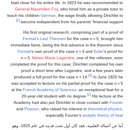
kept close for his entire life. In 1823 he was recommended to
General Maximilien Foy
, who hired him as a private tutor to
teach his children
German
, the wage finally allowing Dirichlet to
[2]
become independent from his parents' financial support.
His first original research, comprising part of a proof of
Fermat's Last Theorem
for the case
n
= 5
, brought him
immediate fame, being the first advance in the theorem since
Fermat
's own proof of the case
n
= 4
and
Euler
's proof for
n
= 3
.
Adrien-Marie Legendre
, one of the referees, soon
completed the proof for this case; Dirichlet completed his own
proof a short time after Legendre, and a few years later
[3]
produced a full proof for the case
n
= 14
.
In June 1825 he
was accepted to lecture on his partial proof for the case
n
= 5
at the
French Academy of Sciences
, an exceptional feat for a
[1]
20-year-old student with no degree.
His lecture at the
Academy had also put Dirichlet in close contact with
Fourier
and
Poisson
, who raised his interest in
theoretical physics
,
.
especially Fourier's
analytic theory of heat
أما عن أعماله العلمية، فقد كان أول بحث قدمه في عام 1825، وهو