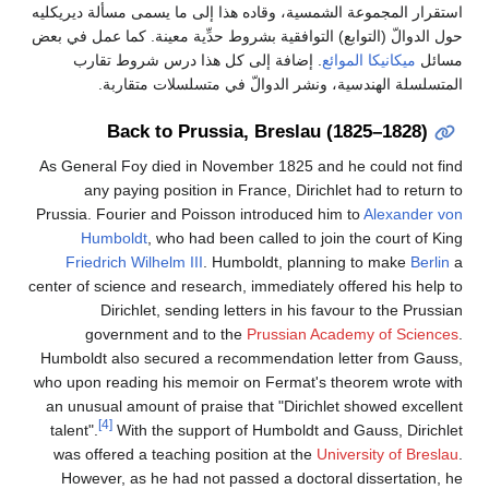
استقرار المجموعة الشمسية، وقاده هذا إلى ما يسمى مسألة ديريكليه
حول الدوالّ (التوابع) التوافقية بشروط حدِّية معينة. كما عمل في بعض
مسائل
ميكانيكا الموائع
. إضافة إلى كل هذا درس شروط تقارب
المتسلسلة الهندسية، ونشر الدوالّ في متسلسلات متقاربة.
Back to Prussia, Breslau (1825–1828)
As General Foy died in November 1825 and he could not find
any paying position in France, Dirichlet had to return to
Prussia. Fourier and Poisson introduced him to
Alexander von
Humboldt
, who had been called to join the court of King
Friedrich Wilhelm III
. Humboldt, planning to make
Berlin
a
center of science and research, immediately offered his help to
Dirichlet, sending letters in his favour to the Prussian
government and to the
Prussian Academy of Sciences
.
Humboldt also secured a recommendation letter from Gauss,
who upon reading his memoir on Fermat's theorem wrote with
an unusual amount of praise that "Dirichlet showed excellent
[4]
talent".
With the support of Humboldt and Gauss, Dirichlet
was offered a teaching position at the
University of Breslau
.
However, as he had not passed a doctoral dissertation, he