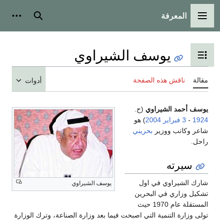
المعرفة
القائمة الرئيسية
بحث
أدوات
يوسف الشيراوي
تبديل عرض جدول المحتويات
مقالة
ناقش هذه الصفحة
أدوات
يوسف أحمد الشيراوي
(ح.
1924
-
3 فبراير
2004
) هو
شاعر وكاتب ووزير
بحريني
راحل.
سيرته
شارك الشيراوي في اول
يوسف الشيراوي
تشكيل وزاري في البحرين
المستقلة عام 1970 حيث
تولى وزارة التنمية التي اصبحت فيما بعد وزارة الصناعة، وترك الوزارة