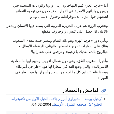
أما «
عرب العز
» فهم المهاجرون إلى اوروبا والولايات المتحدة حين
يزورون بلدانهم الأصلية في الاجازات فيأخذون في توجيه النصائح
لشعبهم حول مزايا الديموقراطية وحقوق الانسان و.. و
و«
عرب الرز
» هم عرب الجزيرة العربية التي يسعد فيها الانسان ويشعر
بالامان اذا حصل على كيس رز وخروف مقطع
ويأتي دور «
عرب الهز
» وهم بلاد الشام ومصر حيث تتغذى الشعوب
هناك على شعارات تحرير فلسطين والهتاف للزعماء الأبطال و..
«بالروح بالدم نفديك يا زعيم» و ترقص على شعاراتها!
وأخيرا.. «
عرب الطز
» وهي دول شمال افريقيا ومنهم ليبيا «المعادية
للامبريالية» والتي وضع القذافي شعارا لها هو.. «طز في أمريكا»،
وبعدها قام بتسليم كل ما لديه من سلاح وأسرار لها «و... طز في
الثورة».
الهامش والمصادر
"رحيل يوسف الشيراوي أبرز رجالات الجيل الأول من تكنوقراط
الخليج"
.
صحيفة الشرق الأوسط
. 2004-02-04.