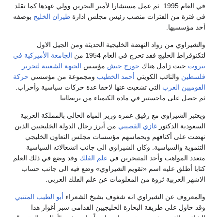
في العام 1995. ثم عمل مستشارا لأمير البحرين وولي عهدها كما تقلد
في فترة من الفترات منصب رئيس مجلس ادارة
طيران الخليج
بوصفه
أحد مؤسسيها.
والشيراوي من رواد النهضة الخليجية الحديثة ومن الجيل الاول
لتكنوقراط الخليج فقد تخرج في العام 1954 من
الجامعة الأميركية في
بيروت
حيث زامل هناك
جورج حبش
مؤسس
الجبهة الشعبية لتحرير
فلسطين
والنائب الكويتي
أحمد الخطيب
ومجموعة من مؤسسي
حركة
القوميين العرب
التي تشعبت عنها لاحقا عدة حركات سياسية وأحزاب.
ثم حصل على ماجستير في مادة الكيمياء من بريطانيا.
ويعتبر الشيراوي مع رفيق عمره وزير المياه الحالي بالمملكة العربية
السعودية الدكتور
غازي القصيبي
من أبرز رجال الدولة الخليجيين الذين
نهضت على أكتافهم وبحماسهم مؤسسات مجلس التعاون الخليجي
التنموية والسياسية. وكان الشيراوي الى جانب انشغالاته السياسية
متعدد المواهب وأحد المتبحرين في
علم الفلك
وقد وضع في ذلك العلم
كتابا أطلق عليه اسم «تقويم الشيراوي» وضع فيه الى جانب حساب
الاشهر العربية ثروة من المعلومات عن علم الفلك العربي.
والمعروف عن الشيراوي انه شغوف بشيخ الشعراء
أبو الطيب المتنبي
وقد حاول على طريقة البحارة الخليجيين القدامى سبر أغوار هذا