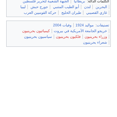
الكلمات الدالة:
بريطانيا
الجبهة الشعبية لتحرير فلسطين
البحرين
لندن
أبو الطيب المتنبي
جورج حبش
ليبيا
غازي القصيبي
طيران الخليج
حركة القوميين العرب
تصنيفات
:
مواليد 1924
وفيات 2004
خريجو الجامعة الأمريكية في بيروت
كيميائيون بحرينيون
وزراء بحرينيون
فلكيون بحرينيون
سياسيون بحرينيون
شعراء بحرينيون