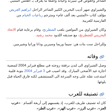
الشاعر والغوص في سيرته وحياته واضعاً ما يعرف بـ"أطلس المتنبي".
والشيراوي صهر أديب البحرين الكبير الشاعر الراحل
ابراهيم العريض
مؤلف كتاب «المتنبي بعد ألف عام» ومترجم
رباعيات الخيام
من
الفارسية للعربية.
وكان الشيراوي من المولعين بلعب
الشطرنج
، وقام برعاية قيام
الاتحاد
البحريني للشطرنج
، مع صديقه اللدود
محمد رشيد
.
وللراحل ست بنات هن: سيما وريما وسيرين ودانا ورانيا وشيرمين.
وفاته
وصل الشيراوي الى لندن برفقة زوجته في مطلع فبراير 2004 لتمضية
اجازة عيد الأضحى المبارك. وقد اصيب في
3 فبراير
2004
بنوبة قلبية
استدعت نقله على وجه السرعة الى المستشفى لكنه فارق الحياة قبل
بلوغها.
تصنيفه للعرب
كان له تصنيف طريف للعرب، إذ يقسمهم إلى أربعة أقسام : «
عرب
العز
»، «
عرب الرز
»، «
عرب الهز
»، «
عرب الطز
».