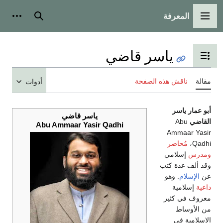
المعرفة
القائمة الرئيسية
بحث
أدوات
ياسر قاضي
تبديل عرض جدول المحتويات
مقالة
ناقش هذه الصفحة
أدوات
أبو عمار ياسر
ياسر قاضي
القاضي
Abu
Abu Ammaar Yasir Qadhi
Ammaar Yasir
Qadhi،
مُحاضر
ومدرس
إسلامي
وقد ألف عدة كتب
عن
الإسلام
. وهو
داعية
إسلامية
معروف في كثير
من الأوساط
الإسلامية في