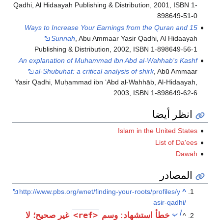
Qadhi, Al Hidaayah Publishing & Distribution, 2001, ISBN 1-
898649-51-0
15 Ways to Increase Your Earnings from the Quran and
Sunnah
, Abu Ammaar Yasir Qadhi, Al Hidaayah
Publishing & Distribution, 2002, ISBN 1-898649-56-1
An explanation of Muhammad ibn Abd al-Wahhab's Kashf
al-Shubuhat: a critical analysis of shirk
, Abū Ammaar
Yasir Qadhi, Muḥammad ibn ʻAbd al-Wahhāb, Al-Hidaayah,
2003, ISBN 1-898649-62-6
انظر أيضا
Islam in the United States
List of Da'ees
Dawah
المصادر
http://www.pbs.org/wnet/finding-your-roots/profiles/y
^
asir-qadhi/
أ
ب
<ref>
خطأ استشهاد: وسم
غير صحيح؛ لا
^