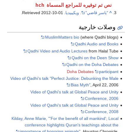
hch
نص تم توفيره للمراجع المسماة
^
"ياسر قاضي"
.
ويكيبيديا
. Retrieved
2012-10-01
.
وصلات خارجية
MuslimMatters bio
(where Qadhi blogs)
Qadhi Audio and Books
Qadhi Video and Audio Lectures
from Halal Tube
Qadhi on the Deen Show
Qadhi on the Doha Debates
Doha Debates
participant
Video of Qadhi's talk "Perfect Justice: Debunking the Male
Bias Myth"
, April 22, 2006
Video of Qadhi's talk at Global Peace and Unity
Conference, 2006
Video of Qadhi's talk at Global Peace and Unity
Conference, 2008
Kilday, Anne Marie, "'For the benefit of all mankind'; Local
conference highlights Quran's teachings about the
importance of honoring animals"
,
Houston Chronicle
,