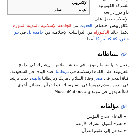
الإلكتروني
للشركة الكيميائية
الديانة
مسلم
داو قرر دراسة
الإسلام فحصل على
بكالوريوس اختصاص
الحديث
من
الجامعة الإسلامية بالمدينة المنورة
.
يكمل حاليا
الدكتوراه
في الدراسات الإسلامية في
جامعة يل
في
نيو
هاڤن، كنتيكتبأمريكا
أيضا.
نشاطاته
يعمل حاليا معلما وموجها في معاهد إسلامية، ويشارك في برامج
تلفزيونية على القناة الإسلامية في
بريطانيا
، قناة الهدى في السعودية،
قناة الفجر في
مصر
وقناة السلام بأمريكا وبريطانيا
والهند
، حيث يرشد
في الدين ويقدم دروسا في السيرة، قراءة القرآن ومسائل أخرى،
كماأنه يدون في موقع MuslimMatters.org.
مؤلفاته
الدعاء: سلاح المؤمن
شرح أصول الشرك الأربعة
مدخل إلى علوم القرآن