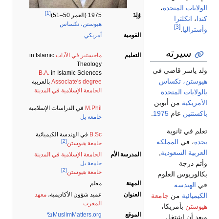
الولايات المتحدة
،
[1]
وُلِدَ
1975 (العمر 50–51)
كندا
،
انكلترا
هيوستن، تكساس
[3]
وأستراليا
.
القومية
أمريكي
سيرته
التعليم
ماجستير في الآداب
in Islamic
Theology
ولد ياسر قاضي في
B.A.
in Islamic Sciences
هيوستن، تكساس
Associate's degree
بالعربية
الجامعة الإسلامية في المدينة
بالولايات المتحدة
الأمريكية
من أبوين
M.Phil
في الدراسات الإسلامية
باكستنين
عام
1975
.
جامعة يل
تعلم في ثانوية
B.Sc
في الهندسة الكيميائية
بجدة
، في
المملكة
[2]
جامعة هيوستن
العربية السعودية
,
المدرسة الأم
الجامعة الإسلامية في المدينة
وأتم درجة
جامعة يل
[2]
جامعة هيوستن
بكالوريوس العلوم
المهنة
معلم
في
الهندسة
العنوان
عميد شؤون الأكاديمية،
معهد
الكيميائية
من
جامعة
المغرب
هيوستن
بأمريكا،
الموقع
MuslimMatters.org
وبعد أن اشتغل