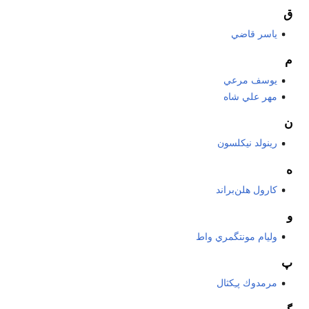
ق
ياسر قاضي
م
يوسف مرعي
مهر علي شاه
ن
رينولد نيكلسون
ه
كارول هلن‌براند
و
وليام مونتگمري واط
پ
مرمدوك پـِكثال