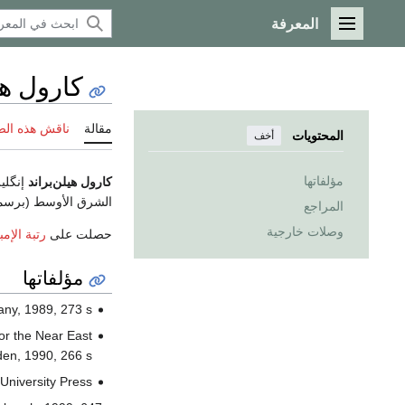
المعرفة
القائمة الرئيسية
كارول هل
مقالة
ناقش هذه ال
المحتويات
أخف
مؤلفاتها
كارول هيلن‌براند
إنگلي
الشرق الأوسط (برس
المراجع
وصلات خارجية
حصلت على
رتبة الإم
مؤلفاتها
any, 1989, 273 s.
for the Near East
den, 1990, 266 s.
University Press,