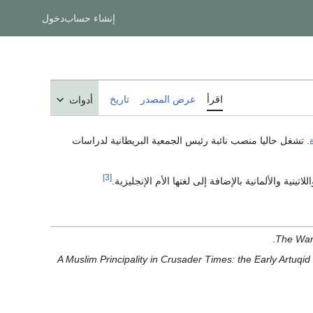
إنشاء حساب
دخول
اقرأ
عرض المصدر
تاريخ
أدوات
. تشغل حاليا منصب نائبة رئيس الجمعية البريطانية لدراسات
[3]
تينية والألمانية بالإضافة إلى لغتها الأم الإنجليزية.
The Wan
A Muslim Principality in Crusader Times: the Early Artuqid