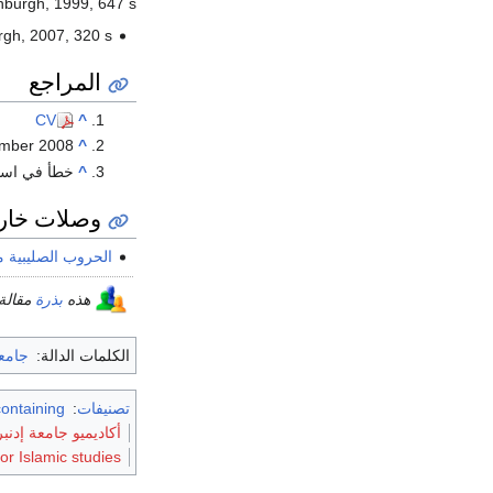
nburgh, 1999, 647 s.
rgh, 2007, 320 s.
المراجع
CV
^
mber 2008.
^
^
خطأ في است
وصلات خار
الحروب الصليبية م
هذه
بذرة
مقالة
الكلمات الدالة:
جامعة
تصنيفات
:
Articles containing إن
أكاديميو جامعة إدنبر
for Islamic studies