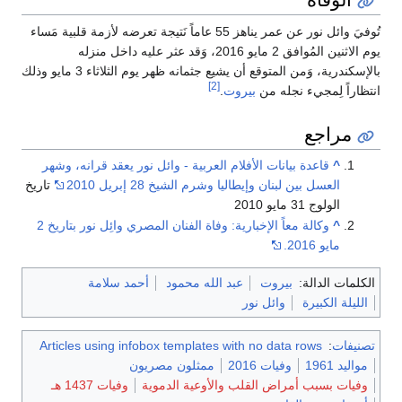
تُوفيَ وائل نور عن عمر يناهز 55 عاماً نَتيجة تعرضه لأزمة قلبية مَساء
يوم الاثنين المُوافق 2 مايو 2016، وَقد عثر عليه داخل منزله
بالإسكندرية، وَمن المتوقع أن يشيع جثمانه ظهر يوم الثلاثاء 3 مايو وذلك
[2]
انتظاراً لِمجيء نجله من
بيروت
.
مراجع
^
قاعدة بيانات الأفلام العربية - وائل نور يعقد قرانه، وشهر
العسل بين لبنان وإيطاليا وشرم الشيخ 28 إبريل 2010
تاريخ
الولوج 31 مايو 2010
^
وكالة معاً الإخبارية: وفاة الفنان المصري وائِل نور بتاريخ 2
مايو 2016.
الكلمات الدالة:
بيروت
عبد الله محمود
أحمد سلامة
الليلة الكبيرة
وائل نور
تصنيفات
:
Articles using infobox templates with no data rows
مواليد 1961
وفيات 2016
ممثلون مصريون
وفيات بسبب أمراض القلب والأوعية الدموية
وفيات 1437 هـ