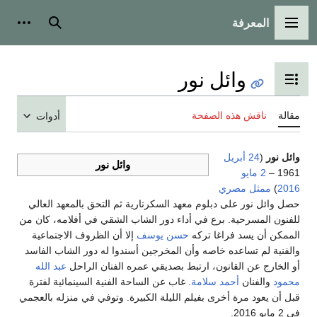
المعرفة
القائمة الرئيسية
بحث
أدوات
وائل نور
تبديل عرض جدول المحتويات
مقالة
ناقش هذه الصفحة
أدوات
وائل نور
(
24 أبريل
وائل نور
1961 –
2 مايو
2016
)
ممثل
مصري
حصل وائل نور على دبلوم معهد السكرتارية ثم التحق بالمعهد العالي
للفنون المسرحية. برع في أداء دور الشاب الشقي في أفلامه، كان من
الممكن أن يسد فراغا تركه
حسن يوسف
إلا أن الظروف الاجتماعية
والفنية لم تساعده خاصه وأن المخرجين أسندوا له دور الشاب الفاسد
أو الخارج عن القانون، ارتبط بصديقي عمره الفنان الراحل
عبد الله
محمود
والفنان
أحمد سلامة
. غاب عن الساحة الفنية السينمائية لفترة
قبل أن يعود مرة أخرى بفيلم الليلة الكبيرة. وتوفي في منزله بالعجمي
في 2 مايو 2016.