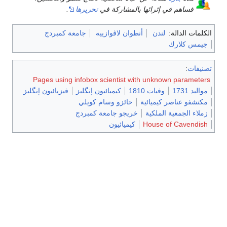
فساهم في إثرائها بالمشاركة في
تحريرها
.
الكلمات الدالة:
لندن
أنطوان لاڤوازييه
جامعة كمبردج
جيمس كلارك
تصنيفات
:
Pages using infobox scientist with unknown parameters
مواليد 1731
وفيات 1810
كيميائيون إنگليز
فيزيائيون إنگليز
مكتشفو عناصر كيميائية
حائزو وسام كوپلي
زملاء الجمعية الملكية
خريجو جامعة كمبردج
House of Cavendish
كيميائيون