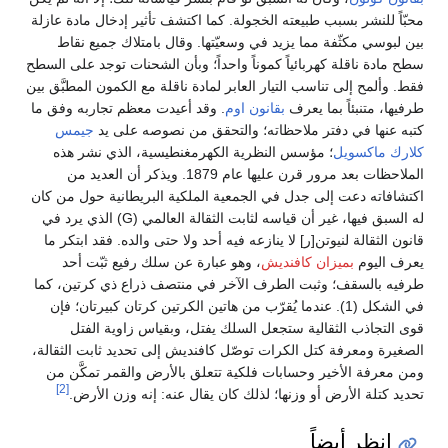
محبّاً للنشر بسبب طبيعته الخجولة. كما اكتشف تأثير إدخال مادة عازلة
بين لبوسي مكثّفة مما يزيد في وسعيّتها. وقال بامتلاك جميع نقاط
سطح مادة ناقلة كهربائياً كموناً واحداً؛ وبأن الشحنات توجد على السطح
فقط. وألمح إلى تناسب التيار العابر لمادة ناقلة مع الكمون المطبَّق بين
طرفيها، متنبئاً بما يعرف
بقانون اوم
. وقد أعيدت معظم تجاربه وفق ما
كتبه عنها في دفتر ملاحظاته؛ والتحقق من نصوصه على يد
جيمس
كلارك ماكسويل
؛ مؤسس النظرية الكهرمغنطيسية، الذي نشر هذه
الملاحظات بعد مرور قرن عليها عام 1879. ويذكر أن العديد من
اكتشافاته دعت إلى جدل في الجمعية الملكية البريطانية حول من كان
له السبق فيها، غير أن قياسه لثابت الثقالة العالمي (G) الذي يرد في
قانون الثقالة لنيوتن[ر] لا ينازعه فيه أحد ولا حتى والده. فقد ابتكر ما
يعرف اليوم
بميزان كافنديش
، وهو عبارة عن سلك رفيع ثبّت أحد
طرفيه بالسقف؛ وثبت الطرف الآخر في منتصف ذراع ذي كرتين، كما
في الشكل (1). عندما يُقرّب من هاتين الكرتين كرتان كبيرتان؛ فإن
قوى التجاذب الثقالية ستجعل السلك يفتل، وبقياس زاوية الفتل
الصغيرة ومعرفة كتل الكرات توصّل كافنديش إلى تحديد ثابت الثقالة،
ومن معرفة الأخير وحسابات فلكية تتعلق بالأرض والقمر تمكَّن من
[2]
تحديد كتلة الأرض أو وزنها؛ لذلك كان يقال عنه: إنه وزن الأرض.
انظر أيضاً