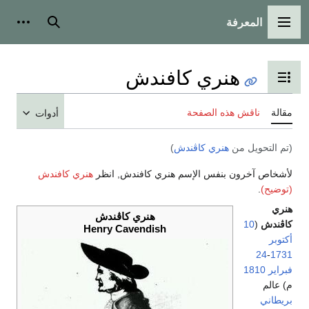
المعرفة
القائمة الرئيسية
بحث
أدوات
هنري كافندش
تبديل عرض جدول المحتويات
مقالة
ناقش هذه الصفحة
أدوات
(تم التحويل من
هنري كاڤندش
)
لأشخاص آخرون بنفس الإسم هنري كافندش, انظر
هنري كافندش
(توضيح)
.
هنري
هنري كاڤندش
كاڤندش
(
10
Henry Cavendish
أكتوبر
24
-
1731
فبراير
1810
م) عالم
بريطاني