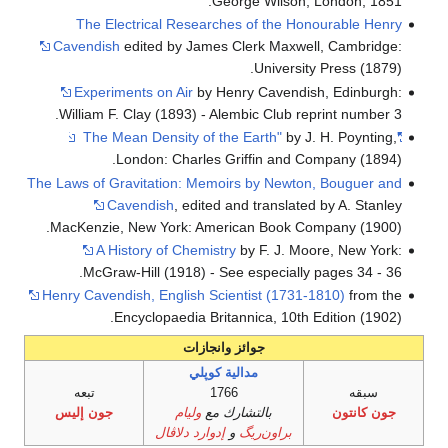
George Wilson, London, 1851.
The Electrical Researches of the Honourable Henry
Cavendish
edited by James Clerk Maxwell, Cambridge:
University Press (1879).
Experiments on Air
by Henry Cavendish, Edinburgh:
William F. Clay (1893) - Alembic Club reprint number 3.
by J. H. Poynting,
"The Mean Density of the Earth"
London: Charles Griffin and Company (1894).
The Laws of Gravitation: Memoirs by Newton, Bouguer and
Cavendish
, edited and translated by A. Stanley
MacKenzie, New York: American Book Company (1900).
A History of Chemistry
by F. J. Moore, New York:
McGraw-Hill (1918) - See especially pages 34 - 36.
Henry Cavendish, English Scientist (1731-1810)
from the
Encyclopaedia Britannica, 10th Edition (1902).
جوائز وانجازات
مدالية كوپلي
سبقه
1766
تبعه
جون كانتون
بالتشارك مع
وليام
جون إليس
براون‌ريگ
و
إدوارد دلاڤال