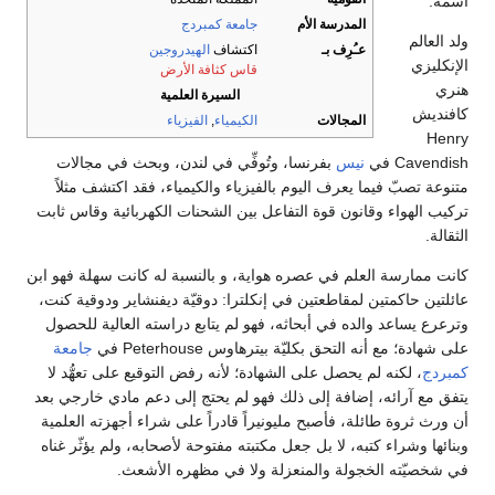
اسمه.
المدرسة الأم
جامعة كمبردج
ولد العالم
عـُرِف بـ
اكتشاف
الهيدروجين
الإنكليزي
قاس كثافة الأرض
هنري
السيرة العلمية
كافنديش
المجالات
الكيمياء
,
الفيزياء
Henry
Cavendish في
نيس
بفرنسا، وتُوفِّي في لندن، وبحث في مجالات
متنوعة تصبّ فيما يعرف اليوم بالفيزياء والكيمياء، فقد اكتشف مثلاً
تركيب الهواء وقانون قوة التفاعل بين الشحنات الكهربائية وقاس ثابت
الثقالة.
كانت ممارسة العلم في عصره هواية، و بالنسبة له كانت سهلة فهو ابن
عائلتين حاكمتين لمقاطعتين في إنكلترا: دوقيّة ديفنشاير ودوقية كنت،
وترعرع يساعد والده في أبحاثه، فهو لم يتابع دراسته العالية للحصول
على شهادة؛ مع أنه التحق بكليّة بيترهاوس Peterhouse في
جامعة
كمبردج
، لكنه لم يحصل على الشهادة؛ لأنه رفض التوقيع على تعهُّد لا
يتفق مع آرائه، إضافة إلى ذلك فهو لم يحتج إلى دعم مادي خارجي بعد
أن ورث ثروة طائلة، فأصبح مليونيراً قادراً على شراء أجهزته العلمية
وبنائها وشراء كتبه، لا بل جعل مكتبته مفتوحة لأصحابه، ولم يؤثّر غناه
في شخصيّته الخجولة والمنعزلة ولا في مظهره الأشعث.