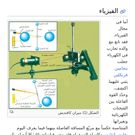
الفيزياء
أما في
مجال
الفيزياء،
فقد تابع مع
والده تجارب
في الكهرباء
جعلت
بنجامين
فرنكلين
يثني عليهما.
اكتشف،
وحدّد القوة
الفاعلة بين
الشحنات
الشكل (1): ميزان كافنديش
الكهربائية
وتغيراتها
المتناسبة عكساً مع مربّع المسافة الفاصلة بينهما فيما يعرف اليوم
بقانون كولون
، وكان له السبق لو قام بنشر قياساته تلك؛ إلا أنه لم يكن