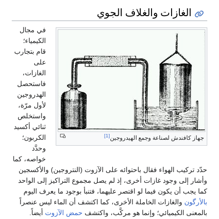
الغازات والغلاف الجوي
في مجال
الكيمياء؛
قام بتجارب
على
الغازات،
فاستحصل
الهدروجين
لأول مرّة،
واستخلص
ثنائي أكسيد
[1]
الكربون؛
جهاز كافندش لصناعة وجمع الهيدروجين
وحدَّد
خواصه، كما
حدّد تركيب الهواء فقال باحتوائه على الآزوت (النتروجين) والأكسجين
وأشار إلى وجود غازات أخرى، إذ لم يصل مجموع التراكيز إلى الواحد
كما يجب أن يكون فيما لو اقتصر عليهما، فتنبأ بوجود ما يعرف اليوم
بالأرگون
والغازات الخاملة الأخرى، كما اكتشف أن الماء ليس عنصراً
بالمعنى الكيميائي؛ وإنما هو مركَّب، واكتشف
حمض الآزوت
أيضاً.