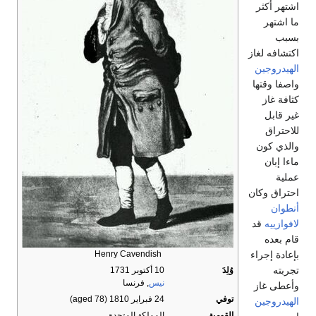
اشتهر أكثر
ما اشتهر
بسبب
اكتشافه لغاز
الهيدروجين
واصفا وقتها
كثافة غاز
غير قابل
للاحتراق
والذي كون
ماءا إبان
عملية
احتراق وكان
أنطوان
لافوازييه
قد
قام بعده
بإعادة إجراء
Henry Cavendish
تجربته
وُلِدَ
10 أكتوبر 1731
نيس
, فرنسا
وأعطى غاز
توفي
24 فبراير 1810
(aged 78)
الهيدروجين
القومية
المملكة المتحدة