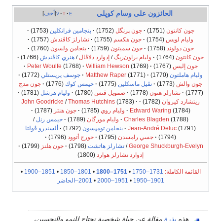
الحائزون على وسام كوپلي
e
t
v
أخف
جون كانتون
(1751)
·
جون پرنگل
(1752)
·
بنجامين فرانكلين
(1753)
·
وليام لويس
(1754)
·
جون هكسم
(1755)
·
تشارلز كاڤندش
(1757)
·
جون دولوند
(1758)
·
جون سميتون
(1759)
·
بنجامن ولسون
(1760)
·
جون كانتون
(1764)
·
وليام براون‌ريگ
/
إدوارد دلاڤال
/
هنري كاڤندش
(1766)
·
جون إليس
(1767)
·
(1769)
William Hewson
·
(1768)
Peter Woulfe
·
وليام هاملتون
(1770)
·
(1771)
Matthew Raper
·
جوسف پريستلي
(1772)
·
جون والش
(1773)
·
نڤيل ماسكلين
(1775)
·
جيمس كوك
(1776)
·
جون مدج
(1777)
·
تشارلز هتون
(1778)
·
صمويل ڤنس
(1780)
·
وليام هرشل
(1781)
·
ريتشارد كيروان
(1782)
·
·
(1783)
Thomas Hutchins
/
John Goodricke
(1784)
Edward Waring
·
وليام روي
(1785)
·
جون هنتر
(1787)
·
(1788)
Charles Blagden
·
وليام مورگان
(1789)
·
جيمس رنل
/
(1791)
Jean-André Deluc
·
بنجامن تومپسون
(1792)
·
ألسندرو ڤولتا
(1794)
·
جسي رامسدن
(1795)
·
جورج أتوود
(1796)
·
George Shuckburgh-Evelyn
/
تشارلز هاتشت
(1798)
·
جون هلنز
(1799)
·
إدوارد تشارلز هوارد
(1800)
القائمة الكاملة:
1731–1750
•
1751–1800
•
1801–1850
•
1851–1900
•
1901–1950
•
1951–2000
•
2001–الحاضر
هذه
بذرة
مقالة عن حياة شخصية تحتاج للنمو والتحسين،