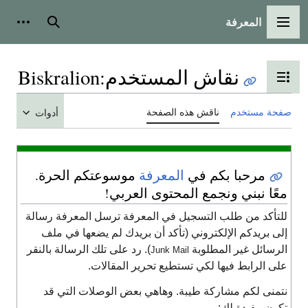
المعرفة
القائمة الرئيسية
بحث
أدوات شخص
نقاش المستخدم
:
Biskralion
تبديل عرض جدول المحتويات
حة مستخدم
ناقش هذه الصفحة
أدوات
مرحبا بكم في
المعرفة
موسوعتكم الحرة.
عًا نبني ونجمع المحتوى العربي!
لتأكد من طلب التسجيل في المعرفة ترسل المعرفة رسالة
لى بريدكم الإلكتروني (تأكد أن بريدك لم يضعها في ملف
لرسائل غير المطلوبة
). رد على تلك الرسالة بالنقر
Junk Mail
لى الرابط فيها لكي تستطيع تحرير المقالات.
تمنى لكم مشاركة طيبة. وهاهي بعض الوصلات التي قد
كون مفيدة لك: