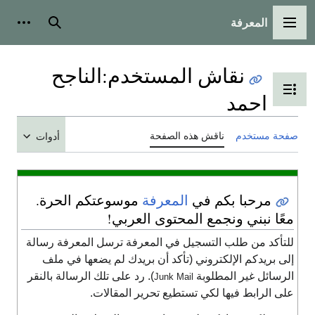
المعرفة
القائمة الرئيسية
بحث
أدوات شخص
نقاش المستخدم
:
الناجح
تبديل عرض جدول المحتويات
احمد
حة مستخدم
ناقش هذه الصفحة
أدوات
مرحبا بكم في
المعرفة
موسوعتكم الحرة.
عًا نبني ونجمع المحتوى العربي!
لتأكد من طلب التسجيل في المعرفة ترسل المعرفة رسالة
لى بريدكم الإلكتروني (تأكد أن بريدك لم يضعها في ملف
لرسائل غير المطلوبة
). رد على تلك الرسالة بالنقر
Junk Mail
لى الرابط فيها لكي تستطيع تحرير المقالات.