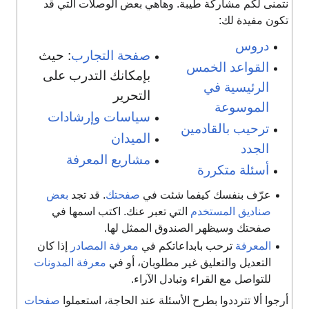
تمنى لكم مشاركة طيبة. وهاهي بعض الوصلات التي قد
كون مفيدة لك:
دروس
صفحة التجارب
: حيث
القواعد الخمس
بإمكانك التدرب على
الرئيسية في
التحرير
الموسوعة
سياسات وإرشادات
ترحيب بالقادمين
الميدان
الجدد
مشاريع المعرفة
أسئلة متكررة
عرّف بنفسك كيفما شئت في
صفحتك
. قد تجد
بعض
صناديق المستخدم
التي تعبر عنك. اكتب اسمها في
صفحتك وسيظهر الصندوق الممثل لها.
المعرفة
ترحب بابداعاتكم في
معرفة المصادر
إذا كان
التعديل والتعليق غير مطلوبان، أو في
معرفة المدونات
للتواصل مع القراء وتبادل الآراء.
رجوا ألا تترددوا بطرح الأسئلة عند الحاجة، استعملوا
صفحات