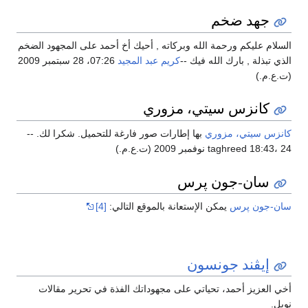
جهد ضخم
سلام عليكم ورحمة الله وبركاته , أحيك أخ أحمد على المجهود الضخم
ذي تبذلة , بارك الله فيك --
كريم عبد المجيد
07:26، 28 سبتمبر 2009
.ع.م.)
كانزس سيتي، مزوري
نزس سيتي، مزوري
بها إطارات صور فارغة للتحميل. شكرا لك. --
taghreed 18:43، نوفمبر 2009 (ت.ع.م.)
سان-جون پرس
ن-جون پرس
يمكن الإستعانة بالموقع التالي:
[4]
إيڤند جونسون
ي العزيز أحمد، تحياتي على مجهوداتك الفذة في تحرير مقالات
بل.