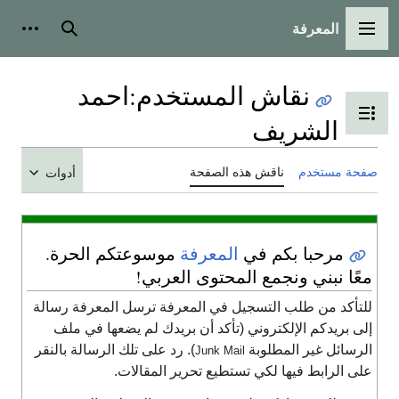
المعرفة
القائمة الرئيسية
بحث
أدوات شخص
نقاش المستخدم
:
احمد
تبديل عرض جدول المحتويات
الشريف
حة مستخدم
ناقش هذه الصفحة
أدوات
مرحبا بكم في
المعرفة
موسوعتكم الحرة.
عًا نبني ونجمع المحتوى العربي!
لتأكد من طلب التسجيل في المعرفة ترسل المعرفة رسالة
لى بريدكم الإلكتروني (تأكد أن بريدك لم يضعها في ملف
لرسائل غير المطلوبة
). رد على تلك الرسالة بالنقر
Junk Mail
لى الرابط فيها لكي تستطيع تحرير المقالات.