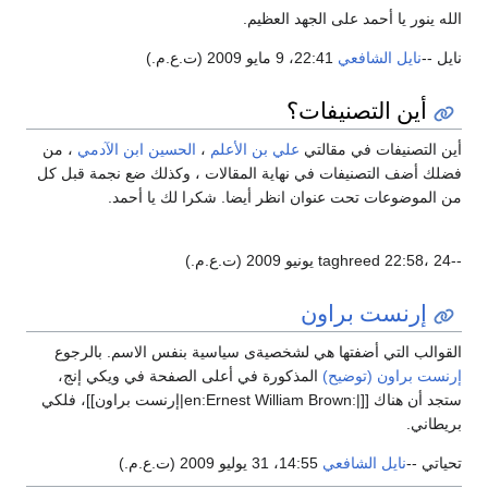
له ينور يا أحمد على الجهد العظيم.
يل --
نايل الشافعي
22:41، 9 مايو 2009 (ت.ع.م.)
أين التصنيفات؟
ن التصنيفات في مقالتي
علي بن الأعلم
،
الحسين ابن الآدمي
، من
لك أضف التصنيفات في نهاية المقالات ، وكذلك ضع نجمة قبل كل
 الموضوعات تحت عنوان انظر أيضا. شكرا لك يا أحمد.
.م.)
إرنست براون
قوالب التي أضفتها هي لشخصيةى سياسية بنفس الاسم. بالرجوع
نست براون (توضيح)
المذكورة في أعلى الصفحة في ويكي إنج،
ستجد أن هناك [[|:en:Ernest William Brown|إرنست براون]]، فلكي
يطاني.
ياتي --
نايل الشافعي
14:55، 31 يوليو 2009 (ت.ع.م.)