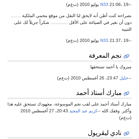
21:06، 19 يوليو 2010 (ت‌ع‌م)
N33
راحة كنت أظن أنه لايحق لنا النقل من موقع محمي الملكية ........
ن أن نغير في الصياغة على الأقل .............. شكراً جزيلاً لك على
تنبيه
21:37، 19 يوليو 2010 (ت‌ع‌م)
N33
نجم المعرفة
روك يا أحمد تستحقها.
خليل
23:47، 26 أغسطس 2010 (ت‌ع‌م)
مبارك أستاذ أحمد
ارك أستاذ أحمد على لقب نجم الموسوعة، مجهودك تستحق عليه هذا
كثر. وفقك الله --
كريم عبد المجيد
20:43، 27 أغسطس 2010
‌ع‌م)
نادي ليڤرپول