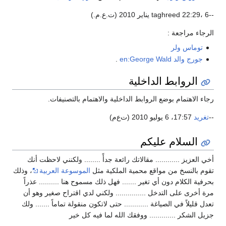
م.)
رجاء مراجعة :
توماس ولر
جورج والد
en:George Wald
.
الروابط الداخلية
اء الاهتمام بوضع الروابط الداخلية والاهتمام بالتصنيفات.
تغريد
17:57، 6 يوليو 2010 (ت‌ع‌م)
السلام عليكم
ي العزيز ............ مقالاتك رائعة جدأً ........ ولكنني لاحظت أنك
وم بالنسخ من مواقع محمية الملكية مثل
الموسوعة العربية
، وذلك
رفية الكلام دون أي تغير ....... فهل ذلك مسموح هنا .......... عذراً
ة أخرى على التدخل ............... ولكني لدي اقتراح صغير وهو أن
دل قليلاً في الصياغة ............ حتى لاتكون منقولة تماماً ....... ولك
يل الشكر ............. ووفقك الله لما فيه كل خير