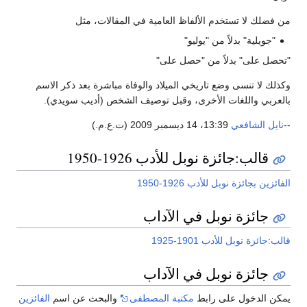
 فضلك لا تستخدم الألفاظ العامية في المقالات، مثل
"جويلية" بدلاً من "يوليو"
حصل على" بدلاً من "حصل على"
ذلك لا تنسى وضع تاريخي الميلاد والوفاة مباشرة بعد ذكر الاسم
لعربي واللغات الأخرى، وقبل توصيف الشخص (أديب سويدي).
نايل الشافعي
13:39، 14 ديسمبر 2009 (ت.ع.م.)
قالب:جائزة نوبل للأدب 1926-1950
ائزين بجائزة نوبل للأدب 1926-1950
جائزة نوبل في الآداب
ب:جائزة نوبل للأدب 1901-1925
جائزة نوبل في الآداب
كن الدخول على رابط
مكتبة المصطفى
والبحث عن اسم
الفائزين