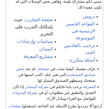
تمنى لكم مشاركة طيبة. وهاهي بعض الوصلات التي قد
كون مفيدة لك:
دروس
صفحة التجارب
: حيث
القواعد الخمس
بإمكانك التدرب على
الرئيسية في
التحرير
الموسوعة
سياسات وإرشادات
ترحيب بالقادمين
الميدان
الجدد
مشاريع المعرفة
أسئلة متكررة
عرّف بنفسك كيفما شئت في
صفحتك
. قد تجد
بعض
صناديق المستخدم
التي تعبر عنك. اكتب اسمها في
صفحتك وسيظهر الصندوق الممثل لها.
المعرفة
ترحب بابداعاتكم في
معرفة المصادر
إذا كان
التعديل والتعليق غير مطلوبان، أو في
معرفة المدونات
للتواصل مع القراء وتبادل الآراء.
رجوا ألا تترددوا بطرح الأسئلة عند الحاجة، استعملوا
صفحات