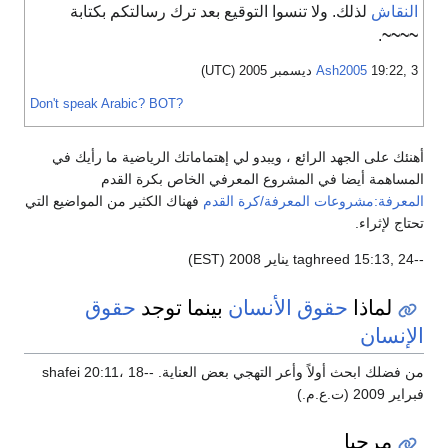
لنقاش
لذلك. ولا تنسوا التوقيع بعد ترك رسالتكم بكتابة
.
~~~
19:, 3 ديسمبر 2005 (UTC)
Ash2005
Don't speak Arabic?
BOT?
نئك على الجهد الرائع ، ويبدو لي إهتماماتك الرياضية ما رأيك في
مساهمة أيضا في المشروع المعرفي الخاص بكرة القدم
معرفة:مشروعات المعرفة/كرة القدم
فهناك الكثير من المواضيع التي
تاج لإثراء.
ES)
لماذا
حقوق الأنسان
بينما توجد
حقوق
لإنسان
من فضلك ابحث أولاً وأعر التهجي بعض العناية. --shafei 20:11، 18
ر 2009 (ت.ع.م.)
مرحبا