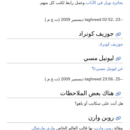
ائزة نوبل في الآداب
وعمل رابط لكتب كل منهم.
.م.)
جوزيف كونراد
زيف كونراد
ليونيل مسي
 ليونيل مسي
.م.)
هناك بعض الملاحظات
 أنت على سكايب أو ياهو؟
روبن وارن
الة
روبن وارن
، بها قالب العالم الخاص
بباري مارشال
.