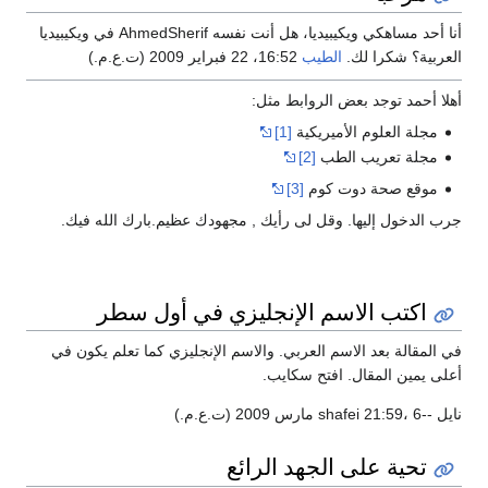
أنا أحد مساهكي ويكيبيديا، هل أنت نفسه AhmedSherif في ويكيبيديا
عربية؟ شكرا لك.
الطيب
16:52، 22 فبراير 2009 (ت.ع.م.)
لا أحمد توجد بعض الروابط مثل:
مجلة العلوم الأميريكية
[1]
مجلة تعريب الطب
[2]
موقع صحة دوت كوم
[3]
ب الدخول إليها. وقل لى رأيك , مجهودك عظيم.بارك الله فيك.
اكتب الاسم الإنجليزي في أول سطر
 المقالة بعد الاسم العربي. والاسم الإنجليزي كما تعلم يكون في
لى يمين المقال. افتح سكايب.
shafei 21:59 مارس 2009 (ت.ع.م.)
تحية على الجهد الرائع