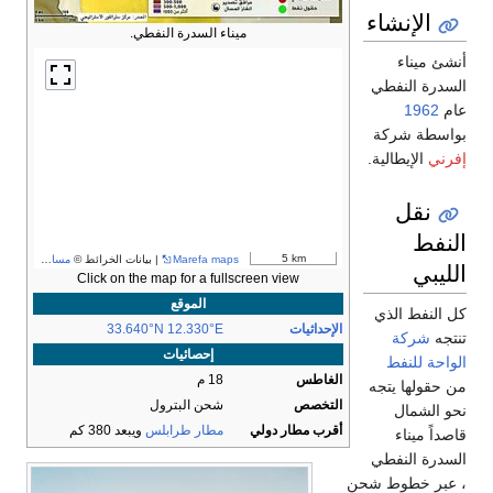
الإنشاء
ميناء السدرة النفطي.
أنشئ ميناء
السدرة النفطي
عام
1962
بواسطة شركة
إفرني
الإيطالية.
نقل
النفط
5 km
Marefa maps
| بيانات الخرائط ©
مساهمو OpenStreetMap
الليبي
Click on the map for a fullscreen view
الموقع
كل النفط الذي
الإحداثيات
33.640°N 12.330°E
تنتجه
شركة
إحصائيات
الواحة للنفط
الغاطس
18 م
من حقولها يتجه
التخصص
شحن البترول
نحو الشمال
أقرب مطار دولي
مطار طرابلس
ويبعد 380 كم
قاصداً ميناء
السدرة النفطي
، عبر خطوط شحن