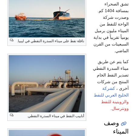
تشق الصحراء
بمسافة 1404 كم.
وصدرت شركة
الواحة للنفط من
الميناء مليون برميل
يومياً تقريباً في بداية
ناقلة نفط على ميناء السدرة النفطي في ليبيا.
السبعينات من القرن
الماضي.
كما يتم عن طريق
ميناء السدرة النفطي
تصدير النفط الخام
المنتج من شركات
أخرى ،
كشركة
الخليج العربي للنفط
والزويتينة للنفط
وونترسال
.
أنابيب النفط في ميناء السدرة النفطي.
وصف
الميناء