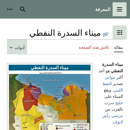
المعرفة
القائمة الرئيسية
بحث
أدوات
ميناء السدرة النفطي
تبديل عرض جدول المحتويات
مقالة
ناقش هذه الصفحة
أدوات
ميناء السدرة
ميناء السدرة النفطي
النفطي
هو أحد
أكبر
مواني
تصدير
النفط
الليبي
. ويقع
الميناء على
خليج سرت
بالقرب من
مرسى رأس
لانوف
.