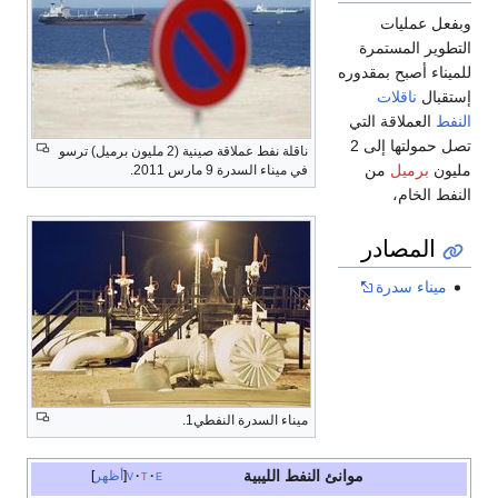
وبفعل عمليات
التطوير المستمرة
للميناء أصبح بمقدوره
إستقبال
ناقلات
النفط
العملاقة التي
تصل حمولتها إلى 2
ناقلة نفط عملاقة صينية (2 مليون برميل) ترسو
مليون
برميل
من
في ميناء السدرة 9 مارس 2011.
النفط الخام،
المصادر
ميناء سدرة
ميناء السدرة النفطي1.
موانئ النفط الليبية
e
t
v
أظهر