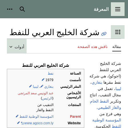
المعرفة
القائمة الرئيسية
بحث
أدوات
شركة الخليج العربي للنفط
تبديل عرض جدول المحتويات
مقالة
ناقش هذه الصفحة
أدوات
شركة الخليج
شركة الخليج العربي للنفط
العربي للنفط
الصناعة
نفط
(اجوكو)، هي شركة
تأسست
1979
نفط مقرها
بنغازي
،
المقر الرئيسي
بنغازي
،
ليبيا
ليبيا
، تعمل في
الأشخاص
عبد الونيس سعد المرتجى
مجال التنقيب، انتاج
الرئيسيون
(
الرئيس
)
وتكرير
النفط الخام
المنتجات
التنقيب عن
والغاز الطبيعي
.
النفط والغاز
وهي فرع من
Parent
المؤسسة الوطنية للنفط
المؤسسة الوطنية
www
.agoco
.com
.ly
Website
للنفط
الحكومية.