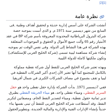
[2]
[1]
نظرة عامة
أنشئت الشركة على أسس إدارية حديثة و لتحقيق أهداف وطنية ,فى
السابع من شهر ديسمبر سنة 1971.م, و الذى أممت بموجبه حصة
شركة البترول البرياطانية المحدودة المعروفة بأسم شركة BP في عقد
الأمتياز رقم 65 وآلت جميع الأموال و الحقوق و الموجودات المتعلقة
بهذه الشركة في هذا النشاط إلى الدولة. وفى نفس الوقت تم بموجبه
إنشاء شركة مساهمة ليبية تسمى (شركة الخليج العربى للإستكشاف)
وتكون ملكيتها كاملة للدولة الليبية.
وبهذه تعتبر شركة الخليج العربى للنفط أول شركة نفطية مملوكة
بالكامل للمجتمع كما أنها تعتبر الآن إحدى أكبر الشركات النفطية في
ليبيا و تقف بشموخ في مصاف الشركات الكبرى في شمال أفريقيا.
ففي 7ديسمبر 1971. بدأت الشركة بإدارة حقل نفطى واحد هو
حقل
السرير النفطي
، وميناء نفطى واحد، هو
ميناء الحريقة النفطي
بطبرق.
تدير ثمانية حقول نفطية، وميناء لتصدير النفط الخام، ومصفاتين لتكرير
النفط، وقد أستطاعت شركة الخليج العربى للنفط أن تبنى نفسها بناء
حديثاً بإنشاء الإدارات الفنية والإدارية والمالية الجديدة، وبتطويرالحقول