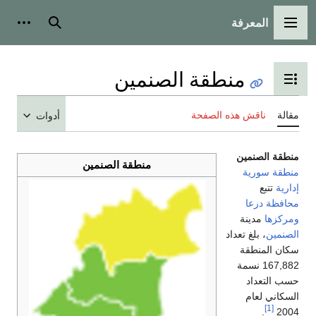
المعرفة
القائمة الرئيسية
بحث
أدوات
منطقة الصنمين
تبديل عرض جدول المحتويات
مقالة
ناقش هذه الصفحة
أدوات
منطقة الصنمين
منطقة الصنمين
منطقة
سورية
إدارية
تتبع
محافظة
درعا
ومركزها
مدينة
الصنمين
، بلغ تعداد
سكان المنطقة
167,882 نسمة
حسب التعداد
السكاني لعام
[1]
.
2004