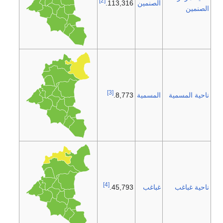
[2]
الصنمين
113,316.
الصنمين
[3]
ناحية المسمية
المسمية
8,773.
[4]
ناحية غباغب
غباغب
45,793.