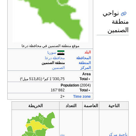
نواحي
منطقة
الصنمين
موقع منطقة الصنمين في محافظة درعا
البلد
سوريا
المحافظة
محافظة درعا
المنطقة
منطقة الصنمين
المركز
الصنمين
Area
• Total
1٬330٫75 كم² (513٫81 ميل²)
Population
(2004)
167٬882
• Total
+2
Time zone
الناحية
العاصمة
التعداد
الخريطة
ناحية مركز