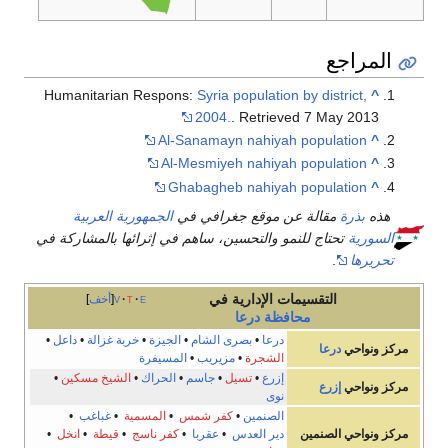
المراجع
Humanitarian Respons:
Syria population by district,
^
2004.
. Retrieved 7 May 2013
Al-Sanamayn nahiyah population
^
Al-Mesmiyeh nahiyah population
^
Ghabagheb nahiyah population
^
هذه
بذرة
مقالة عن موقع جغرافي في
الجمهورية العربية
السورية
تحتاج للنمو والتحسين، ساهم في إثرائها بالمشاركة في
تحريرها
.
التقسيمات الإدارية في
e
t
v
أخف
محافظة
درعا
درعا
•
بصرى الشام
•
الجيزة
•
خربة غزالة
•
داعل
•
مركز ونواحي
درعا
الشجرة
•
مزيريب
•
المسيفرة
إزرع
•
تسيل
•
جاسم
•
الحراك
•
الشيخ مسكين
•
مركز ونواحي
إزرع
نوى
الصنمين
•
كفر شمس
•
المسمية
•
غباغب
•
مركز ونواحي
الصنمين
دير العدس
•
عقربا
•
كفر ناسج
•
قيطة
•
انخل
•