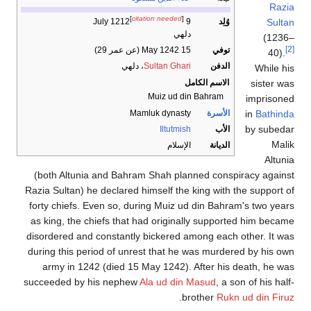
Razia
[
citation needed
]
وُلِد
9 July 1212
Sultan
دلهي
(1236–
[2]
توفي
15 May 1242 (عن عمر 29)
40).
الدفن
Sultan Ghari
، دلهي
While his
الاسم الكامل
sister was
Muiz ud din Bahram
imprisoned
الأسرة
Mamluk dynasty
in
Bathinda
by subedar
الأب
Iltutmish
Malik
الديانة
الإسلام
Altunia
(both Altunia and Bahram Shah planned conspiracy against
Razia Sultan) he declared himself the king with the support of
forty chiefs. Even so, during Muiz ud din Bahram's two years
as king, the chiefs that had originally supported him became
disordered and constantly bickered among each other. It was
during this period of unrest that he was murdered by his own
army in 1242 (died 15 May 1242). After his death, he was
succeeded by his nephew
Ala ud din Masud
, a son of his half-
.
brother
Rukn ud din Firuz