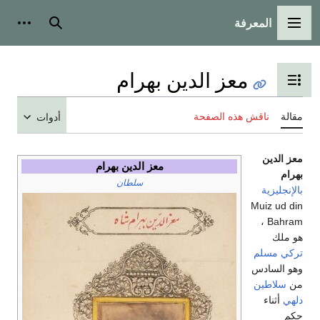
المعرفة
القائمة الرئيسية
بحث
أدوات
معز الدين بهرام
تبديل عرض جدول المحتويات
مقالة
ناقش هذه الصفحة
أدوات
معز الدين
معز الدين بهرام
بهرام
سلطان
بالإنجليزية
Muiz ud din
Bahram ،
هو ملك
تركي
مسلم
وهو السادس
من
سلاطين
دلهي
أثناء
حكم