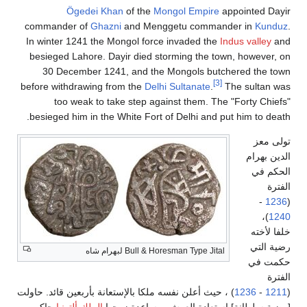
Ögedei Khan
of the
Mongol Empire
appointed Dayir
commander of
Ghazni
and Menggetu commander in
Kunduz
.
In winter 1241 the Mongol force invaded the
Indus valley
and
besieged Lahore. Dayir died storming the town, however, on
30 December 1241, and the Mongols butchered the town
[3]
before withdrawing from the
Delhi Sultanate
.
The sultan was
too weak to take step against them. The "Forty Chiefs"
besieged him in the White Fort of Delhi and put him to death.
تولى معز
الدين بهرام
الحكم في
الفترة
-
1236
(
)،
1240
خلفا لأخته
رضية التي
Bull & Horesman Type Jital لبهرام شاه
حكمت في
الفترة
(
1211
-
1236
) ، حيث أعلن نفسه ملكا بالإستعانة بأربعين قائد. حاولت