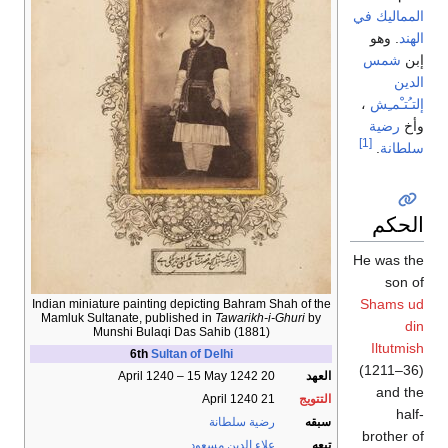
المماليك في
الهند
. وهو
إبن
شمس
الدين
إلتـُتـْمـِش
،
وأخ
رضية
[1]
سلطانة
.
الحكم
He was the
son of
Shams ud
Indian miniature painting depicting Bahram Shah of the
Mamluk Sultanate, published in
Tawarikh-i-Ghuri
by
din
Munshi Bulaqi Das Sahib (1881)
Iltutmish
6th
Sultan of Delhi
(1211–36)
العهد
20 April 1240 – 15 May 1242
and the
التتويج
21 April 1240
half-
سبقه
رضية سلطانة
brother of
تبعه
علاء الدين مسعود