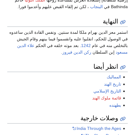
[رضية سلطانة] إستعادة العرش بمساعدة زوجها
الملك ألتونيا
حاكم
Bathinda في
البنجاب
، لكن تم إلقاء القبض عليهم وأعدموا فورا.
النهاية
استمر معز الدين بهرام ملكا لمدة سنتين. ونفس القادة الذين ساعدوه
في الوصول للحكم، انقلبوا عليه وانقسموا فيما بينهم وقام الجيش
بالتخلص منه في عام
1242
. بعد موته خلفه في الحكم
علاء الدين
مسعود
إبن السلطان
ركن الدين فيروز
.
انظر أيضا
المماليك
تاريخ الهند
التاريخ الإسلامي
قائمة ملوك الهند
بطهنده
وصلات خارجية
India Through the Ages