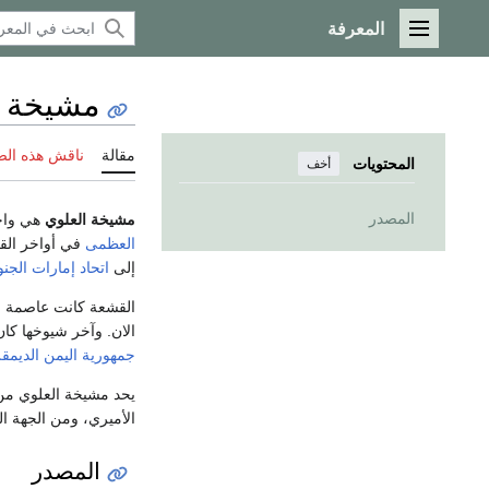
المعرفة
القائمة الرئيسية
مشيخة ا
مقالة
ناقش هذه ال
المحتويات
أخف
المصدر
مشيخة العلوي
هي واحد
العظمى
في أواخر القرن 19 وأصبحت ج
إلى
اتحاد إمارات الجن
القشعة كانت عاصمة ل
الان. وآخر شيوخها كان صا
جمهورية اليمن الديمقر
يحد مشيخة العلوي من 
الأميري، ومن الجهة ا
المصدر