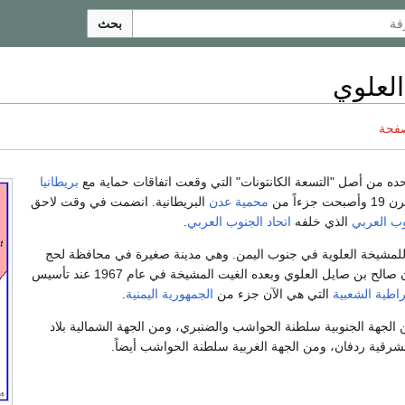
بحث
لعلوي
صفحة
ه من أصل "التسعة الكانتونات" التي وقعت اتفاقات حماية مع
بريطانيا
زءاً من
محمية عدن
البريطانية. انضمت في وقت لاحق
وب العربي
الذي خلفه
اتحاد الجنوب العربي
.
لمشيخة العلوية في جنوب اليمن. وهي مدينة صغيرة في محافظة لحج
لح بن صايل العلوي وبعده الغيت المشيخة في عام 1967 عند تأسيس
اطية الشعبية
التي هي الآن جزء من
الجمهورية اليمنية
.
الجهة الجنوبية سلطنة الحواشب والضنبري، ومن الجهة الشمالية بلاد
لشرقية ردفان، ومن الجهة الغربية سلطنة الحواشب أيضاً.