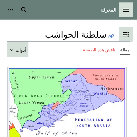
المعرفة
القائمة الرئيسية
بحث
أدوات
سلطنة الحواشب
تبديل عرض جدول المحتويات
مقالة
ناقش هذه الصفحة
أدوات