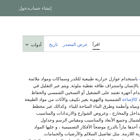
إنشاء حساب
دخول
اقرأ
عرض المصدر
تاريخ
أدوات
باستخدام عوازل حرارية طبيعية للجُدر وسماكات ومواد ملائمة
بالإنسان واستنزاف طاقه نفطية ملوثة, ويتم عبر التقليل في
ستخدام أجهزة تعتمد على التشغيل أو التسخين الشمسي والحفاظ
ة
كالإضاءة
الشمسية والتهوية بغير تكييف والأثاث من مواد الطبيعة
 ومياه وأنظمة وطرق البناء المتاحة للبناء. وكذالك عبر مخطط
مداخل والمخارج ، وعروض الشوارع والارتدادات والمناسيب
ه الشمال وجميع الأبعاد والمناسيب ومقياس الرسم وجداول
دها ماراً بالدرج موضحاً الأفكار التصميمية ، و عليها المواد
 اللازمة, مثل تفاصيل السلالم والأرضيات والحمامات.