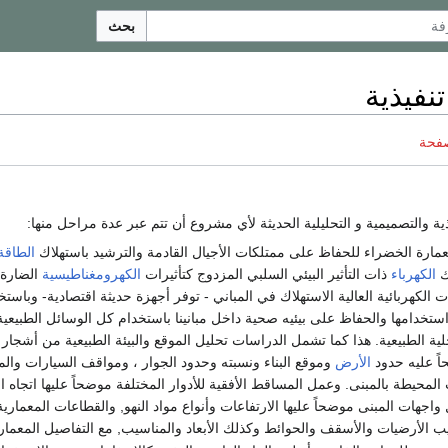
بحث
نفيذية
صفحة
ذية والتصميمية و التحليلية الحديثة لأي مشروع أن تتم عبر عدة مراحل منها:
مارة الخضراء للحفاظ على ممتلكات الأجيال القادمة والترشيد باستهلاك
الطاقة
اك
الكهرباء
ذات التأثير البيئي السلبي المزدوج كتأثيرات
الكهرومغناطيسية
الضارة 
 الكهربائية العالية الاستهلاك في المباني - توفر أجهزة حديثة اقتصادية- وبا
 استخدامها والحفاظ على بيئيه صحية داخل مبانينا باستخدام كل الوسائل الطبيعي
حلية الطبيعية. هذا كما تشمل الدراسات تحليل الموقع والبيئة الطبيعية من أشجار
اً عليه حدود
الأرض
وموقع البناء ونسبته وحدود الجوار ، ومواقف السيارات وال
 المحيطة بالمبنى. وعمل المساقط الأفقية للأدوار المختلفة موضحاً عليها اتجا
اجهات المبنى موضحاً عليها الارتفاعات وأنواع مواد النهو, والقطاعات المعمارية أح
الأرضيات والأسقف والحوائط وكذلك الأبعاد والمناسيب, مع التفاصيل المعمارية