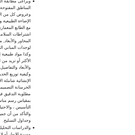
ويراعى مطابقة التص
المناطق المفتوحة
وعروض كل من الفرا
الإضاءة الطبيعية وا
مع الطابع المعمار
اشتراطات السلامة؛
المحاور والأبعاد,
لوحدات المباني الم
وكذا مواد طبيعية 
الأكثر أو تزيد من
والأبعاد والتفاصي
وكيفية توزيع الحد
الإنشائية شاملة ال
الخرسانة التصميمي
مطلوبة التدقيق في
بمقياس رسم مناسب 
التأسيس ، والاحتي
والتأكد من أن جمي
وجداول التسليح.
والدراسات التحليل
مسببة للإبهار أو 