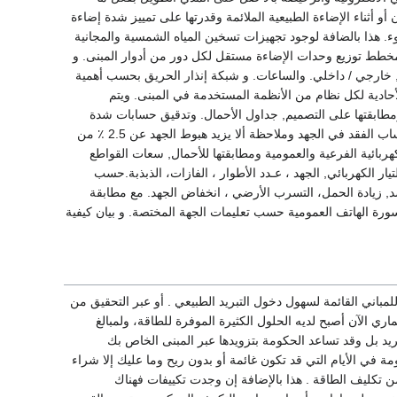
أثناء الإضاءة الطبيعية الملائمة وقدرتها على تمييز شدة إضاءة
ء. هذا بالضافة لوجود تجهيزات تسخين المياه الشمسية والمجانية
مخطط توزيع وحدات الإضاءة مستقل لكل دور من أدوار المبنى. و
ء, خارجي / داخلي. والساعات. و شبكة إنذار الحريق بحسب أهمية
أحادية لكل نظام من الأنظمة المستخدمة في المبنى. ويتم
ة ومطابقتها على التصميم, جداول الأحمال. وتدقيق حسابات شدة
الإضاءة. وحسابات أحمال الدوائر الكهربائية ومطابقتها على التصميم, جداول الأحمال. ومراجعة حساب الفقد في الجهد وملاحظة ألا يزيد هبوط الجهد عن 2.5 ٪ من
هربائية الفرعية والعمومية ومطابقتها للأحمال, سعات القواطع
يار الكهربائي, الجهد ، عـدد الأطوار ، الفازات، الذبذبة.حسب
ضد, زيادة الحمل، التسرب الأرضي ، انخفاض الجهد. مع مطابقة
ماسورة الهاتف العمومية حسب تعليمات الجهة المختصة. و بيان كيفية
اني القائمة لسهول دخول التبريد الطبيعي . أو عبر التحقيق من
اري الآن أصبح لديه الحلول الكثيرة الموفرة للطاقة، ولمبالغ
تبريد بل وقد تساعد الحكومة بتزويدها عبر المبنى الخاص بك
 في الأيام التي قد تكون غائمة أو بدون ريح وما عليك إلا شراء
ن تكليف الطاقة . هذا بالإضافة إن وجدت تكييفات فهناك