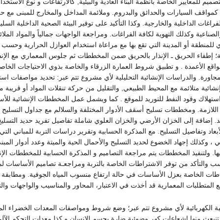
ميم للمعايير الخاصة بأنظمة البناء العادية والبيئية, كالارتفاعات و نوع الاستخدام
 كمواقف السيارات والحدائق والبدروم. وملائمة المداخل والمخارج للمبنى مع
غات الداخلية والخارجية. وكذا التأكيد على توفير البيئة الصحية الداخلية السل
لصناعية وكذلك التهوية لكافة الفراغات. ومراجعة الواجهات جمالياً والمواد الملائمة
ي للمنطقة أو المدينة التي تقع بها مع مراعاة استخدام العوازل الحرارية وحسب
 إطفاء الحريق ـ الإنذار بالحريق ضمن المخططات ثم جلوس المعماري مع الإنشا
 مواقع الأعمدة . و تطبيق شروط العمارة الزرقاء والخاصة بذوي الاحتياجات الخاص
جاورة. والدراسات الإنشائية التحليلية لأي مشروع تتم عبر: تحديد مواصفات استع
إنشائية متلائمة مع المحيط الطبيعي, والتقليل من حركة تنقلات المواد أو قريبة
 استهلاك وقود النفط للتوريد للموقع . كما ويشمل عمل المخططات الإنشائية للأس
ل اللازمة. ومخططات تسليح أسقف الأدوار المختلفة والسلالم مع جداول التسليح و
يد. إضافة إلى الخزان الأرضي والخزان العلوي شاملة تفاصيل تفريد حديد التسلي
أبعاد وتفاصيل التسليح. مع المذكرة الحسابية وتقرير دراسات التربة للمباني التي ي
 ، وكذلك إجهاد الخضوع لحديد التسليح والأحمال الحية والميتة وعدد أدوار المبن
ها. ولتنفيذ المخططات يتم مراجعة التصاميم و المذكرة الحسابية للمخططات الإن
والتأكد من توفر الاشتراطات الخاصة بالتربة ومراجعـة تصاميم الأساسات لمعر
اطات الخاصة بعزل الأساسات في حالة ارتفاع منسوب المياه الجوفية. ومطابقة
ع المتطلبات المعمارية قد أخذت في الاعتبار، المحاور والمناسيب والواجهات وال
ية الكهربائية لأي مشروع تتم عبر؛ وضع شروط ومواصفات المعدات الخضراء الموفر
لا تنبعث منها إشعاعات كهر وضوئية ضارة بجسم الإنسان و كذا معدات التحكم الآل