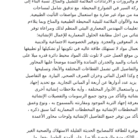
 والبروزات و الارتدادات الملائمة للتشيل والمناخ, نسبة البناء إلى
 حركة السير في الشوارع المحيطة. مع تدقيق شامل لمساحات
يمة من مواد غير ضارة مع استعمال مواصفات التأثيث الطبيعية,
 والألوان الملائمة للبيئية المحيطة الطبيعية والمناخ وبما يتلاءم
 تعليمات المهندس المعماري البيئي المنظم لذلك ومراعاة توفر
ئي من اجل مطابقة الحلول المعمارية للإعمال الإنشائية؛
ة, المعوقين والعجزة. وتوفير الخصوصية الاجتماعية والدينية
مال مواد لا تستهلك طاقة عاليه في تكوينها أو تشكيلها أو تطبيقها
 من موقع العمل حتى لا تلوث تلك المواد محيط دائرة قدره ميلا على
اسات والميد والجدران الساندة والأعمدة موضحاً عليها المحاور
التفاصيل التي تشمل القطاعات المختلفة والأبعاد وتسليحها
ح وكذا العزل المائي وخزان الصرف الصحي, البيارة. مع التفاصيل
زيد عدد أدوارها عن أربعة أو المباني التجارية. مع تحديد إجهاد
ى واستعمال الأدوار المختلفة ، وأية ملاحظات إنشائية أخرى
شائية والتأكد من وجود جميع الرسومات والتفصيلات الإنشائية
فة إجهاد التربة الموجود ومقارنته بالمسموح به ، ونوع وعمق
 المخططات الإنشائية مع المخططات المعمارية كما سبق ذكره ،
تأكد من توفر جميع التفاصيل الإنشائية ولوحات محاور الأعمدة
ة للطاقة كالمصابيح الحديثة القليلة الاستهلاك والصحية الغير
ي الالكترونية والرخيصة بألا صل على ألمدي الطويل بفعل ما