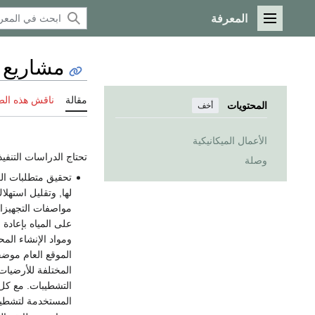
المعرفة
القائمة الرئيسية
مشاريع ت
مقالة
ناقش هذه ال
المحتويات
أخف
الأعمال الميكانيكية
تحتاج الدراسات التنفي
وصلة
تحقيق متطلبات الع
لها, وتقليل استهل
مواصفات التجهيزات
على المياه بإعادة
ومواد الإنشاء الم
الموقع العام موضح
المختلفة للأرضيات
التشطيبات. مع كل و
المستخدمة لتشطيب 