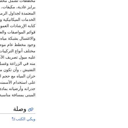
مخططات تشمل مخطط لتو
برايز عادية، مكيفات،
المعتمدة لجداول الرم
الخدمات الميكانيكية و
كتابة الإرشادات العمو
والاغتسال بشبكة ميا
وجود مخطط عام موضحاً
مختلف أنواع التركيب
عليه ميول تصريف الأم
منه في الزراعة وغسل 
التفتيش ، وأن تكون م
خزان المياه مع حجم ا
على استخدام الأسمنت 
جدرانه وأرضياته بماد
المبنى بمسافة مناسبة
وصلة
ويكي الكتب