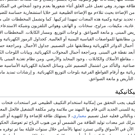
اقة مهدره, وهي تعمل على الغلق أثناء شعورها بعدم وجود أشخاص في المكان أو 
 من الإضاءة بحيث تتلاءم مع الإضاءة الطبيعية عبر خلايا استشعارية حساسة للضو
 تحديد نوعية وكمية هذه المعدات تمهيدا لتركيبها. كما وتشمل المخططات على 
ز عادية، مكيفات، مراوح، سخانات. و الهاتف وهوائي التلفزيون وشبكة الاستدعا
ريض المبنى. و مانعة الصواعق. و لوحات التوزيع. ومسار الكابلات. المخططات ال
من مطابقتها للمواصفات القياسية اليمنية أو العالمية, كجداول الرموز الكهربائي
أبعد نقطة في المبنى. ومراجعة أحمال المحولات الكهربائية, وبيانات اللوحات الك
، مقاطع الأسلاك والكابلات ، وجود المحايد والأرضي. ومن نظام تغذية المبنى بالت
صناعية. والتأكد من اشتمال التصميم على وسائل الحماية الكهربائية الأساسية 
ربائية مع أرقام القواطع الفرعية بلوحات التوزيع الكهربائية. و إرشادات تمديد 
 التأريض و مانعة الصواعق.
كانيكية
ييف يجب التحقق من إمكانية استخدام التكييف الطبيعي عبر استحداث فتحات للمب
ة للمبنى الجديد التي قام بها المهند س ملائمة وغير مكلفة التشغيل فالحل المعم
 وبالتالي فعليه عمل تصميم
معماري
، لا يستهلك طاقة للإضاءة ولا للتهوية أو ال
 منزلك عبر معدات توليد الطاقة من الشمس أو من هبوب الرياح ثم تعوضك الحكومة
الآن في الأسواق والتي تسترد ثمنها بالأساس خلال سنوات قليلة بما تم توفره م