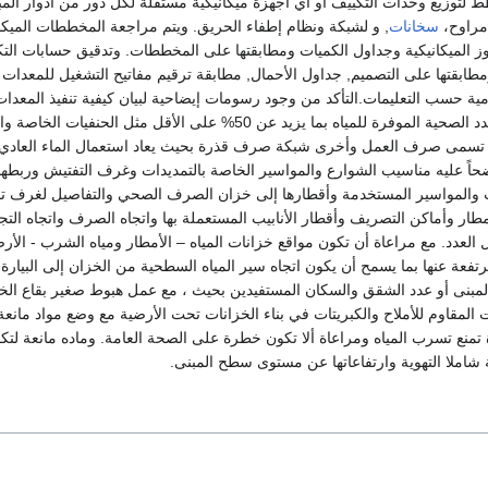
زيع وحدات التكييف أو أي أجهزة ميكانيكية مستقلة لكل دور من أدوار المبن
 مراوح،
سخانات
, و لشبكة ونظام إطفاء الحريق. ويتم مراجعة المخططات الميكانيك
وز الميكانيكية وجداول الكميات ومطابقتها على المخططات. وتدقيق حسابات الت
مطابقتها على التصميم, جداول الأحمال, مطابقة ترقيم مفاتيح التشغيل للمعدات أ
مية حسب التعليمات.التأكد من وجود رسومات إيضاحية لبيان كيفية تنفيذ المعدا
قوائم المواصفات والعدد الصحية الموفرة للمياه بما يزيد عن 
ه تسمى صرف العمل وأخرى شبكة صرف قذرة بحيث يعاد استعمال الماء العادي ف
 عليه مناسيب الشوارع والمواسير الخاصة بالتمديدات وغرف التفتيش وربطها ب
ات والمواسير المستخدمة وأقطارها إلى خزان الصرف الصحي والتفاصيل لغرف
طار وأماكن التصريف وأقطار الأنابيب المستعملة بها واتجاه الصرف واتجاه الت
العدد. مع مراعاة أن تكون مواقع خزانات المياه – الأمطار ومياه الشرب - ا
رتفعة عنها بما يسمح أن يكون اتجاه سير المياه السطحية من الخزان إلى البي
لمبنى أو عدد الشقق والسكان المستفيدين بحيث ، مع عمل هبوط صغير بقاع ال
المقاوم للأملاح والكبريتات في بناء الخزانات تحت الأرضية مع وضع مواد مان
ة تمنع تسرب المياه ومراعاة ألا تكون خطرة على الصحة العامة. وماده مانعة ل
 شاملا التهوية وارتفاعاتها عن مستوى سطح المبنى.