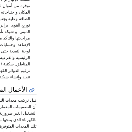
توفره من أموال لط
المكان واحتياجاته
الطاقة وعليه يجب
توزيع القوى, براي
المبنى. و شبكة تأ
مراجعتها والتأكد 
لوحة التغذية حتى 
الرئيسية والفرعية 
المناطق, سكنية / 
ترقيم الدوائر الكه
تنفيذ وإنشاء شبكة
الأعمال المي
قبل تركيب معدات التك
أن التصميمات المعماري
التشغيل الغير ضرورية
بالكهرباء الذي ينتجها
تلك المعدات المتوفرة 