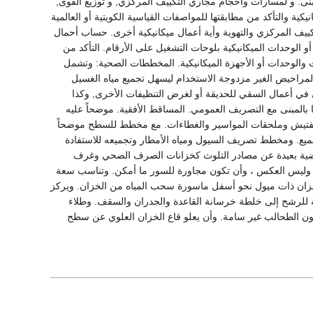
ى. و لمسارات وأحجام مجاري التكييف المركزي, و توزيع القوى,
ية والتأكد من مطابقتها للمواصفات القياسية الكويتية أو العالمية
كييف المركزي والتهوية وأية أعمال ميكانيكية أخرى. حساب أحمال
و الوحدات الميكانيكية بلوحات التشغيل على الأرقام. التأكد من
ت والوحدات أو الأجهزة الميكانيكية. المخططات الصحية: وتشمل
50% على الأقل مثل الحنفيات الخاصة والمراحيض الغير مزدوجة الاستخدام ليسهل تجميع مياه الغسيل
ي أعمال السقي للحديقة أو لغرض التنظيفات الأخرى, وكذا
المبنى مع التصريف العمومي. المساقط الأفقية. موضحاً عليه
 تفتيش وملحقات المواسير والغطاءات. مع مخطط للسطح موضحاً
جميع. ومخطط تصريف السيول ومياه الأمطار وتجميعه للاستفادة
لأرضية بعيدة عن مصادر التلوث كخزانات الصرف الصحي وغرف
ارة وليس العكس ، وأن تكون مجاورة للسور ما أمكن. وتناسب سعة
خزان ذات ميول نحو أسفل ماسورة سحب المياه من الخزان. ويركز
عة للرشح إلى خلطة خرسانة القاعدة والجدران والسقف. وطلاء
تكون الطحالب غير سامة. وأن يعلو قاع الخزان العلوي عن سطح