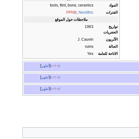
المواد
tools, flint, bone, ceramics
الفترات
Neolithic
,
PPNB
ملاحظات حول الموقع
تواريخ
1963
الحفريات
الأثريون
J. Cauvin
الحالة
ruins
الاتاحة للعامة
Yes
e
t
v
أظهر
e
t
v
أظهر
e
t
v
أظهر