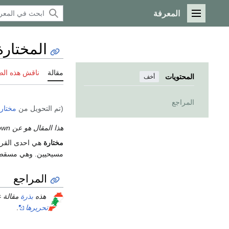
المعرفة
القائمة الرئيسية
المختارة
مقالة
ناقش هذه ال
المحتويات
أخف
المراجع
(تم التحويل من
مختار
هذا المقال هو عن the Lebanese town. إذا كنت تريد the capital of the Zanj Rebels، انظر
مختارة
هي احدى القر
مسيحيين. وهي مسقط 
المراجع
هذه
بذرة
مقالة 
تحريرها
.