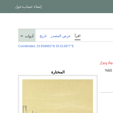
إنشاء حساب
دخول
اقرأ
عرض المصدر
تاريخ
أدوات
Coordinates
:
33.658863°N 35.613877°E
.
Zanj Re
و 50%
المختارة