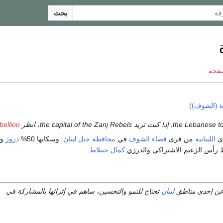
بحث
صفحة
ة (الشوف)
)
bellion
ى
اللبنانية
من قرى
قضاء الشوف
في
محافظة جبل لبنان
. وسكانها 50%
دروز
رأس الزعيم الاشتراكي والدرزي
كمال جنبلاط
.
عن إحدى مناطق
لبنان
تحتاج للنمو والتحسين، ساهم في إثرائها بالمشاركة في