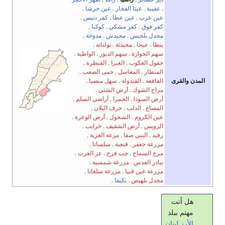
.
عقيبة
.
عيتا الفخار
.
عين حرشا
.
عين عرب
.
عين عطا
.
كفر دنيس
.
كفر فوق
.
كفر مشكي
.
كوكبا
.
مجدل بلحيس
.
محيدش
.
مدوخة
.
ينطا
.
عيحا
.
محيدثة
.
تولتاته
.
سهم الحوارة
.
سهم الدبور
.
الواطية
.
حقول العكوب
.
الغبرا
.
القنطرة
.
المنطار
.
المغاسل
.
حمى الصعب
.
المدن والقرى
الفاقعة
.
القندولة
.
سهل منصيا
.
مراح الشوك
.
أرض الشتي
.
أرض السودا
.
الحمرا
.
أراضي السلم
.
المصاع
.
الدلب
.
حرف البلان
.
عين الكروم
.
الشحول
.
أرض الوعرة
.
الرويس
.
أرض الشقيف
.
خرايب
.
رفيد
.
النبي صفا
.
مزعة العزية
.
مزرعة جعفر
.
قنعبة
.
سلساتا
.
مرج السماح
.
جب فرح
.
عز العرب
.
بيادر العدس
.
مزرعة شمسية
.
مزرعة عين قنيا
.
مزرعة سلعاتا
.
مجدل بلهيص
.
بكيفا
.
هل أنت
مهتم ببلد
الأرز
لبنان