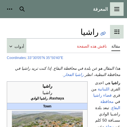
المعرفة
القائمة الرئيسية
بحث
أدوات
راشيا
تبديل عرض جدول المحتويات
مقالة
ناقش هذه الصفحة
أدوات
Coordinates
:
33°30′05″N
35°50′40″E
هذا المقال هو عن بلدة في محافظة البقاع. إذا كنت تريد راشيا في
محافظة النبطية، انظر
راشيا الفخار
.
راشيا
هي احدى
راشيا
القرى
اللبنانية
من
راشيا
قرى
قضاء راشيا
Rashaya، راشيا الوادي
في
محافظة
Town
البقاع
. تبعد بلدة
راشـيا الوادي
مسـافة 50 كلم
عن
زحلة
وعن