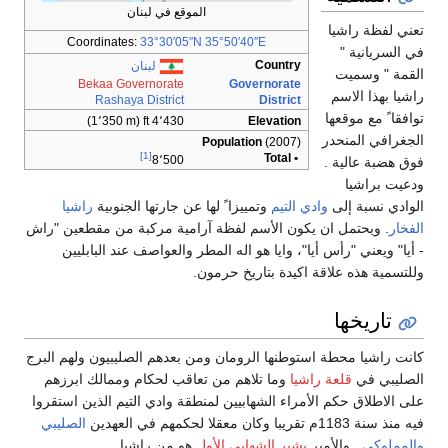
الموقع في لبنان
تعني لفظة راشيا
Coordinates:
33°30′05″N
35°50′40″E
في السريانية "
Country
لبنان
القمة " وسميت
Bekaa Governorate
Governorate
راشيا بهذا الاسم
Rashaya District
District
توافقا ً مع موقعها
4٬430 ft (1٬350 m)
Elevation
الجغرافي المنحدر
Population
(2007)
[1]
• Total
8٬500
فوق هضبة عالية .
ودعيت براشيا
الوادي نسبة إلى
وادي التيم
وتمييزا ً لها عن جارتها الجنوبية
راشيا
الفخار
. ويحتمل ان يكون الأسم لفظة آرامية مركبة من مقطعين "راش
- أيا" ويعني "رأس أيا"، وايا هو اله المطر والعواصف عند البابليين
وللتسمية هذه علاقة اكيدة بتاريخ حرمون.
تاريخها
كانت راشيا محطة استوطنها الرومان ومن بعدهم الصليبيون ولهم البرج
الصليبي في
قلعة راشيا
وما تلاهم من تعاقب لحكام وممالك ابرزهم
على الاطلاق حكم الأمراء الشهابيين لمنطقة وادي التيم الذين استقروا
فيه منذ سنة 1183م تقريبا وكان معقلا لحكمهم في العهدين
الصليبي
والمملوكي
. والأمير
بشير الشهابي الأول
هو من راشيا.