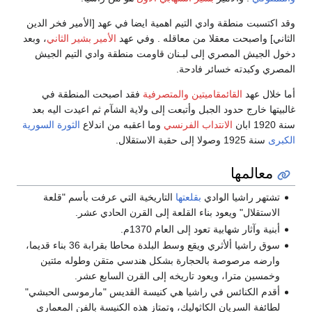
وقد اكتسبت منطقة وادي التيم اهمية ايضا في عهد [الأمير فخر الدين
الثاني] واصبحت معقلا من معاقله . وفي عهد
الأمير بشير الثاني
، وبعد
دخول الجيش المصري إلى لبـنان قاومت منطقة وادي التيم الجيش
المصري وكبدته خسائر فادحة.
أما خلال عهد
القائمقاميتين
والمتصرفية
فقد اصبحت المنطقة في
غالبيتها خارج حدود الجبل وأتبعت إلى ولاية الشآم ثم اعيدت اليه بعد
سنة 1920 ابان
الانتداب الفرنسي
وما اعقبه من اندلاع
الثورة السورية
الكبرى
سنة 1925 وصولا إلى حقبة الاستقلال.
معالمها
تشتهر راشيا الوادي
بقلعتها
التاريخية التي عرفت بأسم "قلعة
الاستقلال" ويعود بناء القلعة إلى القرن الحادي عشر.
أبنية وآثار شهابية تعود إلى العام 1370م.
سوق راشيا ألأثري ويقع وسط البلدة محاطا بقرابة 36 بناء قديما،
وارضه مرصوصة بالحجارة بشكل هندسي متقن وطوله مئتين
وخمسين مترا، ويعود تاريخه إلى القرن السابع عشر.
أقدم الكنائس في راشيا هي كنيسة القديس "مارموسى الحبشي"
لطائفة السريان الكاثوليك، وتمتاز هذه الكنيسة بالفن المعماري