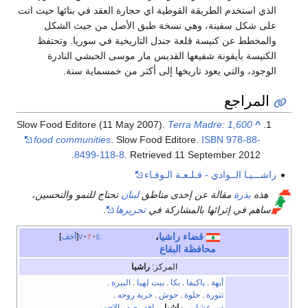
الذي استخدم الطريقة القوطية اي حجارة العقد في بنائها حيث اتت
على شكل سفينة، وهي نسخة طبق الأصل من حيث الشكل
والمخطط عن كنيسة قلعة جندل التاريخية في سوريا. وتحتفظ
الكنيسة بأيقونة شفيعها القديس مار موسى الحبشي النادرة
الوجود، والتي يعود تاريخها إلى أكثر من خمسماية سنة.
المراجع
Slow Food Editore (11 May 2007).
Terra Madre: 1,600
^
food communities
. Slow Food Editore.
ISBN
978-88-
.
8499-118-8
. Retrieved
11 September
2012
راشـــيـا الــوادي - قـلـعـة الـوفـاء
هذه
بذرة
مقالة عن إحدى مناطق
لبنان
تحتاج للنمو والتحسين،
ساهم في إثرائها بالمشاركة في
تحريرها
.
قضاء راشيا
،
e
t
v
أخف
محافظة البقاع
المركز:
راشيا
أيهة
.
باكيفا
.
بكا
.
بيت لهيا
.
البيرة
.
تنورة
.
حلوة
.
حوش
.
خربة روحه
.
دير عشاير
.
راشيا
.
رافد
.
ضهر الاحمر