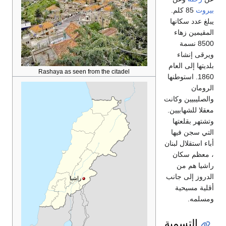
بيروت
85 كلم.
يبلغ عدد سكانها
المقيمين زهاء
8500 نسمة
ويرقى إنشاء
بلديتها إلى العام
Rashaya as seen from the citadel
1860. استوطنها
الرومان
والصليبيين وكانت
معقلا للشهابيين.
وتشتهر بقلعتها
التي سجن فيها
أباء استقلال لبنان
، معظم سكان
راشيا هم من
الدروز إلى جانب
راشيا
أقلية مسيحية
ومسلمه.
التسمية