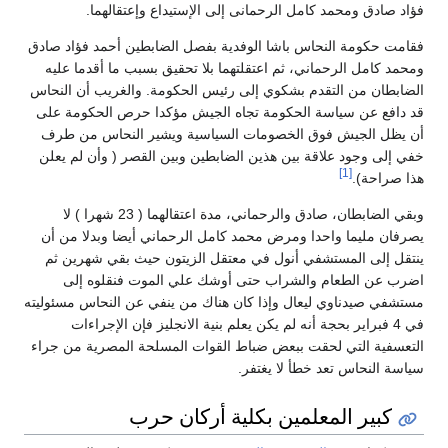
فؤاد صادق ومحمد كامل الرحمانى إلى الإستيداع وإعتقالهما.
فقامت حكومة النحاس باشا الوفدية بفصل الضابطين أحمد فؤاد صادق
ومحمد كامل الرحماني، ثم اعتقلتهما بلا تحقيق بسبب ما أقدما عليه
الضابطان من التقدم بشكوي إلى رئيس الحكومة. والغريب أن النحاس
قد دافع عن سياسة الحكومة تجاه الجيش مؤكدا حرص الحكومة على
أن يظل الجيش فوق الخصومات السياسية ويشير النحاس من طرف
خفي إلى وجود علاقة بين هذين الضابطين وبين القصر ( وأن لم يعلن
[1]
هذا صراحة).
وبقي الضابطان، صادق والرحماني، مدة اعتقالهما ( 23 شهرا ) لا
يصرفان مليما واحدا ومرض محمد كامل الرحماني أيضا وبدلا من أن
ينتقل إلى المستشفي أنول في معتقل الزيتون حيث بقي شهرين ثم
اضرب عن الطعام والشراب حتى أوشك علي الموت فنقلوه إلى
مستشفي صيدناوي ليعال وإذا كان هناك من ينفي عن النحاس مسئوليته
في 4 فبراير بحجة أنه لم يكن يعلم بنية الانجليز فإن الإجراءات
التعسفية التي لحقت ببعض ضباط القوات المسلحة المصرية من جراء
سياسة النحاس تعد خطأ لا يغتفر.
كبير المعلمين بكلية أركان حرب