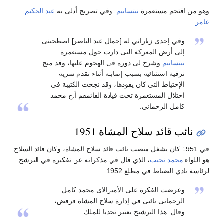
وهو من اقتحم مستعمرة
نيتسانيم
. وفي تصريح أدلى به
عبد الحكيم
عامر
:
وفي إحدى زياراتي له [جمال عبد الناصر] اصطحبنى
إلى أرض المعركة التى دارت حول مستعمرة
نيتسانيم
وشرح لى دوره فى الهجوم عليها، وقد منح
ترقية استثنائية بسبب إصابته أثناء تقدم سرية
الإحتياط التى كان يقودها، وقد نجحت الكتيبة فى
احتلال المستعمرة تحت قيادة القائمقم أ.ح محمد
كامل الرحماني.
نائب قائد سلاح المشاة 1951
في 1951 كان يشغل منصب نائب قائد سلاح المشاة، وكان قائد السلاح
هو اللواء
محمد نجيب
، الذي قال في مذكراته عن تفكيره في الترشح
لرئاسة نادي الضباط في مطلع 1952:
وعرضت الفكرة على الأميرالاى محمد كامل
الرحمانى نائبى في إدارة سلاح المشاة فرفض،
وقال: هذا الترشيح يعتبر تحديا للملك.