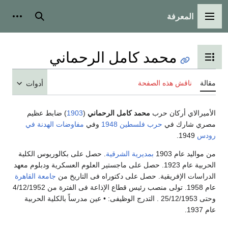
المعرفة
القائمة الرئيسية
بحث
أدوات
محمد كامل الرحماني
تبديل عرض جدول المحتويات
مقالة
ناقش هذه الصفحة
أدوات
الأميرالاي أركان حرب
محمد كامل الرحماني
(
1903
) ضابط عظيم
مصري شارك في
حرب فلسطين 1948
وفي
مفاوضات الهدنة في
رودس
1949.
من مواليد عام 1903
بمديرية الشرقية
. حصل على بكالوريوس الكلية
الحربية عام 1923. حصل على ماجستير العلوم العسكرية ودبلوم معهد
الدراسات الإفريقية. حصل على دكتوراه فى التاريخ من
جامعة القاهرة
عام 1958. تولى منصب رئيس قطاع الإذاعة فى الفترة من 4/12/1952
وحتى 25/12/1953 . التدرج الوظيفى: • عين مدرساً بالكلية الحربية
عام 1937.