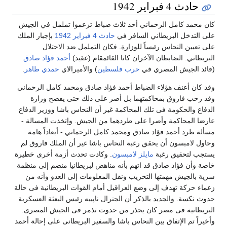
حادث 4 فبراير 1942
كان محمد كامل الرحماني أحد ثلاث ضباط تزعموا تململ في الجيش
على التدخل البريطاني السافر في
حادث 4 فبراير 1942
بإجبار الملك
على تعيين النحاس رئيساً للوزارة. فكان التململ ضد الاحتلال
البريطاني. الضابطان الآخران كانا القائمقام (عقيد)
أحمد فؤاد صادق
(قائد الجيش المصري في
حرب فلسطين
) والأميرالاي
حمدي طاهر
.
وقد كان أعنف هؤلاء الضباط أحمد فؤاد صادق ومحمد كامل الرحمانى
وقد رحب فاروق بمحاكمتهما بل أصر على ذلك حتى يفضح وزارة
الدفاع والحكومة فى تلك المحاكمة غير أن النحاس باشا ووزير الدفاع
عارضا المحاكمة وأصرا على طردهما من الجيش. وإتخذت المسالة -
مسألة طرد أحمد فؤاد صادق ومحمد كامل الرحماني - أبعاداً هامة
وحاول لامبسون أن يحقق رغبة النحاس باشا غير أن الملك فاروق لم
يستجب لتحقيق رغبة
مايلز لامبسون
. وكادت تحدث أزمة أخرى خطيرة
خاصة وأن فؤاد صادق قد اتهم بأنه مناهض لبريطانيا منضم إلى منظمة
سرية بالجيش مهمتها التخريب ونقل المعلومات إلى العدو وأنه من
زعماء حركة تهدف إلى وضع العراقيل أمام القوات البريطانية فى حالة
حدوث نكسة. والجديد بالذكر أن الجنرال ناپييه رئيس البعثة العسكرية
البريطانية فى مصر كان يحذر من حدوث تذمر فى الجيش المصرى:
وأخيراً تم الإتفاق بين النحاس باشا والسفير البريطانى على إحالة أحمد