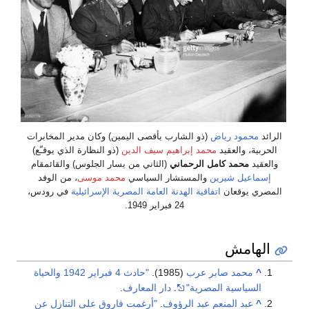
الرائد
محمود رياض
(ذو الشارب بأقصى اليمين) وكان مدير المخابرات
الحربية، والعقيد
محمد إبراهيم سيف الدين
(ذو النظارة الذي يوقـّع)
والعقيد
محمد كامل الرحماني
(الثاني من يسار الجلوس) والقائمقام
إسماعيل شيرين
والمستشار السياسي
محمد موسى
، من الوفد
المصري يوقعان
اتفاقية الهدنة العامة المصرية الإسرائيلية
في رودس،
24 فبراير 1949.
الهامش
^
محمد صابر عرب
(1985).
"حادث 4 فبراير 1942 والحياة
السياسية المصرية"
.
دار المعارف
.
^
عبد المنعم عبد الرؤوف
.
"أرغمت فاروق على التنازل عن