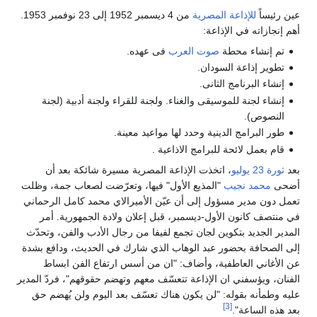
عين رئيساً
للإذاعة المصرية
من 4 ديسمبر 1952 إلى 23 نوفمبر 1953.
أهم إنجازاته في الإذاعة:
تم إنشاء محطة
صوت العرب
فى عهده.
تطوير إذاعة السودان.
إنشاء البرنامج الثانى.
إنشاء لجنة للموسيقى والغناء. ولجنة للقراء ولجنة أدبية (لجنة
النصوص).
طور البرامج الدينية وحدد لها مواعيد معينة.
قام بعمل لائحة للبرامج الاذاعية .
بعد
ثورة 23 يوليو
، اتخذت الإذاعة المصرية مسيرة شائكة بعد أن
أضحى
محمد نجيب
"المذيع الأول" فيها، وتعرّضت لصعاب جمة، وظلت
تعمل دون مدير مسؤول إلى أن عيّن الأميرالاي محمد كامل الرحماني
في منتصف كانون الأول-ديسمبر، قبل إعلان ولادة الجمهورية. أمر
المدير الجديد بتكوين لجان تجمع لفيفا من رجال الأدب والفن، وتحدّث
إلى الصحافة بحضور عبد الوهاب الذي شارك في الحديث، ودافع بشدة
عن الأغاني العاطفية، وأضاف: "ان من أسس ارتفاع الفن ابساط
الفنان، ويؤسفني ان الإذاعة تتعسّف معهم وتهضم حقوقهم"، فردّ المدير
عليه وطمأنه بقوله: "لن يكون هناك تعسّف بعد اليوم ولن يُهضم حق
[3]
بعد هذه الساعة".