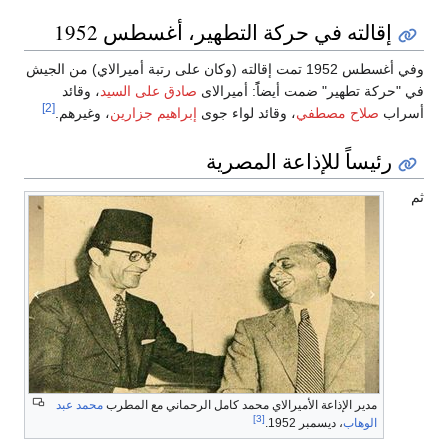
إقالته في حركة التطهير، أغسطس 1952
وفي أغسطس 1952 تمت إقالته (وكان على رتبة أميرالاي) من الجيش
في "حركة تطهير" ضمت أيضاًً: أميرالاى
صادق على السيد
، وقائد
[2]
أسراب
صلاح مصطفي
، وقائد لواء جوى
إبراهيم جزارين
، وغيرهم.
رئيساً للإذاعة المصرية
ثم
مدير الإذاعة الأميرالاي محمد كامل الرحماني مع المطرب
محمد عبد
[3]
الوهاب
، ديسمبر 1952.