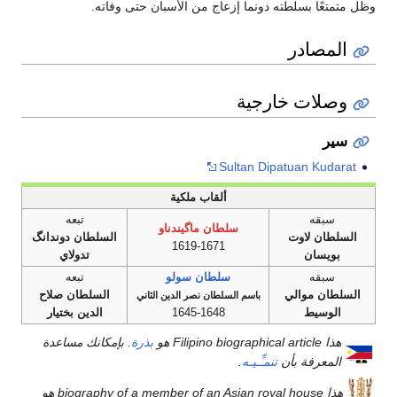
وظل متمتعًا بسلطته دونما إزعاج من الأسبان حتى وفاته.
المصادر
وصلات خارجية
سير
Sultan Dipatuan Kudarat
ألقاب ملكية
سبقه
تبعه
سلطان ماگيندناو
السلطان لاوت
السلطان دوندانگ
1619-1671
بويسان
تدولاي
سبقه
سلطان سولو
تبعه
السلطان موالي
السلطان صلاح
باسم السلطان نصر الدين الثاني
الوسيط
1645-1648
الدين بختيار
هذا Filipino biographical article هو
بذرة
. بإمكانك مساعدة
المعرفة بأن
تنمـِّـيـه
.
هذا biography of a member of an Asian royal house هو