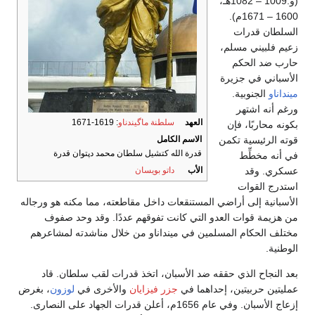
(و.1009 – 1082هـ،
1600 – 1671م).
السلطان قدرات
زعيم فلبيني مسلم،
حارب ضد الحكم
الأسباني في جزيرة
مينداناو
الجنوبية.
ورغم أنه اشتهر
العهد
سلطنة ماگيندناو
: 1619-1671
بكونه محاربًا، فإن
قوته الرئيسية تكمن
الاسم الكامل
قدرة الله كتشيل سلطان محمد دپتوان قدرة
في أنه مخطِّط
عسكري. وقد
الأب
داتو بويسان
استدرج القوات
الأسبانية إلى أراضي المستنقعات داخل مقاطعته، مما مكنه هو ورجاله
من هزيمة قوات العدو التي كانت تفوقهم عددًا. وقد وحد صفوف
مختلف الحكام المسلمين في مينداناو من خلال مناشدته لمشاعرهم
الوطنية.
بعد النجاح الذي حققه ضد الأسبان، اتخذ قدرات لقب سلطان. قاد
عمليتين حربيتين، إحداهما في
جزر فيزايان
والأخرى في
لوزون
، بغرض
إزعاج الأسبان. وفي عام 1656م، أعلن قدرات الجهاد على النصارى.