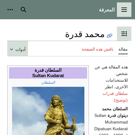
المعرفة
القائمة الرئيسية
بحث
أدوات
محمد قدرة
تبديل عرض جدول المحتويات
مقالة
ناقش هذه الصفحة
أدوات
هذه المقالة هي عن
السلطان قدرة
شخص.
Sultan Kudarat
للاستخدامات
السلطان
الأخرى، انظر
سلطان قدرات
(توضيح)
.
السلطان محمد
دپتوان قدرة
Sultan
Muhammad
Dipatuan Kudarat