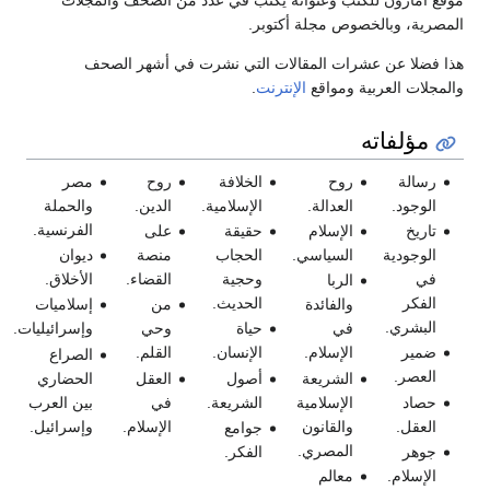
موقع أمازون للكتب وعنوانه يكتب في عدد من الصحف والمجلات
المصرية، وبالخصوص مجلة أكتوبر.
هذا فضلا عن عشرات المقالات التي نشرت في أشهر الصحف
والمجلات العربية ومواقع
الإنترنت
.
مؤلفاته
رسالة
روح
الخلافة
روح
مصر
الوجود.
العدالة.
الإسلامية.
الدين.
والحملة
الفرنسية.
تاريخ
الإسلام
حقيقة
على
الوجودية
السياسي.
الحجاب
منصة
ديوان
في
وحجية
القضاء.
الأخلاق.
الربا
الفكر
الحديث.
والفائدة
من
إسلاميات
البشري.
في
حياة
وحي
وإسرائيليات.
ضمير
الإسلام.
الإنسان.
القلم.
الصراع
العصر.
الشريعة
أصول
العقل
الحضاري
حصاد
الإسلامية
الشريعة.
في
بين العرب
العقل.
والقانون
الإسلام.
وإسرائيل.
جوامع
المصري.
جوهر
الفكر.
الإسلام.
معالم