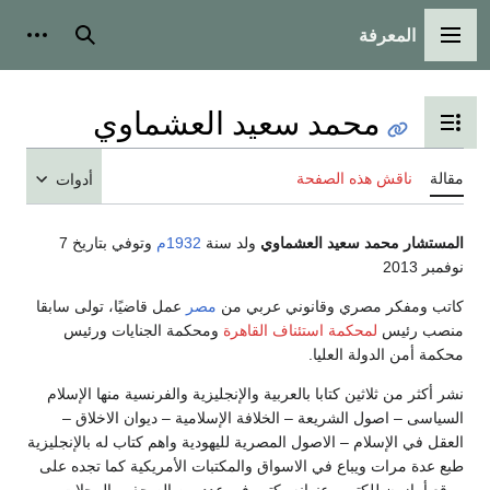
المعرفة
القائمة الرئيسية
بحث
أدوات
محمد سعيد العشماوي
تبديل عرض جدول المحتويات
مقالة
ناقش هذه الصفحة
أدوات
المستشار محمد سعيد العشماوي
ولد سنة
1932م
وتوفي بتاريخ 7
نوفمبر 2013
كاتب ومفكر مصري وقانوني عربي من
مصر
عمل قاضيًا، تولى سابقا
منصب رئيس
لمحكمة استئناف القاهرة
ومحكمة الجنايات ورئيس
محكمة أمن الدولة العليا.
نشر أكثر من ثلاثين كتابا بالعربية والإنجليزية والفرنسية منها الإسلام
السياسى – اصول الشريعة – الخلافة الإسلامية – ديوان الاخلاق –
العقل في الإسلام – الاصول المصرية لليهودية واهم كتاب له بالإنجليزية
طبع عدة مرات ويباع في الاسواق والمكتبات الأمريكية كما تجده على