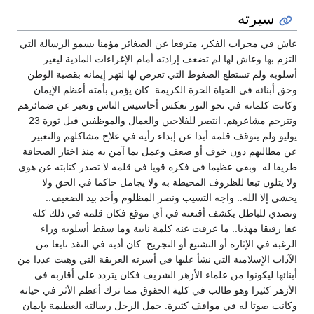
سيرته
عاش في محراب الفكر، مترفعا عن الصغائر مؤمنا بسمو الرسالة التي
التزم بها وعاش لها لم تضعف إرادته أمام الإغراءات المادية ليغير
أسلوبه ولم تستطع الضغوط التي تعرض لها لتهز إيمانه بقضية الوطن
وحق أبنائه في الحياة الحرة الكريمة. كان يؤمن بأمته أعظم الإيمان
وكانت كلماته في نحو النور تعكس أحاسيس الناس وتعبر عن ضمائرهم
وتترجم مشاعرهم. انتصر للفلاحين والعمال والموظفين قبل ثورة 23
يوليو ولم يتوقف قلمه أبدا عن إبداء رأيه في علاج مشاكلهم والتعبير
عن مطالبهم دون خوف أو ضعف وعمل بما آمن به منذ اختار الصحافة
طريقا له. وبقي عظيما في فكره قويا في قلمه لا تصدر كتابته عن هوي
ولا يتلون تبعا للظروف المحيطة به ولا يجامل حاكما في الحق ولا
يخشي إلا الله.. واجه التسيب ونصر المظلوم وأخذ بيد الضعيف..
وتصدي للباطل يكشف أقنعته في أي موقع فكان قلمه في ذلك كله
عفا رقيقا مهذبا.. ما عرفت عنه كلمة نابية وما سقط أسلوبه وراء
الرغبة في الإثارة أو التشنيع أو التجريح. كان أدبه في النقد نابعا من
الآداب الإسلامية التي نشأ عليها في أسرته العريقة التي وهبت عددا من
أبنائها ليكونوا من علماء الأزهر الشريف فكان يتردد علي أقاربه في
الأزهر كثيرا وهو طالب في كلية الحقوق مما ترك أعظم الأثر في حياته
وكانت صوتا له في مواقف كثيرة. حمل الرجل رسالته العظيمة بإيمان