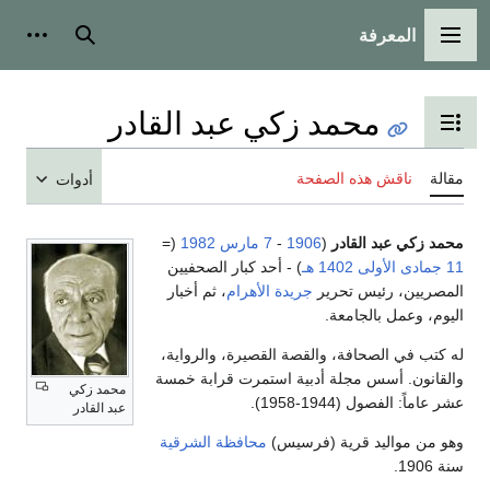
المعرفة
القائمة الرئيسية
بحث
أدوات
محمد زكي عبد القادر
تبديل عرض جدول المحتويات
مقالة
ناقش هذه الصفحة
أدوات
محمد زكي عبد القادر
(
1906
-
7 مارس
1982
(=
11 جمادى الأولى
1402 هـ
) - أحد كبار الصحفيين
المصريين، رئيس تحرير
جريدة الأهرام
، ثم أخبار
اليوم، وعمل بالجامعة.
له كتب في الصحافة، والقصة القصيرة، والرواية،
والقانون. أسس مجلة أدبية استمرت قرابة خمسة
محمد زكي
عشر عاماً: الفصول (1944-1958).
عبد القادر
وهو من مواليد قرية (فرسيس)
محافظة الشرقية
سنة 1906.