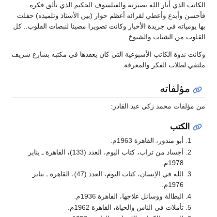
الكاتب الذي أنار الله بصيرته والفيلسوف الحكيم الذي تألق فكره
فأحسن وأبدع وأعطي لقرائه أعظم حوار (بين الأستاذ وتلميذه) حفلت
بها يومياته في جريدة الأخبار وكانت تصويرا مضيئا لنبضات القلوب.. كل
القلوب من الشباب والشيوخ.
وكانت ندوة الكاتب الأسبوعية التي كان يعقدها في مكتبه بشارع شريف
ملتقي لطلاب الفكر والمعرفة.
مؤلفاته
من مؤلفات محمد زكي عبد القادر:
الكتب
أبو مندور، القاهرة 1963م.
أجساد من تراب، كتاب اليوم، العدد (133)، القاهرة ـ يناير
1978م.
الله في الإنسان، كتاب اليوم، العدد (47)، القاهرة ـ يناير
1976م.
البطالة ووسائل علاجها، القاهرة 1936م.
تأملات في الناس والحياة، القاهرة 1962م.