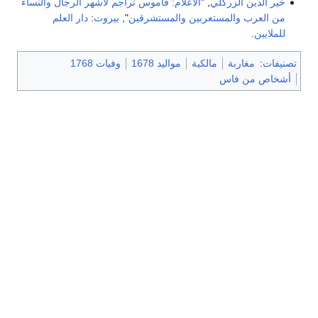
خير الدين الزركلي
, "
الأعلام: قاموس تراجم لأشهر الرجال والنساء
من العرب والمستعربين والمستشرقين
",
بيروت
:
دار العلم
للملايين
.
تصنيفات
:
مغاربة
مالكية
مواليد 1678
وفيات 1768
أشخاص من فاس