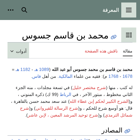
المعرفة
القائمة الرئيسية
بحث
أدوات
محمد بن قاسم جسوس
تبديل عرض جدول المحتويات
مقالة
ناقش هذه الصفحة
أدوات
محمد بن قاسم بن محمد جسوس أبو عبد الله
(
1089 هـ
-
1182 هـ
‍ =
1678
-
1768
م): فقيه من علماء
المالكية
. من أهل
فاس
.
له كتب ، منها (
شرح مختصر خليل
) في تسعة مجلدات ، منه الجزء
الثاني مخطوط ، مبتور الآخر ، في
الرباط
(99 ك) ذكره المنوني ،
و(
الشرح الكبير لحكم إبن عطاء الله
) عند سعد محمد حسن بالقاهرة ،
قال: هو أوسع شرح للحكم ، و(
شرح الرسالة للقيرواني
) و(
شرح
شمائل الترمذي
) و(
شرح توحيد المرشد المعين ، لإبن عاشر
).
المصادر