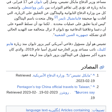
مساعد وزير الدفاع مايكل تشيس، وصل إلى
تايوان
في 17 فبراير، في
بداية زيارة قد تؤدي إلى تفاقم التوترات بين
بكين وواشنطن
. وامتنعت
كل من وزارة الدفاع التايوانية والپنتاگون عن التعليق على الزيارة، التي
[2]
أفادت بها صحيفة
فاينانشيال تايمز
.
وقال متحدث باسم الپنتاگون
"ليس لدينا تعليق على عمليات محددة .. لكننا نود أن نسلط الضوء على
أن دعمنا وعلاقتنا الدفاعية مع تايوان لا تزال متحالفة ضد التهديد الحالي
الذي تشكله
جمهورية الصين الشعبية
".
تشيس هو أول مسؤول دفاعي أمريكي كبير يزور تايوان منذ زيارة
هاينو
كلينك
، نائب مساعد وزير الخارجية لشرق آسيا عام 2019، والذي كان
بدوره أكبر مسؤول في الپنتاگون يزور تايوان منذ أربعة عقود.
المصادر
^
"مايكل تشيس"
.
وزارة الدفاع الأمريكية
. Retrieved
.
2023-02-19
"Pentagon's top China official travels to Taiwan,
^
sources say"
.
رويترز
. 2023-02-19
. Retrieved
2023-02-
.
19
تصنيفات
:
Articles containing إنگليزية-language text