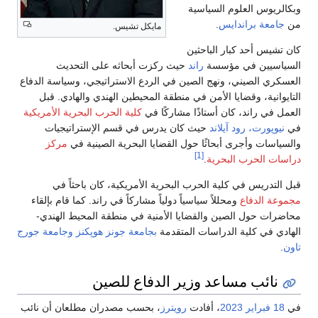
وبكالريوس العلوم السياسية
من
جامعة براندايس
.
مايكل تشيس.
كان تشيس أحد كبار الباحثين
السياسيين في مؤسسة
راند
حيث ركزت أبحاثه على التحديث
العسكري الصيني، ونهج الصين في الردع الاستراتيجي، وسياسة الدفاع
التايوانية، وقضايا الأمن في منطقة المحيطين الهندي والهادي. قبل
العمل في راند، كان أستاذًا مشاركًا في
كلية الحرب البحرية الأمريكية
في
نيوپورت، رود آيلاند
حيث كان يدرس في قسم الإستراتيجيات
والسياسات وأجرى أبحاثًا حول القضايا البحرية الصينية في
مركز
[1]
دراسات الحرب البحرية
.
قبل التدريس في كلية الحرب البحرية الأمريكية، كان باحثاً في
مجموعة الدفاع
ومحللاً سياسياً دولياً مشاركاً في راند. كما قام بإلقاء
محاضرات حول الصين والقضايا الأمنية في منطقة المحيط الهندي-
الهادي في كلية الدراسات المتقدمة
بجامعة جونز هوپكنز
وجامعة جورج
تاون
.
نائب مساعد وزير الدفاع للصين
في
18 فبراير
2023
، أفادت
رويترز
، بحسب مصدران مطلعان أن نائب