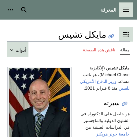
المعرفة
القائمة الرئيسية
بحث
أدوات
مايكل تشيس
تبديل عرض جدول المحتويات
مقالة
ناقش هذه الصفحة
أدوات
مايكل تشيس
(إنگليزية:
Michael Chase
)، هو نائب
مساعد
وزير الدفاع الأمريكي
للصين
منذ 8 فبراير 2021.
سيرته
هو حاصل على الدكتوراه في
الشئون الدولية والماجستير
في الدراسات الصينية من
جامعة جونز هوپكنز