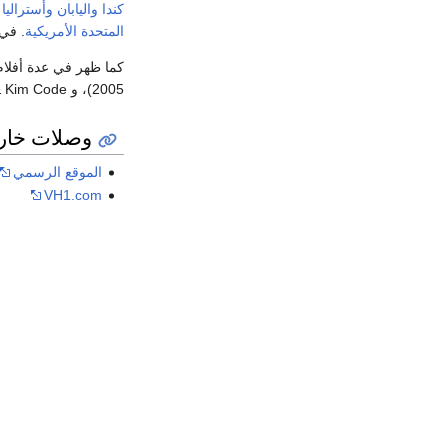
كندا
واليابان
وأستراليا
المتحدة الأمريكية
. في نف
2005)، و Da Kath & Kim Code (عام 2005).
وصلات خار
الموقع الرسمي
VH1.com