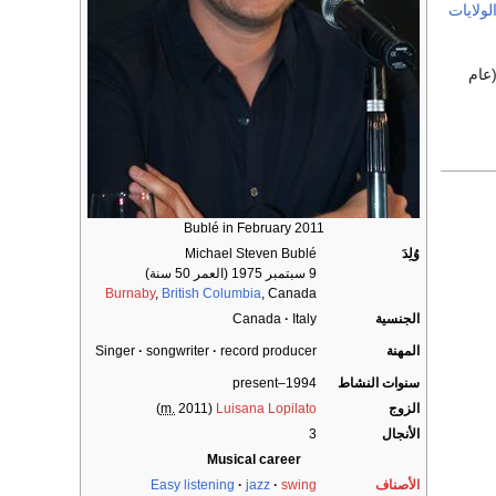
لولايات
فلام أبرزها Duets (عام 2000)، و The Snow Walker (عام 2003)، و Las Vegas (عام
Bublé in February 2011
وُلِدَ
Michael Steven Bublé
9 سبتمبر 1975
(العمر 50 سنة)
Burnaby
,
British Columbia
, Canada
الجنسية
Italy
Canada
المهنة
record producer
songwriter
Singer
سنوات النشاط
1994–present
الزوج
Luisana Lopilato
(
2011)
m.
الأنجال
3
Musical career
الأصناف
swing
jazz
Easy listening