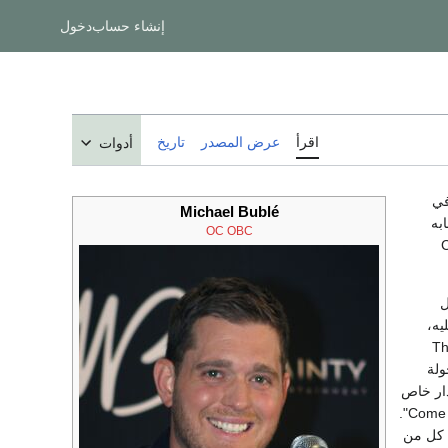
إنشاء حساب
دخول
اقرأ
عرض المصدر
تاريخ
أدوات
في
Michael Bublé
به
OC
OBC
Cana
ل
ببليه،
The Way You
ألبوم بجولة
اق إصدار خاص
عمل على الألبوم المباشر "Come Fly with Me".