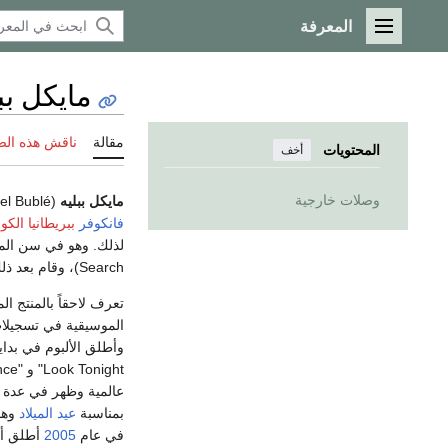
المعرفة
القائمة الرئيسية
مايكل بب
مقالة
ناقش هذه ال
المحتويات
أخف
وصلات خارجية
مايكل ببليه
(Michael Bublé؛ ولد في
فانكوفر
ببريطانيا الكو
Search)، وقام بعد ذلك بإصدار عدة ألبومات.
تعرف لاحقاً بالمنتج ا
وأطلق الألبوم في بداي
عالمية وظهر في عدة برامج تلفز
بمناسبة
عيد الميلاد
وهو "Let It Snow". 
في عام
2005
أطلق ألبوماً آخراً وهو "Time