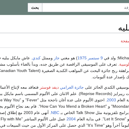
بحث
ليه
صفحة
9 سبتمبر
1975
) هو مغني
جاز
وممثل
كندي
. عاش مايكل ببليه 
لومبية
. تعرف على الموسيقى الراقصة عن طريق جده، وبدأ بالغناء بأسلوب مشا
لذلك. وهو في سن المراهقة ربح جائزة البحث عن المواهب الكندية الصغيرة (dian Youth Talent
لموسيقي الكندي الحائز على
جائزة الغرامي
ديفد فوستر
فتعاقد معه لإنتاج الأعما
الموسيقية في تسجيلات ريبرايز (Reprise Records). علم الاثنان على الألبوم المسمى باسم مايكل 
ة العام
2003
. احتوى الألبوم على عدة أغان ناجحة مثل "Fever" و "
Look Tonight" و "Moondance" و "How Can You Mend a Broken Heart". قام بعد نجاح ال
يونية مثل Talk Show الخاص بـ
NBC
. أنهى عام 2003 مع إطل
في بداية العام
2004
It's " الذي حصل على المركز الأول من حيث المبيعات في كل من