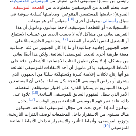
رئيسي من سماع الموسيقى (على النقيض من
الموسيقى الكلاسيكية
،
حيث يتعلم العديد من الموسيقيين مقطوعات من
القطعة الموسيقية
المدونة)؛ جاذبيتها للمستمعين المتنوعين؛ ومعاملتها كسلعة سوقية في
[10]
سياق
رأسمالي
، وعوامل أخرى.
مقياس آخر هو مبيعات
«التسجيلات» أو القطعة الموسيقية. لاحظ ميدلتون ومانويل أن هذا
التعريف يعاني من مشاكل لأنه لا يحسب العديد من عمليات الاستماع
[17]
أو التشغيل لنفس الأغنية أو القطعة.
يعد تقييم الجاذبية بناءً على
حجم الجمهور (جاذبية جماعية) أو ما إذا كان الجمهور من فئة اجتماعية
معينة طريقة أخرى لتحديد الموسيقى الشائعة، ولكن هذا أيضًا يعاني
من مشاكل، إذ لا يمكن تطبيق الفئات الاجتماعية للأشخاص بدقة على
الأنماط الموسيقية. يذكر مانويل أن أحد الانتقادات للموسيقى الشائعة
هو أنها إنتاج تكتلات إعلامية كبيرة ومُستهلكة سلبيًا من الجمهور، الذي
يشتري أو يرفض الموسيقى المُنتجة بكل بساطة. يدّعي أن المستمعين
في هذا السيناريو لم يملكوا القدرة على اختيار موسيقاهم المفضلة،
[18]
الأمر الذي يبطل المفهوم السابق للموسيقى الشائعة.
علاوة على
[17]
ذلك، «لقد تغير فهم الموسيقى الشائعة بمرور الوقت».
يجادل
ميدلتون أنه إذا أجريَ بحث في مجال الموسيقى الشائعة، فسيكون
هناك مستوى من الاستقرار داخل المجتمعات لوصف الفترات التاريخية،
وتوزيع الموسيقى، وأنماط التأثير، والاستمرارية داخل الأنماط الشائعة
[19]
للموسيقى.