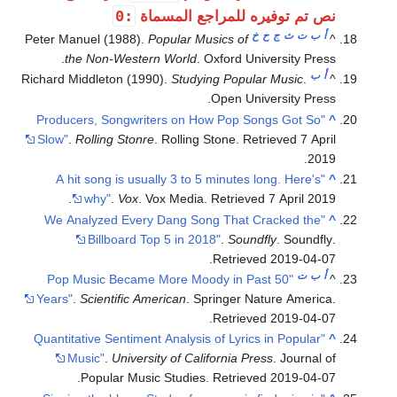
:0
نص تم توفيره للمراجع المسماة
أ
ب
ت
ث
ج
ح
خ
Peter Manuel (1988).
Popular Musics of
^
the Non-Western World
. Oxford University Press.
أ
ب
Richard Middleton (1990).
Studying Popular Music
.
^
Open University Press.
"Producers, Songwriters on How Pop Songs Got So
^
Slow"
.
Rolling Stonre
. Rolling Stone
. Retrieved
7 April
.
2019
"A hit song is usually 3 to 5 minutes long. Here's
^
.
why"
.
Vox
. Vox Media
. Retrieved
7 April
2019
"We Analyzed Every Dang Song That Cracked the
^
Billboard Top 5 in 2018"
.
Soundfly
. Soundfly
.
.
Retrieved
2019-04-07
أ
ب
ت
"Pop Music Became More Moody in Past 50
^
Years"
.
Scientific American
. Springer Nature America
.
.
Retrieved
2019-04-07
"Quantitative Sentiment Analysis of Lyrics in Popular
^
Music"
.
University of California Press
. Journal of
.
Popular Music Studies
. Retrieved
2019-04-07