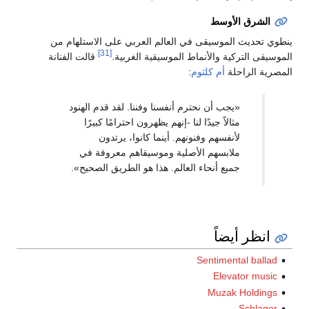
الشرق الأوسط
ينطوي تحديث الموسيقى في العالم العربي على الاستلهام من
[31]
الموسيقى التركية والأنماط الموسيقية الغربية.
قالت الفنانة
المصرية الراحلة
أم كلثوم
:
«يجب أن نحترم أنفسنا وفننا. لقد قدم الهنود
مثالاً جيدًا لنا -إنهم يظهرون احترامًا كبيرًا
لأنفسهم وفنونهم. أينما كانوا، يرتدون
ملابسهم الأصلية وموسيقاهم معروفة في
جميع أنحاء العالم. هذا هو الطريق الصحيح».
انظر أيضاً
Sentimental ballad
Elevator music
Muzak Holdings
Schlager