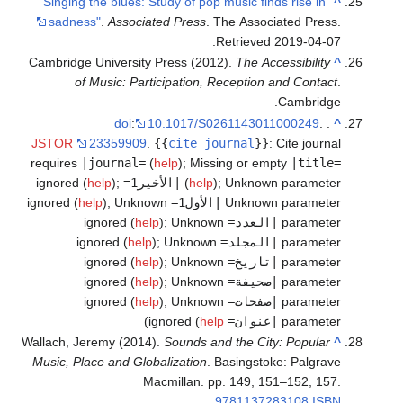
"Singing the blues: Study of pop music finds rise in
^
sadness"
.
Associated Press
. The Associated Press
.
.
Retrieved
2019-04-07
Cambridge University Press (2012).
The Accessibility
^
of Music: Participation, Reception and Contact
.
Cambridge.
doi
:
10.1017/S0261143011000249
.
.
^
JSTOR
23359909
.
{{
cite journal
}}
:
Cite journal
requires
|journal=
(
help
)
;
Missing or empty
|title=
Unknown parameter
;
)
help
(
|الأخير1=
ignored (
;
)
help
Unknown parameter
|الأول1=
ignored (
Unknown
;
)
help
parameter
|العدد=
ignored (
Unknown
;
)
help
parameter
|المجلد=
ignored (
Unknown
;
)
help
parameter
|تاريخ=
ignored (
Unknown
;
)
help
parameter
|صحيفة=
ignored (
Unknown
;
)
help
parameter
|صفحات=
ignored (
Unknown
;
)
help
parameter
|عنوان=
ignored (
help
)
Wallach, Jeremy (2014).
Sounds and the City: Popular
^
Music, Place and Globalization
. Basingstoke: Palgrave
Macmillan. pp. 149, 151–152, 157.
.
9781137283108
ISBN