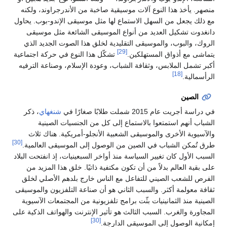
منصهر. يأخذ هذا النوع آلات موسيقية صاخبة من الأندرجراوند، ولكنه
مع ذلك يجعل من السهل الاستماع لها مثل موسيقى الإندو-بوب. يحاول
دانغدوت تشكيل العديد من أنواع الموسيقى الشائعة مثل موسيقى
الروك، والبوب، والموسيقى التقليدية لخلق هذا الصوت الجديد الذي
[29]
يتماشى مع أذواق المستهلكين.
تشكّل هذا النوع في حركة اجتماعية
أكبر تشمل الملابس، وثقافة الشباب، وعودة الإسلام، وصناعة الترفيه
[18]
الرأسمالية.
الصين
في دراسة أجريت عام 2015 شملت طلابًا صغارًا في
شنغهاي
، ذكر
الشباب أنهم استمتعوا بالاستماع إلى كل من الجنسيات الصينية
والآسيوية الأخرى والموسيقى الشعبية الأنجلو-أمريكية. هناك ثلاث
[30]
طرق تُمكن الشباب في الصين من الوصول إلى الموسيقى العالمية.
السبب الأول كان تغيير السياسة منذ أواخر السبعينيات، إذ انفتحت البلاد
على بقية العالم بدلاً من أن تكون مكتفية ذاتيًا. خلق هذا المزيد من
الفرص للشعب الصيني للتفاعل مع الناس خارج بلدهم الأصلي لخلق
ثقافة معولمة أكثر. والسبب الثاني هو أن صناعة التلفزيون والموسيقى
الصينية منذ الثمانينيات بثّت برامج تلفزيونية من المجتمعات الآسيوية
المجاورة والغرب. السبب الثالث هو تأثير الإنترنت والهواتف الذكية على
[30]
إمكانية الوصول إلى الموسيقى الدارجة.