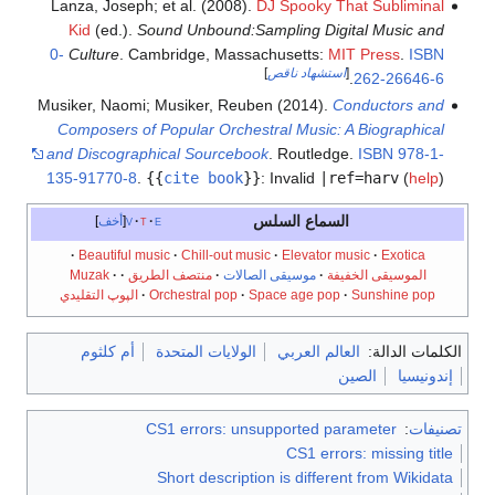
Lanza, Joseph; et al. (2008).
DJ Spooky That Subliminal
Kid
(ed.).
Sound Unbound:Sampling Digital Music and
0-
Culture
. Cambridge, Massachusetts:
MIT Press
.
ISBN
[
استشهاد ناقص
]
.
262-26646-6
Musiker, Naomi; Musiker, Reuben (2014).
Conductors and
Composers of Popular Orchestral Music: A Biographical
and Discographical Sourcebook
. Routledge.
ISBN
978-1-
135-91770-8
.
{{
cite book
}}
:
Invalid
|ref=harv
(
help
)
السماع السلس
e
t
v
أخف
Beautiful music
Chill-out music
Elevator music
Exotica
الموسيقى الخفيفة
موسيقى الصالات
منتصف الطريق
Muzak
Sunshine pop
Space age pop
Orchestral pop
الپوپ التقليدي
الكلمات الدالة:
العالم العربي
الولايات المتحدة
أم كلثوم
إندونيسيا
الصين
تصنيفات
:
CS1 errors: unsupported parameter
CS1 errors: missing title
Short description is different from Wikidata