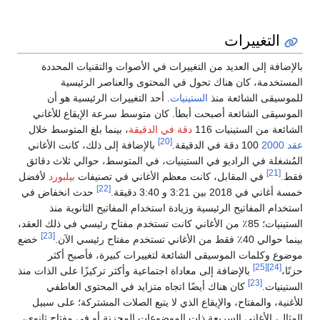
التغييرات
بالإضافة إلى العديد من التغييرات في الأصوات والتقنيات المحددة
المستخدمة، كان هناك تحول في المحتوى والعناصر الرئيسية
للموسيقى الشائعة منذ
الستينيات
. أحد التغييرات الرئيسية هو أن
الموسيقى الشائعة أصبحت أبطأ. كان متوسط سرعة الإيقاع للأغاني
الشائعة من الستينيات 116
دقة في الدقيقة
، بينما بلغ المتوسط خلال
[20]
عقد 2000
100 دقة في الدقيقة.
بالإضافة إلى ذلك، كانت الأغاني
المُشغلة في الراديو في الستينيات، في المتوسط، حوالي ثلاث دقائق
[21]
فقط.
في المقابل، كانت معظم الأغاني في تصنيفات
بيلبورد
لأفضل
[22]
خمسة أغاني في 2018 بين 3:21 و 3:40 دقيقة.
حدث انخفاض في
استخدام المفاتيح الرئيسية وزيادة استخدام المفاتيح الثانوية منذ
الستينيات؛ 85٪ من الأغاني كانت تستخدم مفتاح رئيسي في ذلك العقد،
[23]
بينما حوالي 40٪ فقط من الأغاني تستخدم مفتاح رئيسي الآن.
خضع
موضوع وكلمات الموسيقى الشائعة لتغييرات كبيرة، فأصبح أكثر
[25]
[24]
حزنًا،
بالإضافة إلى معاداة اجتماعية وأكثر تركيزًا على الذات منذ
[23]
الستينيات.
كان هناك أيضًا اتجاه متزايد في المحتوى العاطفي
للأغنية، والمفتاح، والإيقاع الذي لا يتبع الصلات المشتركة؛ على سبيل
المثال، الأغاني السريعة ذات الموضوعات المحزنة أو في مفتاح ثانوي،