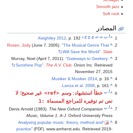
Smooth jazz
Soft rock
المصادر
أ
ب
ت
ث
ج
ح
خ
د
Keightley 2012
, p. 192.
^
Rosen, Jody
(June 7, 2005).
"The Musical Genre That
^
.
Will Save the World"
.
Slate
Murray, Noel (April 7, 2011).
"Gateways to Geekery:
^
Sunshine Pop"
.
The A.V. Club
. Onion Inc
. Retrieved
.
November 27,
2015
Musiker & Musiker 2014
, p. 16.
^
Lanza et al. 2008
, p. 161.
^
أ
ب
<ref>
خطأ استشهاد: وسم
غير صحيح؛ لا
^
:1
نص تم توفيره للمراجع المسماة
أ
ب
Denis Arnold (1983).
The New Oxford Companion
^
Music, Volume 1: A-J
. Oxford University Press.
"Analysing popular music: theory, method and
^
practice"
. www.amherst.edu
. Retrieved
2019-
(PDF)