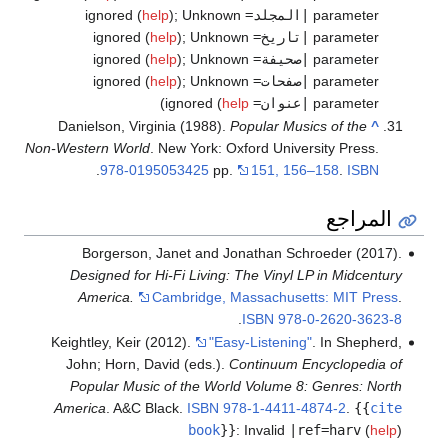
parameter
|المجلد=
ignored (
Unknown
;
)
help
parameter
|تاريخ=
ignored (
Unknown
;
)
help
parameter
|صحيفة=
ignored (
Unknown
;
)
help
parameter
|صفحات=
ignored (
Unknown
;
)
help
parameter
|عنوان=
ignored (
help
)
Danielson, Virginia (1988).
Popular Musics of the
^
Non-Western World
. New York: Oxford University Press.
.
978-0195053425
pp.
151, 156–158
.
ISBN
المراجع
Borgerson, Janet and Jonathan Schroeder (2017).
Designed for Hi-Fi Living: The Vinyl LP in Midcentury
America.
Cambridge, Massachusetts: MIT Press
.
.
ISBN
978-0-2620-3623-8
Keightley, Keir (2012).
"Easy-Listening"
. In Shepherd,
John; Horn, David (eds.).
Continuum Encyclopedia of
Popular Music of the World Volume 8: Genres: North
America
. A&C Black.
ISBN
978-1-4411-4874-2
.
{{
cite
book
}}
:
Invalid
|ref=harv
(
help
)