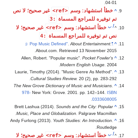
.
04-01
<ref>
خطأ استشهاد: وسم
غير صحيح؛ لا نص
^
:3
تم توفيره للمراجع المسماة
أ
ب
<ref>
خطأ استشهاد: وسم
غير صحيح؛ لا
^
:4
نص تم توفيره للمراجع المسماة
.
About Entertainment
.
"Pop Music Defined"
^
.
About.com
. Retrieved
13 November
2015
Allen, Robert. "Popular music".
Pocket Fowler's
^
Modern English Usage
. 2004.
Laurie, Timothy (2014). "Music Genre As Method".
^
Cultural Studies Review.
20 (2), pp. 283-292.
The New Grove Dictionary of Music and Musicians
.
^
978-
New York: Grove. 2001. pp. 142–144.
ISBN
.
0333608005
Brett Lashua (2014).
Sounds and the City: Popular
^
Music, Place and Globalization
. Palgrave Macmillan.
Andy Furlong (2013).
Youth Studies: An Introduction
.
^
Routledge.
أ
ب
<ref>
خطأ استشهاد: وسم
غير صحيح؛ لا
^