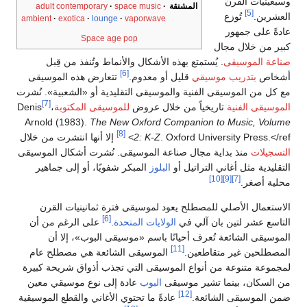
وسبعينيات القرن
المشتقة
adult contemporary
space music
[5]
العشرين.
تُوزع
ambient
exotica
lounge
vaporwave
عادةً على جمهور
Space age pop
كبير من خلال مجال
صناعة الموسيقى
. يُستمتع بهذه الأشكال والأنماط وتُنفذ من قِبل
[6]
أشخاص
بتدريب موسيقي
قليل أو معدوم.
تتعارض هذه الموسيقى
مع كل من الموسيقى الفنية والموسيقى التقليدية أو «الشعبية». نُشرت
[7]
الموسيقى الفنية
تاريخياً من خلال عروض
للموسيقى المكتوبة
،
Denis
Arnold (1983).
The New Oxford Companion to Music, Volume
[8]
</ref>
. Oxford University Press.
2: K-Z
إلا أنها انتشرت من خلال
التسجيلات
منذ بداية مجال صناعة الموسيقى. نُشرت أشكال الموسيقى
التقليدية مثل أغاني التراتيل أو
البلوز
المبكر شفويًا، أو إلى جماهير
[10]
[9]
[7]
محلية أصغر.
الاستعمال الأصلي للمصطلح يعود لموسيقى فترة ثمانينيات القرن
[6]
التاسع عشر لتين بان آلي في
الولايات المتحدة
.
على الرغم من أن
الموسيقى الشائعة تُعرف أحيانًا باسم «موسيقى البوب»، إلا أن
[11]
المصطلحين غير متقاطعين.
الموسيقى الشائعة هي مصطلح عام
لمجموعة متنوعة من أنواع الموسيقى التي تجذب أذواق شريحة كبيرة
من السكان، بينما تشير موسيقى
البوب
عادة إلى نوع موسيقي معين
[12]
ضمن الموسيقى الشائعة.
عادةً ما تحتوي الأغاني والقطع الموسيقية