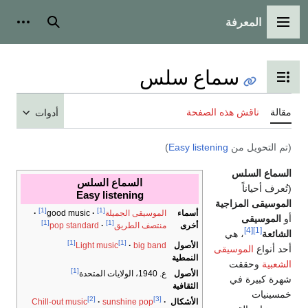
المعرفة
القائمة الرئيسية
بحث
أدوات
سماع سلس
تبديل عرض جدول المحتويات
مقالة
ناقش هذه الصفحة
أدوات
(تم التحويل من
Easy listening
)
السماع السلس
السماع السلس
(تُعرف أحياناً
Easy listening
الموسيقى المزاجية
[1]
[1]
أسماء
الموسيقى الجميلة
good music
أو
الموسيقى
[1]
[1]
أخرى
منتصف الطريق
pop standard
[4]
[1]
الشائعة
، هي
[1]
[1]
الأصول
Light music
big band
أحد أنواع
الموسيقى
النمطية
الشعبية
وحققت
[1]
الأصول
ع. 1940، الولايات المتحدة
شهرة كبيرة في
الثقافية
خمسينيات
[2]
[3]
الأشكال
Chill-out music
sunshine pop