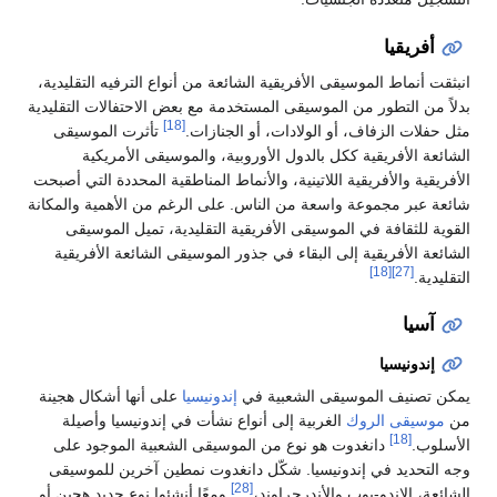
أفريقيا
انبثقت أنماط الموسيقى الأفريقية الشائعة من أنواع الترفيه التقليدية،
بدلاً من التطور من الموسيقى المستخدمة مع بعض الاحتفالات التقليدية
[18]
مثل حفلات الزفاف، أو الولادات، أو الجنازات.
تأثرت الموسيقى
الشائعة الأفريقية ككل بالدول الأوروبية، والموسيقى الأمريكية
الأفريقية والأفريقية اللاتينية، والأنماط المناطقية المحددة التي أصبحت
شائعة عبر مجموعة واسعة من الناس. على الرغم من الأهمية والمكانة
القوية للثقافة في الموسيقى الأفريقية التقليدية، تميل الموسيقى
الشائعة الأفريقية إلى البقاء في جذور الموسيقى الشائعة الأفريقية
[18]
[27]
التقليدية.
آسيا
إندونيسيا
يمكن تصنيف الموسيقى الشعبية في
إندونيسيا
على أنها أشكال هجينة
من
موسيقى الروك
الغربية إلى أنواع نشأت في إندونيسيا وأصيلة
[18]
الأسلوب.
دانغدوت هو نوع من الموسيقى الشعبية الموجود على
وجه التحديد في إندونيسيا. شكّل دانغدوت نمطين آخرين للموسيقى
[28]
الشائعة، الإندو-بوب والأندرجراوند،
ومعًا أنشئوا نوع جديد هجين أو