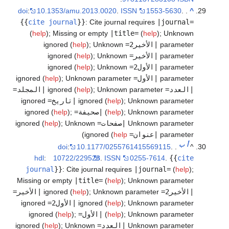
doi
:
10.1353/amu.2013.0020
.
ISSN
1553-5630
.
.
^
{{
cite journal
}}
:
Cite journal requires
|journal=
(
help
)
;
Missing or empty
|title=
(
help
)
;
Unknown
parameter
|الأخير2=
ignored (
Unknown
;
)
help
parameter
|الأخير=
ignored (
Unknown
;
)
help
parameter
|الأول2=
ignored (
Unknown
;
)
help
parameter
|الأول=
ignored (
Unknown parameter
;
)
help
|العدد=
ignored (
Unknown parameter
;
)
help
|المجلد=
Unknown parameter
;
)
help
ignored (
|تاريخ=
ignored
Unknown parameter
;
)
help
(
|صحيفة=
ignored (
;
)
help
Unknown parameter
|صفحات=
ignored (
Unknown
;
)
help
parameter
|عنوان=
ignored (
help
)
أ
ب
doi
:
10.1177/0255761415569115
.
.
^
hdl
:
10722/229528
.
ISSN
0255-7614
.
{{
cite
journal
}}
:
Cite journal requires
|journal=
(
help
)
;
Missing or empty
|title=
(
help
)
;
Unknown parameter
|الأخير2=
ignored (
Unknown parameter
;
)
help
|الأخير=
Unknown parameter
;
)
help
ignored (
|الأول2=
ignored
Unknown parameter
;
)
help
(
|الأول=
ignored (
;
)
help
Unknown parameter
|العدد=
ignored (
Unknown
;
)
help