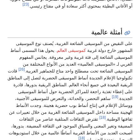
[23]
أو الأغاني البطيئة بمحتوى أكثر سعادة أو في مفتاح رئيسي.
أمثلة عالمية
على النقيض من الموسيقى الشائعة الغربية، يُصنف نوع الموسيقى
المشهور خارج دولة غربية
كموسيقى العالم
. يحول هذا المسمى أنماط
الموسيقى الشائعة إلى فئة غريبة وغير معروفة. يجانس المفهوم
الغربي لـ «الموسيقى العالمية» العديد من الأنواع المختلفة من
[26]
الموسيقى الشائعة تحت مصطلح واحد متاح للجماهير الغربية.
قادت
تكنولوجيا الإعلام الجديدة أنماط الموسيقى الحضرية لتصل إلى المناطق
الريفية البعيدة في جميع أنحاء العالم. المناطق الريفية بدورها، قادرة
على إعطاء تغذية راجعة للمراكز الحضرية حول أنماط الموسيقى
[19]
الجديدة.
ساهم التحضر، والحداثة، والتعرض للموسيقى الأجنبية،
ووسائل الإعلام في إنتاج أنماط بوب حضرية هجينة. وجدت الأنماط
الهجينة مساحة داخل الموسيقى الشائعة الغربية من خلال تعبيرات عن
[18]
ثقافتها الوطنية.
تقترض الثقافات المتلقية عناصر من الثقافات
المضيفة وتغير المعنى والسياق الموجود في الثقافة المضيفة. بدورها،
أصبحت العديد من الأنماط الغربية أنماطًا عالمية من خلال استوديوهات
[18]
التسجيل متعددة الجنسيات.