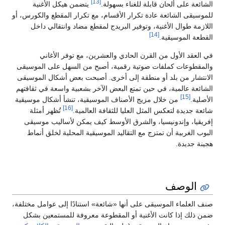
[13]
الشائعة على ألحان قابلة للغناء بسهولة.
يتضمن هيكل الأغنية
للموسيقى الشائعة عادة تكرار الأقسام، مع تكرار المقطع والكورس، أو
اللازمة طوال الأغنية، وتوفير البريدج لمقطع مضاد وانتقالي داخل
[14]
القطعة الموسيقية.
في العقد الأول من القرن الحادي والعشرين، مع توفر الأغاني
والمقطوعات كملفات صوتية رقمية، أصبح من السهل على الموسيقى
الانتشار من بلد أو منطقة إلى أخرى. أصبحت بعض أشكال الموسيقى
الشائعة عالمية، في حين تمتع البعض الآخر بشعبية واسعة في ثقافتهم
[15]
الأصلية.
من خلال مزيج الأصناف الموسيقية، تنشأ أشكال موسيقية
[16]
شائعة جديدة لتعكس المثل العليا للثقافة العالمية.
تُظهر أمثلة
إفريقيا، وإندونيسيا، والشرق الأوسط كيف يمكن لأساليب موسيقى
البوب الغربية أن تمتزج مع التقاليد الموسيقية المحلية لخلق أنماط
هجينة جديدة.
الوصف
صنف العلماء الموسيقى على أنها «شائعة» استنادًا إلى عوامل مختلفة،
ضمن ذلك إذا كانت الأغنية أو المقطوعة معروفة للمستمعين بشكل