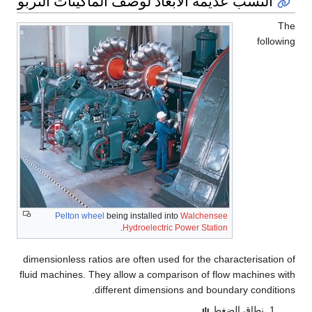
النسب عديمة الأبعاد لوصف الماكينات التربو
The
following
Pelton wheel
being installed into
Walchensee
.
Hydroelectric Power Station
dimensionless ratios are often used for the characterisation of
fluid machines. They allow a comparison of flow machines with
different dimensions and boundary conditions.
نطاق الضغط
ψ