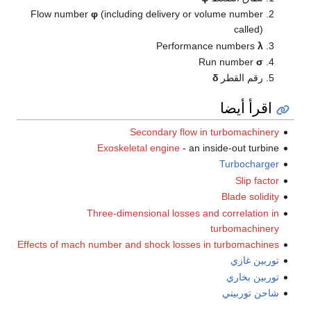
Flow number
φ
(including delivery or volume number
called)
Performance numbers
λ
Run number
σ
رقم القطر
δ
اقرأ أيضا
Secondary flow in turbomachinery
Exoskeletal engine
- an inside-out turbine
Turbocharger
Slip factor
Blade solidity
Three-dimensional losses and correlation in
turbomachinery
Effects of mach number and shock losses in turbomachines
توربين غازي
توربين بخاري
شاحن توربيني