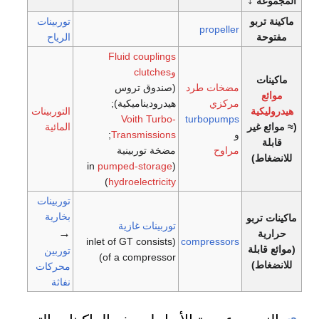
↓
المجموعة
ماكينة تربو
توربينات
propeller
مفتوحة
الرياح
Fluid couplings
وclutches
ماكينات
مضخات طرد
(صندوق تروس
موائع
مركزي
هيدروديناميكية);
هيدروليكية
التوربينات
Voith Turbo-
turbopumps
(≈ موائع غير
المائية
و
Transmissions
;
قابلة
مراوح
مضخة توربينية
للانضغاط)
pumped-storage
(in
)
hydroelectricity
توربينات
بخارية
ماكينات تربو
توربينات غازية
→
حرارية
(inlet of GT consists
compressors
(موائع قابلة
توربين
of a compressor)
للانضغاط)
محركات
نفاثة