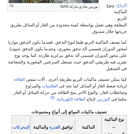
الرياح
، ونوع
توربين بخاري ماركة MAN.
الماكينة
التربو
المغلقة وهي تعمل بواسطة كمية محدودة من الغاز أو السائل بطريق
جريانها خلال صندوق.
كما تصنف الماكينة التربو طبقا لنوع التدفق. فعندما يكون التدفق موازيا
لمحور الدوران فتسمى آلة تدفق محوري، وعندما يكون التدفق عموديا
على محور الدوران فتسمى آلة تدفق مركزية طاردة. كما يوجد نوع
تقترن فيه طريقتي التدفق حيث تستغل السرعتين المحورية والشعاعية
في التشغيل.
كما يمكن تصنيف ماكينات التربو بطريقة أخرى : آلات تمتص
الطاقة
لزيادة ضغط الغاز أو السائل كما نجد في
الطلمبات
والمراوح
وضاغطات الغاز، والنوع الآخر ينتج الطاقة من حركة السائل أو الغاز
[4]
مثلما في
التوربين
لإنتاج
الطاقة الكهربائية
.
تصنيف ماكينات الموائع إلى أنواع ومجموعات
نوع الماكينة
←
الماكينة
توافيق
القدرة
والماكينة
المحركات