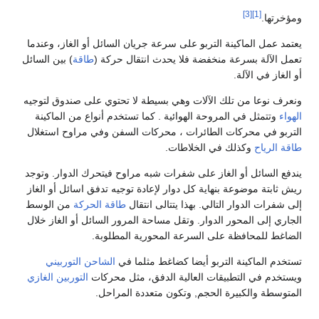
[3]
[1]
ومؤخرتها.
يعتمد عمل الماكينة التربو على سرعة جريان السائل أو الغاز، وعندما
تعمل الآلة بسرعة منخفضة فلا يحدث انتقال حركة (
طاقة
) بين السائل
أو الغاز في الآلة.
ونعرف نوعا من تلك الآلات وهي بسيطة لا تحتوي على صندوق لتوجيه
الهواء
وتتمثل في المروحة الهوائية . كما تستخدم أنواع من الماكينة
التربو في محركات الطائرات ، محركات السفن وفي مراوح استغلال
طاقة الرياح
وكذلك في الخلاطات.
يندفع السائل أو الغاز على شفرات شبه مراوح فيتحرك الدوار. وتوجد
ريش ثابتة موضوعة بنهاية كل دوار لإعادة توجيه تدفق اسائل أو الغاز
إلى شفرات الدوار التالي. بهذا يتتالى انتقال
طاقة الحركة
من الوسط
الجاري إلى المحور الدوار. وتقل مساحة المرور السائل أو الغاز خلال
الضاغط للمحافظة على السرعة المحورية المطلوبة.
تستخدم الماكينة التربو أيضا كضاغط مثلما في
الشاحن التوربيني
ويستخدم في التطبيقات العالية الدفق، مثل محركات
التوربين الغازي
المتوسطة والكبيرة الحجم, وتكون متعددة المراحل.