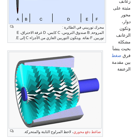
زعانف
مثبتة على
محور
دوار،
محرك توربيني في الطائرة :
وتكون
المروحة, B صندوق التروس، C كابس، D غرفة الاحتراق، E
الزعانف
توربين, F نفاثة. ويتكون التوربين الغازي من الأجزاء C إلى E.
مشكلة
بحيث ينشأ
فرق
ضغط
بين مقدمة
الزعنفة
ضاغط دفع محوري
، لاحظ المراوح الثابتة والمتحركة.