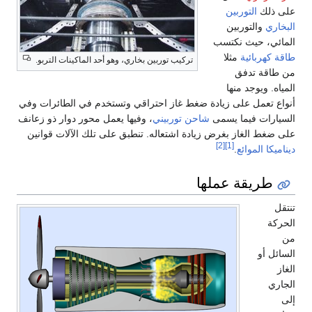
على ذلك
التوربين
البخاري
والتوربين
المائي، حيث نكتسب
طاقة كهربائية
مثلا
تركيب توربين بخاري، وهو أحد الماكينات التربو.
من طاقة تدفق
المياه. ويوجد منها
أنواع تعمل على زيادة ضغط غاز احتراقي وتستخدم في الطائرات وفي
السيارات فيما يسمى
شاحن توربيني
، وفيها يعمل محور دوار ذو زعانف
على ضغط الغاز بغرض زيادة اشتعاله. تنطبق على تلك الآلات قوانين
[2]
[1]
ديناميكا الموائع
.
طريقة عملها
تنتقل
الحركة
من
السائل أو
الغاز
الجاري
إلى