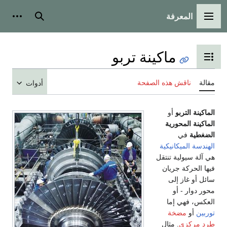
المعرفة
القائمة الرئيسية
بحث
أدوات
ماكينة تربو
تبديل عرض جدول المحتويات
مقالة
ناقش هذه الصفحة
أدوات
الماكينة التربو
أو
الماكينة المحورية
الضغطية
في
الهندسة الميكانيكية
هي آلة سيولية تنتقل
فيها الحركة جريان
سائل أو غاز إلى
محور دوار - أو
العكس، فهي إما
توربين
أو
مضخة
طرد مركزي
. مثال