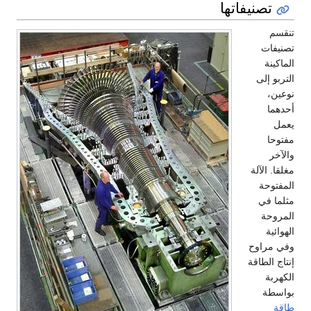
تصنيفاتها
تنقسم
تصنيفات
الماكينة
التربو إلى
نوعين،
أحدهما
يعمل
مفتوحا
والآخر
مغلقا. الآلة
المفتوحة
مثلما في
المروحة
الهوائية
وفي مراوح
إنتاج الطاقة
الكهربة
بواسطة
طاقة