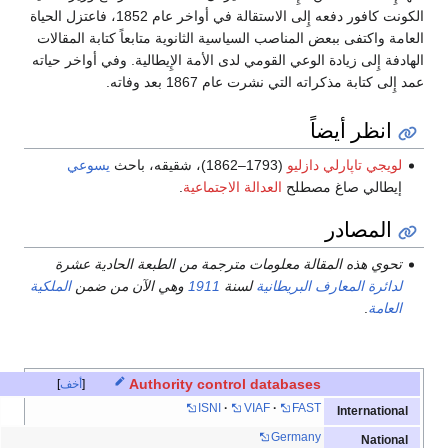
الكونت كافور دفعه إِلى الاستقالة في أواخر عام 1852، فاعتزل الحياة
العامة واكتفى ببعض المناصب السياسية الثانوية متابعاً كتابة المقالات
الهادفة إِلى زيادة الوعي القومي لدى الأمة الإِيطالية. وفي أواخر حياته
عمد إِلى كتابة مذكراته التي نشرت عام 1867 بعد وفاته.
انظر أيضاً
لويجي تاپارلي دازليو
(1793–1862)، شقيقه، باحث
يسوعي
إيطالي صاغ مصطلح
العدالة الاجتماعية
.
المصادر
تحوي هذه المقالة معلومات مترجمة من الطبعة الحادية عشرة
لدائرة المعارف البريطانية
لسنة
1911
وهي الآن من ضمن
الملكية
العامة
.
Authority control databases
أخف
ISNI
VIAF
FAST
International
Germany
National