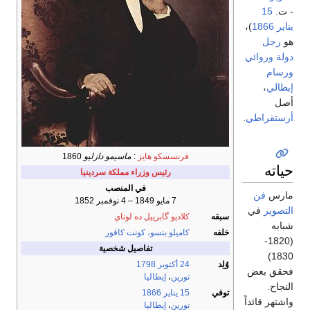
- ت.
15
يناير
1866
)،
هو
رجل
دولة
وروائي
ورسام
إيطالي
،
أصل
أرستقراطي
.
فرنسسكو هايز
:
ماسيمو دازليو
1860
حياته
رئيس وزراء مملكة سردينيا
في المنصب
مارس
فن
7 مايو 1849 – 4 نوفمبر 1852
التصوير
في
سبقه
كلاديو گابرييل ده لوناي
شبابه
خلفه
كاميلو بنسو، كونت كاڤور
(1820-
تفاصيل شخصية
1830)
وُلِد
24 أكتوبر
1798
فحقق بعض
تورين
،
إيطاليا
النجاح.
توفي
15 يناير
1866
واشتهر قائداً
تورين
،
إيطاليا