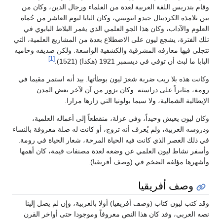
وقام بتدريس اللغة العربية لعدة من العلماء ورجال الدين، وكان من
بين تلامذه الكردينال جيدو انتونيني، وكان البابا ليوم العاشر من حُماة
العلوم والآداب، وكان هذا الجو العلمي الذي يغمر البلاط البابوي في
تلك الفترة، يشجع ليون على الاضطلاع بعدة من المشاريع العلمية، التي
تتجلى فيها معارفه المشرقية والكشفية الواسعة. ولكن صديقه وحاميه
[1]
البابا ما لبث أن توفي في ديسمبر 1921 (هكذا) (1521).
وكانت هذه بلا ريب ضربة شعرَ ليون بوطأتها. بيد أنه استمر مقيما في
رومة، مثابراً على دراسته. وكان يزور من آن لآخر بعض المدن
الإيطالية الشمالية، ولا سيما بولونيا التي زارها مرارا.
وكان ليون يعيش وحيداً، وفي عزلة، منقطعاً إلى أعماله العلمية،
ودروسه العربية، ولم يُعرف أنه تزوج، أو كانت له صلة معروفة بالنساء
في ذلك العصر الذي كانت فيه الحياة المرحة، شعار الحياة في رومة.
وأسفر نشاط ليون العلمي عن وضعه لعدة مصنفات قيمة، كان أهمها
وأشهرها مؤلفه الضخم في (وصف أفريقيا).
وصف أفريقيا
وقد كتب ليون كتاب (وصف أفريقيا) أولا بالعربية، وإن لم يصل إلينا
نصه العربي، وقد كان هذا النص معروفاً وموجودا حتى أواخر القرن