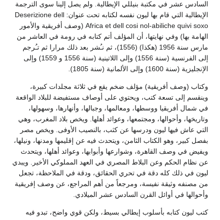
السادس عشر في مكتبة بنيللي الإيطالية. ولم يصل إلينا سوى الترجمة
الإيطالية التي قام بها ليون نفسه لكتابه تحت عنوان: Deserizione dell
Africa et dell cosi nol-abiliche quivi soxo (وصف أفريقية والأمور
الهامة بها) وفي نهايتها، أن المؤلف أتم كتابه في رومة في العاشر من
مارس سنة 1956 (هكذا) (1556)، ثم نـُشر بعد ذلك مرارا ثم تـُرجم
إلى الفرنسية (سنة 1556) وإلى اللاتينية (سنة 1556 و 1559) وإلى
الإنجليزية (سنة 1600) وإلى الألمانية (سنة 1805).
وكتاب (وصف أفريقية) مؤلف ضخم يقع في ثلاثة مجلدات كبيرة،
وينقسم إلى تسعة كتب، ويحتوي على أوصاف مستفيضة للبلاد الواقعة
في شمال أفريقيا ووسطها، ومعالمها، وجبالها، وأنهارها، وسهولها،
وتاريخها، وأحوالها، ومجتمعها، وعوائد أهلها. ويخص بلاد المغرب، وهي
التي عاش فيها ليون ودرسها عن كثب، بالنصيب الأوفى. ويخص مصر
بفصل كبير، وهو الكتاب الثامن، ويتحدث فيه عن إقليمها ومدنها، ونيلها،
ويفيض في وصف القاهرة، وشوارعها وأبوابها، وعوائد أهلها، ويتحدث
عن نظام الحكم وعن البلاط المصري في العهد المملوكي الأخير. ويبدي
ليون في ذلك كله دقة في تحري الحقائق، ودقة في الملاحظة، تجعل
من مصنفه وثيقة نفيسة، ومرجعاً من أهم المراجع، عن وصف إفريقية
وأحوالها في أوائل القرن السادس عشر الميلادي.
كتب ليون كتابه بأسلوب إيطالي بسيط، ولكن قوي واضح، تبدو فيه