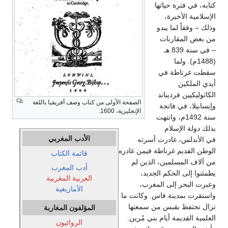
كتابه، في فترة حياتها
الإسلامية الأخيرة،
وذلك – وفقاً لما يبدو
من بعض المقارنات
– في سنة 839 هـ
(1488م). ولما
سقطت غرناطة في
أيدي الملكين
الكاثوليكيين فرديناند
الصفحة الأولى من كتاب وصف أفريقيا باللغة
وإيسابيلا، في فاتحة
الإنجليزية، 1600.
سنة 1492م، وانتهت
بذلك دولة الإسلام
الأدب المغربي
في الأندلس، غادرت أسرته
الوطن القديم غرناطة فيمن غادره
قائمة الكتاب
من آلاف المسلمين، الذين لم
أدب المغرب
يطمئنوا إلى الحكم الجديد،
العربية المغربية
وعبرت البحر إلى المغرب،
الأمازيغية
واستقرت بمدينة فاس. وكانت ما
تزال تحتفظ بقبس من سمعتها
المؤلفون المغاربة
العلمية القديمة أيام بني مُرين.
الروائيون