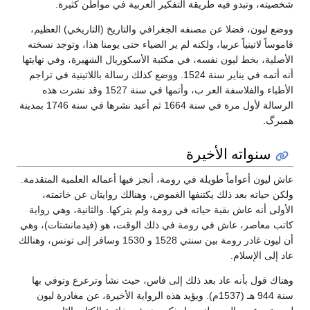
شخصيته، وتبدو فيه طريقة التفكير العربية في مواطن كثيرة.
ووضع ليون، فضلا عن مصنفه الجغرافي والتاريخ (التاريخي) العظيم،
قاموساً لاتينياً عربيا، ولكنه لم ير الضياء حتى يومنا هذا، وتوجد نسخته
الأصلية، بخط ليون نفسه، في مكتبة الأسكوريال الشهيرة، وفي نهايتها
أنه أتمه في يناير سنة 1524. ووضع كذلك رسالة باللاتينية في تراجم
الأطباء والفلاسفة العر ب، وأتمها في سنة 1527 وقد نشرت هذه
الرسالة لأول مرة في سنة 1664 ثم أعيد نشرها في سنة 1746 بمدينة
همبرگ.
سنواته الأخيرة
عاش ليون أعواماً طويلة في رومة، أنجز فيها أعماله العلمية المتقدمة.
ولكن حياته بعد ذلك يكتنفها الغموض، وهنالك روايتان عن خاتمته،
الأولى أنه عاش بقية حياته في رومة ولم يتركها. والثانية، وهي رواية
كاتب معاصر، عاش في رومة في ذلك الوقت، هو (فيدمانشتات)، وهي
أن ليون غادر رومة بين سنتي 1528 و 1530 وسافر إلى تونس، وهنالك
عاد إلى الإسلام.
وهناك قول بأنه عاد بعد ذلك إلى فاس، حيث نشأ وترعرع وتوفي بها
سنة 944 هـ (1537م). ويؤيد هذه الرواية الأخيرة، عن مغادرة ليون