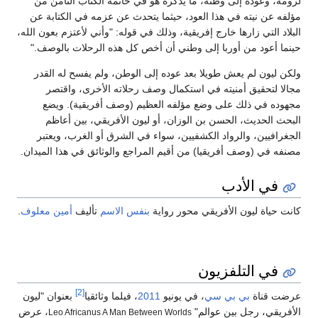
لرومة، وعوده إلى وطنه، ما يذكره هو في خاتمة الكتاب الثامن من
مؤلفه عن نيته في هذا العود، حيثما يتحدث عن عزمه في الكتابة عن
البلاد التي زارها خارج إفريقية، وذلك في قوله: "وأني لأعتزم بعون الله،
حينما أعود من أوربا إلى وطني أن أخص كل هذه الرحلات بالوصف."
ولكن ليون لم يعش طويلا بعد عوده إلى الوطن، ولم يفسح له القدر
مجالا لتحقيق أمنيته في استكمال وصف رحلاته الأخرى، واقتصر
مجهوده في ذلك على وضع مؤلفه العظيم (وصف أفريقية). ويضع
البحث الحديث، الحسن بن الوزان، أو ليون الأفريقي، بين أعاظم
الجغرافيين، والرواد الكشفيين، سواء في الشرق أو الغرب، ويعتبر
مصنفه في (وصف أفريقيا) من أقيم المراجع والوثائق في هذا الميدان.
في الأدب
كانت حياة ليون الأفريقي محور رواية
بنفس الاسم
تأليف
أمين معلوف
.
في التلفزيون
[2]
عرضت قناة
بي بي سي
، في يونيو
2011
، فيلما وثائقيا
بعنوان "ليون
الأفريقي، رجل بين عوالم"
، عرض
Leo Africanus A Man Between Worlds