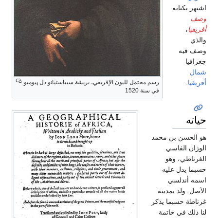
اشتهر بكتابه
وصف
أفريقيا
،
والذي
وصف فيه
جغرافيا
شمال
أفريقيا
.
رسم محتمل لليون الإفريقي، بريشة سيباستيانو دل پيومبو
في سنة 1520
حياته
هو الحسن بن محمد
الوزان الفاسي
الغرناطي، وهو
حسبما يدل عليه
اسمه أندلسي
الأصل. ولد بمدينة
غرناطة حسبما يذكر
لنا ذلك في خاتمة