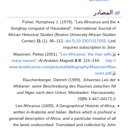
المصادر
Fisher, Humphrey J. (1978), "Leo Africanus and the
Songhay conquest of Hausaland",
International Journal of
African Historical Studies
(Boston University African Studies
Center)
11
(1): 86–112,
doi
:
10.2307/217055
. Link
requires subscription to Jstor.
Masonen, Pekka (2001), "
Leo Africanus: the man with
many names
",
Al-Andalus Magreb
8-9
: 115–144
,
http://
www.leoafricanus.com/pictures/bibliography/Masonen/Mas
.
onen.pdf
Rauchenberger, Dietrich (1999),
Johannes Leo der
Afrikaner: seine Beschreibung des Raumes zwischen Nil
und Niger nach dem Urtext
, Wiesbaden: Harrassowitz,
.
ISBN 3-447-04172-2
Leo Africanus (1600),
A Geographical Historie of Africa,
written in Arabicke and Italian. Before which is prefixed a
generall description of Africa, and a particular treatise of all
the lands undescribed. Translated and collected by John