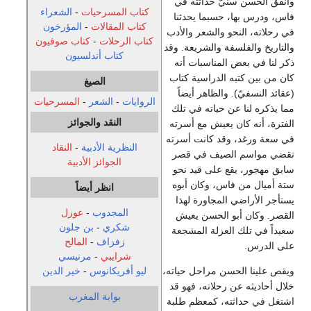
وأنفق الحسن سنيّ حداثته في
كتاب المسرحيات
-
الشعراء
فاس، ودرس بها، حسبما يحدثنا
كتاب المقالات
-
المؤرخون
في رحلاته، النحو والشعر والأدب
كتاب الرحلات
-
كتاب صوفيون
والتاريخ والفلسفة والشريعة. وقد
كتاب أندلسيون
ذكر لنا في بعض المناسبات أنه
كان من بين كتبه الدراسية كتاب
الصيغ
(عقائد النسفيّ). والظاهر أيضاً
الروايات
-
الشعر
-
المسرحيات
مما يذكره لنا عن حياته في تلك
النقد والجوائز
الفترة، أنه كان يعيش مع أسرته
في سعة ورغد، وقد كانت أسرته
النظرية الأدبية
-
النقاد
تقضي مواسم الصيف في قصر
الجوائز الأدبية
سابق مهجور، يقع على قيد نحو
ستة أميال من فاس، وكان أبوه
انظر أيضاً
يستأجر الأراضي المجاورة لهذا
المجدوب
-
عوزل
القصر. وكان أبو الحسن يعيش
شكري
-
بن جلون
سعيداً في تلك العزلة المشجعة
زفزاف
-
المالح
على الدرس.
شرايبي
-
مرنيسي
ويقص علينا الحسن مراحل حياته،
ليو أفريكانوس
-
خير الدين
خلال أحاديثه عن رحلاته، فهو قد
بوابة المغرب
اشتغل في حداثته، كمعظم طلبة