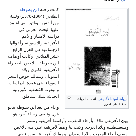
كانت رحلة
ابن بطوطة
الطنجي (1304-1378) وثيقة
من أنفس الوثائق التي اعتمد
عليها البحث الغربي في
دراسة الأقطار والأمم
الأفريقية والآسيوية، وأحوالها
الإجتماعية في القرن الرابع
عشر الميلادي. وكانت أوصاف
ابن بطوطة، بالأخص للصحراء
الأفريقية الكبرى وبلاد
السودان وممالك حوض النيجر
السوداء، هي عمدة الدراسات
والبحوث الكشفية الأوروبية
الحديثة لتلك المناطق.
رواية ليون الأفريقي
.
لتحميل الرواية،
.
اضغط على الصورة
وجاء من بعد ابن بطوطة بنحو
قرن ونصف رحالة آخر، هو
ليون الأفريقي طاف بأرجاء المغرب وأواسط أفريقية ومصر
وقسطنطينية وبلاد العرب. وكتب لنا وصفاً لأفريقية عني فيه بالأخص
بوصف أنحاء المغرب وبلاد السودان، وممالك أفريقية السوداء في