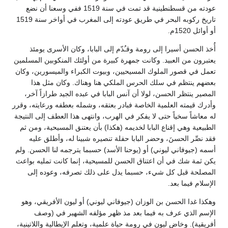
عودته من قسطنطينية قد تمت في سنة 1519 ففي وسعنا أن نضع
تاريخ ركوبه البحر في طريق عودته إلى المغرب في أواخر سنة 1519
أو أوائل 1520م.
أُخذ الحسن أسيرا إلى رومة وقـُدّم إلى البابا، وكان الأسرى يومئذ
يعتبرون من العبيد. وكانت جمهرة كبيرة من أولئك المنكوبين المسلمين
تعمل في قصور الملوك المسيحيين، وبيوت الكبراء والميسورين، وكان
بعضهم ينتظم في سلك الحرس الملكي هنا وهناك. وكان مثل هذا
المصير ينتظر الحسن، لولا أن آنس البابا في عبده الجيد طرازاً آخر،
وأدرك قيمته العلمية الخاصة فبادر بعتقه، وشمله بعطفه ورعايته، وقرر
له معاشاً سخياً حتى لا يفكر في الهرب، وانتهى هذا العطف إلى النتيجة
الطبيعية وهي إقناع البابا لخديمه (هكذا) بأن يعتنق المسيحية، ومن ثم
فقد نصِّر الحسنَ، وحضر البابا حفلة تنصيره شبينا له، وأطلق عليه
أسمه (جيوفاني ليوني) أو (يوحنا الأسد) حسبما يترجمه لنا الحسن. ولم
يكن ثمة شك في أن اعتناق الحسن للمسيحية، إنما كانت تمليه بواعث
المصلحة قبل كل شيء، حسبما يدل على ذلك تصرفه، وعوده إلى
الإسلام فيما بعد.
وهكذا غدا الحسن بن الوزان (جيوفاني ليوني) أو ليون الأفريقي، وهو
الإسم الذي عرف به فيما بعد مذ ظهر مؤلفه الشهير في (وصف
أفريقية). وخاض ليون في رومة حياة علمية، وتعلم الإيطالية واللاتينية،