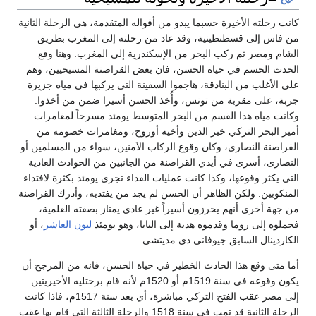
كانت رحلته الأخيرة حسبما يبدو من أقواله المتقدمة، هي الرحلة الثانية
من فاس إلى قسطنطينية، وقد عاد من رحلته إلى المغرب بطريق
الشام ومصر ثم ركب البحر من الإسكندرية إلى المغرب. وهنا وقع
الحدث الحسم في حياة الحسن، فان بعض القراصنة المسيحيين، وهم
على الأغلب من البنادقة، هاجموا السفينة التي يركبها في مياه جزيرة
جربة، على مقربة من تونس، وأُخذ الحسن أسيرا ضمن من أخذوا.
وكانت مياه هذا القسم من البحر المتوسط يومئذ مسرحاً لمغامرات
أمير البحر التركي خير الدين وأخيه أوروح، ومغامرات خصومه من
القراصنة النصارى، وكان وقوع الركاب الآمنين، سواء من المسلمين أو
النصارى، أسرى في أيدي القراصنة من الجانبين من الحوادث العادية
التي يكثر وقوعها، وكذا كانت عمليات الفداء تجري يومئذ بكثرة لافتداء
المنكوبين. ولكن الظاهر أن الحسن لم يجد من يفتديه، وأدرك القراصنة
من جهة أخرى أنهم يحرزون أسيراً غير عادي يمتاز بصفته العلمية،
فحملوه إلى روما وقدموه هدية إلى البابا، وهو يومئذ
ليون العاشر
، أو
الكاردينال السابق جيوفاني دي مديتشي.
أما متى وقع هذا الحادث الخطير في حياة الحسن، فانه من المرجح أن
يكون وقوعه في سنة 1519م أو 1520م لأنه قام برحتليه الأخيريتين
إلى مصر عقب الفتح التركي مباشرة، أي بعد سنة 1517م، فاذا كانت
الرحلة الثانية قد تمت في سنة 1518 والرحلة الثالثة التي قام بها عقب