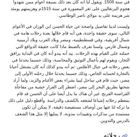
في سنة 1508. ويقول لنا أنه كان بعد ذلك بسبعة أعوام ممن شهدوا
هجوم البرتغاليين على ثغر المعمورة في سنة 1515م وهزيمتهم يومئذ
شر هزيمة على يد مولاي ناصر الوطاسي.
وليست لدينا تفاصيل واضحة عن حياة الحسن ابن الوزان في الأعوام
التالي، سوى حقيقة واحدة، هي أنه قام خلالها بعدة رحلات هامة في
شمال أفريقية، وفي قسطنطينية، ومصر وبلاد العرب وبلاد أرمينية
وشمال فارس. ولسنا نعرف بالضبط ماذا كانت حقيقة الدوافع التي
حملته على القيام بهذه الرحلات. بيد أنه يبدو أنه كان في البداية يرافق
التجار، ويقوم لهم بأعمال التوثيق والمحاسبة، وذلك حسبما يحدثنا في
بعض رحلاته في جبال الأطلس. ثم أنه يبدو كذلك أنه كان يشتغل أحيانا
بالتجارة لحسابه الخاص، وذلك حسبما يحدثنا خلال رحلته الأولى إلى
مصر، حيث قام في ساحل ليبيا بشراء بعض الأغنام والزبد، ولما أراد
شحنها بطريق البحر إلى مصر، اضطر إلى الفرار خشية من مفاجأة
القراصنة الفرنج. غير أن هناك ما يدل أيضا على أن الحسن قد قام
بمعظم رحلاته إشباعا لشغفه بالكشف والدراسة. وأقطع دليل على ذلك
ما تركه لنا عنها من أوصاف مستفيضة دقيقة، لا يمكن أن تكون
مستمدة من مذكرات وتقييدات مدونة، لا يمليها إلا مثل هذا الشغف
بالدرس والتدوين.
رحلاته