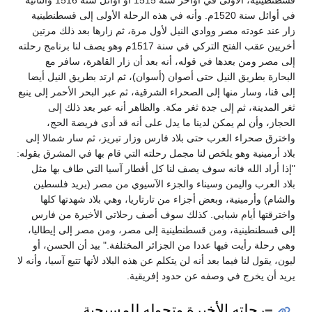
في أوائل سنة 1520م. وأنه في هذه الرحلة الأولى إلى قسطنطينية
زار عند عودته مصر ووادي النيل لأول مرة، ثم زارها بعد ذلك مرتين
أخريين عقب الفتح التركي في سنة 1517م وهو يصف لنا برنامج رحلته
إلى مصر ومن بعدها في قوله، أنه بعد أن زار القاهرة، سافر مع
البحارة بطريق النيل حتى أصوان (أسوان)، ثم ارتد بطريق النيل أيضا
إلى قنا، وسار منها إلى الصحراء الشرقية، ثم عبر البحر الأحمر إلى ينبع
ثغر المدينة، ثم إلى جدة ثغر مكة. والظاهر أنه عبر بعد ذلك إلى
الحجاز، وأن لم يمكن لدينا ما يدل على أنه قد أدى فريضة الحج،
واخترق صحراء العرب حتى بلاد فارس وزار تبريز، ثم سار شمالا إلى
بلاد أرمينية وهو يلخص لنا مجمل رحلته التي قام بها في المشرق بقوله:
"إذا أراد الله فانه سوف يصف لنا كل أقطار آسيا التي طاف بها مثل
بلاد العرب واليمن وسيناء والجزء الآسيوي من مصر (يريد فلسطين
والشام) وأرمينية، وبعض أجزاء من تارتاريا، وهي بلاد شهدتها كلها
واخترقتها أيام شبابي. كذلك سوف أصف رحلاتي الأخيرة من فارس
إلى قسطنطينية، ومن قسطنطينية إلى مصر، ومن مصر إلى إيطاليا،
وهي رحلة رأيت فيها عددا من الجزائر المختلفة." بيد أن الحسن، أو
ليون، يقول لنا فيما بعد أنه لن يتكلم عن هذه البلاد لأنها تتبع آسيا، وأنه لا
يريد أن يخرج في وصفه عن حدود إفريقية.
=رحلته الأخيرة وتحوله للمسيحية