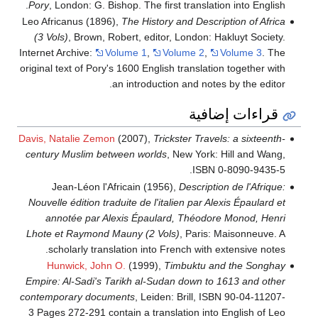
Pory
, London: G. Bishop
. The first translation into English.
Leo Africanus (1896),
The History and Description of Africa
(3 Vols)
, Brown, Robert, editor, London: Hakluyt Society
.
Internet Archive:
Volume 1
,
Volume 2
,
Volume 3
. The
original text of Pory's 1600 English translation together with
an introduction and notes by the editor.
قراءات إضافية
Davis, Natalie Zemon
(2007),
Trickster Travels: a sixteenth-
century Muslim between worlds
, New York: Hill and Wang,
.
ISBN 0-8090-9435-5
Jean-Léon l'Africain (1956),
Description de l'Afrique:
Nouvelle édition traduite de l'italien par Alexis Épaulard et
annotée par Alexis Épaulard, Théodore Monod, Henri
Lhote et Raymond Mauny (2 Vols)
, Paris: Maisonneuve
. A
scholarly translation into French with extensive notes.
Hunwick, John O.
(1999),
Timbuktu and the Songhay
Empire: Al-Sadi's Tarikh al-Sudan down to 1613 and other
contemporary documents
, Leiden: Brill, ISBN 90-04-11207-
3
Pages 272-291 contain a translation into English of Leo