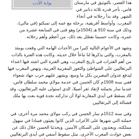
هذا العصر، بالتوثيق في مارستان
بوابة الأدب
فاس، بأجر قدره ثلاثة دنانير في
الشهر. وقد بدأ رحلاته في أنحاء
المغرب، وأواسط أفريقية، برحلة مع عمه إلى تمبكتو (في مالي)،
وذلك في سنة 910 هـ (1504م) وهو فتى في السابعة عشرة من
عمره، وكانت حسبما نفصّل بعد ذلك، من أعظم وأهم رحلاته.
وشهد في الأعوام التالية كثيرا من الأحداث الهامة التي وقعت يومئذ
بالمغرب، والتي يذكرها لنا تباعاً خلال حديثه. وكانت هذه الفترة بالذات
من أهم الفترات في تاريخ المغرب، وهي الفترة التي اشتد فيها اعتداء
البرتغاليين على الشواطئ والثغور المغربية الغربية، ونهض المغرب فيها
ليدفع عدوان المغيرين بكل ما وسع، ويشهر عليهم حرب جهاد شعواء.
ففي سنة 1508م كان الحسن في خدمة مولاي محمد سلطان فاس،
عندما سار بحملته لإنقاذ ثغر أصيلا، الذي استولى عليه البرتغاليون، وقد
كاد يسقط في أيدي المغاربة لولا أن تداركته نجدة قوية بعث بها ملك
قشتالة إلى البرتغاليين.
وفي سنة 1512م سار الحسن في ركب مولاي محمد مرة أخرى، في
حملته التي شهرها على الأعراب الذين كانوا يعيثون فسادا في سهول
مملكته، ويعتدون على السكان الآمنين. ويحدثنا الحسن خلال ذلك عن
بعض حوادث المغرب الأخرى، مثل سقوط آسفي في أيدي البرتغاليين