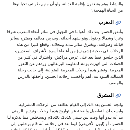
والنشاط وهم يشغفون بإقامة العدالة، ولو أن منهم طوائف تحيا نوعا
من الحياة الهمجية."
المغرب
وأنفق الحسن بعد ذلك أعواما في التجول في سائر أنحاء المغرب شرقا
وغربا وشمالا وجنوبا، وهو يشهد أحداثه، ويدرس معالمه ويمتزج بسائر
قبائله وطوائفه، ويخترق سائر مدنه ومحلاته. وقطع كثيرا من هذه
الرحلات في صحبة (شريف) من أعضاء أسرة الأشراف السعديين،
الذين جلسوا فيما بعد على عرش مراكش، واشترك في كثير من
الحملات التي جُهزت يومئذ لمقاومة البرتغاليين وردهم عن الثغور
المغربية. وتعتبر هذه الرحلات المغربية المتوالية، إلى جانب رحلة
الممالك السودانية، أهم وأخصب رحلات الحسن، وأحفلها بالدرس
والوصف.
المشرق
واتجه الحسن بعد ذلك إلى القيام بطائفة من الرحلات المشرقية.
وليست لدينا تفاصيل واضحة عن تواريخ هذه الرحلات وترتيبها الزمني،
بيد أنه يبدو أنها وقت بين سنتي 1515، 1520م ويستخلص مما يذكره لنا
الحسن، أو (ليون الأفريقي) فيما بعد في رحلاته، أنه قام برحلتين إلى
قسطنطينية، الأولى في أواخر سنة 1515 أو أوائل سنة 1516 والثانية