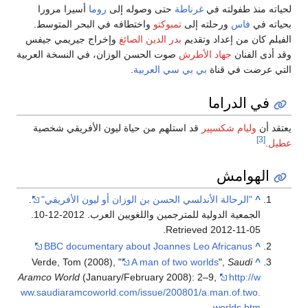
لحياته منذ طفولته في
غرناطة
حتى وصوله إلى
روما
أسيرا مرورا
بحياته في
فاس
ورحلته إلى
تمبوكتو
واختطافه في البحر المتوسط.
الفيلم كان من إعداد وتقديم
بدر الدين الصائغ
وإخراج جيريمي جيفس
وقد أدى الفنان
جهاد الأطرش
صوت الحسن الوزان، في النسخة العربية
التي عرضت في قناة
بي بي سي العربية
.
في الدراما
يعتقد أن
وليام شكسپير
قد استلهم من حياة ليون الأفريقي شخصية
[3]
عطيل
.
الهوامش
^
"الرحالة الأندلسي الحسن بن الوزان أو ليون الأفريقي"
.
الجمعية الدولية للمترجمين واللغويين العرب. 2012-12-10
.
.
Retrieved
2012-11-05
BBC documentary about Joannes Leo Africanus
^
Verde, Tom (2008), "
A man of two worlds
",
Saudi
^
Aramco World
(January/February 2008): 2–9
,
http://w
ww.saudiaramcoworld.com/issue/200801/a.man.of.two.
worlds.htm