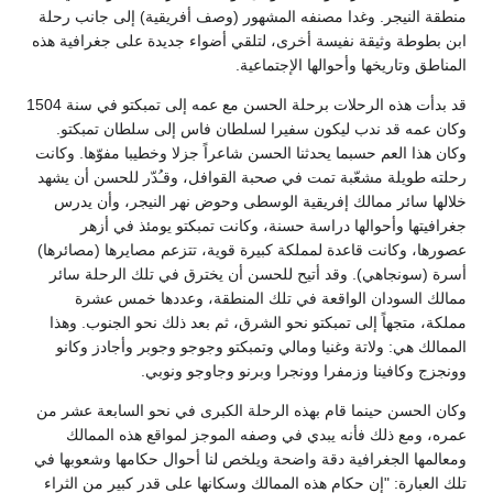
منطقة النيجر. وغدا مصنفه المشهور (وصف أفريقية) إلى جانب رحلة
ابن بطوطة وثيقة نفيسة أخرى، لتلقي أضواء جديدة على جغرافية هذه
المناطق وتاريخها وأحوالها الإجتماعية.
قد بدأت هذه الرحلات برحلة الحسن مع عمه إلى تمبكتو في سنة 1504
وكان عمه قد ندب ليكون سفيرا لسلطان فاس إلى سلطان تمبكتو.
وكان هذا العم حسبما يحدثنا الحسن شاعراً جزلا وخطيبا مفوّها. وكانت
رحلته طويلة مشعّبة تمت في صحبة القوافل، وقـُدّر للحسن أن يشهد
خلالها سائر ممالك إفريقية الوسطى وحوض نهر النيجر، وأن يدرس
جغرافيتها وأحوالها دراسة حسنة، وكانت تمبكتو يومئذ في أزهر
عصورها، وكانت قاعدة لمملكة كبيرة قوية، تتزعم مصايرها (مصائرها)
أسرة (سونجاهي). وقد أتيح للحسن أن يخترق في تلك الرحلة سائر
ممالك السودان الواقعة في تلك المنطقة، وعددها خمس عشرة
مملكة، متجهاً إلى تمبكتو نحو الشرق، ثم بعد ذلك نحو الجنوب. وهذا
الممالك هي: ولاتة وغنيا ومالي وتمبكتو وجوجو وجوبر وأجادز وكانو
وونجزج وكافينا وزمفرا وونجرا وبرنو وجاوجو ونوبي.
وكان الحسن حينما قام بهذه الرحلة الكبرى في نحو السابعة عشر من
عمره، ومع ذلك فأنه يبدي في وصفه الموجز لمواقع هذه الممالك
ومعالمها الجغرافية دقة واضحة ويلخص لنا أحوال حكامها وشعوبها في
تلك العبارة: "إن حكام هذه الممالك وسكانها على قدر كبير من الثراء