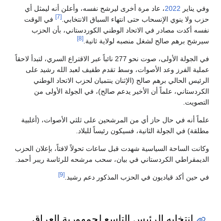
وفي يناير
2022
، عاد مرة أخرى ليرشح نفسه، وأعلن أنه ليمثل أي
[7]
حزب ولا ينوي الإنسحاب حتى انتهاء السباق الانتخابي.
في الوقت
نفسه أكدت مصادر في الاتحاد الوطني الكوردستاني، بأن الحزب
[8]
سيرشح برهم صالح لشغل منصبه لولاية ثانية.
في الجولة الأولى، صوت نحو 277 نائباً عبر الاقتراع السري، لتبدأ لاحقاً
عملية الفرز وعد الأصوات، وسط تقدم طفيف لعبد الله رشيد على
الرئيس الحالي برهم صالح (الإثنان ينتميان لحزب الاتحاد الوطني
الكردستاني، علماً أن الأخير يدعم صالح)، في الجولة الأولى من
التصويت.
علماً أنه في حال حاز أي من المرشحين على ثلثي الأصوات، (أغلبية
مطلقة) في الجولة الثانية، فسيكون رئيساً للبلاد.
وكانت الساحة السياسية شهدت قبل ساعات تحولاً لافتاً، بإعلان الحزب
الديمقراطي الكردستاني في بيان، سحب مرشحه للرئاسة ريبر أحمد.
[9]
في حين أكد قياديون في الحزب المذكور دعم رشيد.
انتخابه الرئيس التاسع لجمهورية العراق