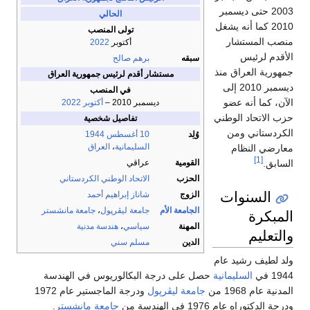
2003 حتى ديسمبر
الحالي
2010 كما أنه يشغل
تولى المنصب
منصب المستشار
أكتوبر
2022
الأقدم لرئيس
سبقه
برهم صالح
جمهورية العراق منذ
مستشار أقدم لرئيس جمهورية العراق
ديسمبر 2010 إلى
في المنصب
الآن، كما أنه عضو
ديسمبر 2010 –
أكتوبر
2022
حزب الاتحاد الوطني
تفاصيل شخصية
الكردستاني ومن
وُلِد
10 أغسطس
1944
السليمانية
،
العراق
معارضي النظام
[1]
السابق.
القومية
عراقي
الحزب
الاتحاد الوطني الكردستاني
السنوات
الزوج
شاناز إبراهيم أحمد
الجامعة الأم
جامعة ليڤرپول
،
جامعة مانشستر
المبكرة
المهنة
سياسي
،
هندسة مدنية
والتعليم
الدين
مسلم سني
ولد لطيف رشيد عام
1944 في
السليمانية
حصل على درجة البكالوريوس في الهندسة
المدنية عام 1968 من
جامعة ليڤرپول
ودرجة الماجستير عام 1972
ودرجة الدكتوراه عام 1976 في الهندسة من
جامعة مانشستر
.