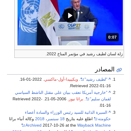
0:07
المدة: 7 ثوانٍ.
زلة لسان لطيف رشيد في مؤتمر المناخ 2022.
المصادر
^
"لطيف رشيد"
.
ويكيبيدا-أول-ماكسي
. 2022-01-16
.
.
Retrieved
2022-01-16
^
"خارجية أمريكا تعقب ببيان على مقتل الناشط السياسي
لقمان سليم"
.
براثا نيوز
. 2006-05-21
. Retrieved
2022-
.
01-16
^
السيرة الذاتية للسيد رئيس الوزراء والسادة أعضاء
حكومته
اطلع عليه بتاريخ
18 سبتمبر
،
2018
وكالة أنباء براثا
Archived
2017-10-26 at the
Wayback Machine