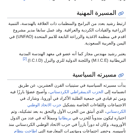
المسيرة المهنية
ارتبط رشيد بعدد من البرامج والمنظمات ذات العلاقة بالهندسة، التنمية
الزراعية والقيادات الكردية والعراقية. وقد عمل سابقا مدير مشروع
اقدم في منظمة الاغذية والزراعة التابعة للامم المتحدة (UNFAO) في
اليمن والعربية السعودية.
يعتبر رشيد مهندس مجاز كما أنه عضو في معهد الهندسة المدنية
[2]
البريطانية (M.I.C.E) واللجنة الدولية للري والبزل (I.C.I.D).
مسيرته السياسية
بدأت مسيرته السياسية في ستينيات القرن العشرين، عن طريق
انضمامه إلى
الحزب الديمقراطي الكردستاني
، وأصبح عضوًا بارزًا فيه
ومن ثم قيادي في جمعية الطلبة الأكراد في أوروبا، وشارك في
الاجتماعات واللقاءات الخاصة بتشكيل
حزب الاتحاد الوطني
الكردستاني
، الذي أنبثق من الحزب الأول والتحق به بعد تشكيله، وتم
اختياره ليكون مندوباً للحزب في
بريطانيا
وممثلاً له في عدد من الدول
الأوروبية، وكان له دوراً بارزاً في حزب الاتحاد الوطني الكردستاني منذ
تأسيسه. وحضر اجتماعات ومؤتمرات المعارضة التي
اطاحت بنظام