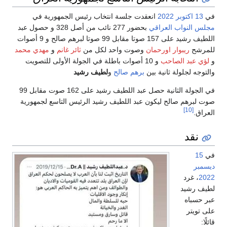
في
13 اكتوبر
2022
انعقدت جلسة انتخاب رئيس الجمهورية في
مجلس النواب العراقي
بحضور 277 نائب من أصل 328 و حصول عبد
اللطيف رشيد على 157 صوتا مقابل 99 صوتا لبرهم صالح و 9 أصوات
للمرشح
ريبوار اورحمان
وصوت واحد لكل من
ثائر غانم
و
مهدي محمد
و
لؤي عبد الصاحب
و 10 أصوات باطلة في الجولة الأولى للتصويت
والتوجه لجلولة ثانية بين
برهم صالح
و
لطيف رشيد
في الجولة الثانية حصل عبد اللطيف رشيد على 162 صوت مقابل 99
صوت لبرهم صالح ليكون عبد اللطيف رشيد الرئيس التاسع لجمهورية
[10]
العراق.
نقد
في
15
ديسمبر
2022
، غرد
لطيف رشيد
عبر حسباه
على تويتر
قائلًا: