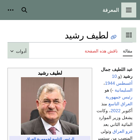
المعرفة
القائمة الرئيسية
بحث
أدوات
لطيف رشيد
تبديل عرض جدول المحتويات
مقالة
ناقش هذه الصفحة
أدوات
عبد اللطيف جمال
لطيف رشيد
رشيد
(و.
10
أغسطس
1944
،
السليمانية
-) هو
رئيس جمهورية
العراق التاسع
منذ
أكتوبر
2022
، وكانت
يشغل وزير الموارد
المائية الثاني بعد
غزو العراق
وتولى
المنصب من سبتمبر
الرئيس التاسع لجمهورية العراق