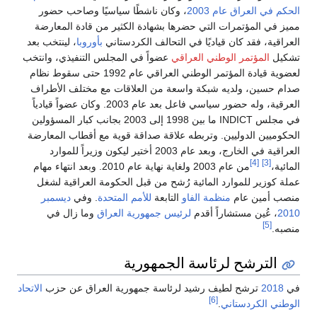
الحكم في العراق عام 2003
، وكان ناشطًا سياسيًا وصاحب حضور
مميز في المؤتمرات التي حضرها بشهادة الكثير من قادة المعارضة
العراقية، فقد كان قياديًا في التحالف الكردستاني
بأوروبا
، لينتخب بعد
تشكيل
المؤتمر الوطني العراقي
عضواً في المجلس التنفيذي، وانتخب
لعضوية قيادة المؤتمر الوطني العراقي عام 1992 حتى سقوط نظام
صدام حسين، ولديه شبكة واسعة من العلاقات مع مختلف الأطراف
العرقية، وله حضور سياسي فاعل بعد عام 2003. وكان عضواً قيادياً
في مجلس INDICT ما بين 1998 إلى 2003 بجانب كبار المسؤولين
الحكوميين الدوليين. وتربطه علاقة صداقة قوية مع أقطاب المعارضة
العراقية في الخارج، وبعد عام 2003 أختير ليكون وزيراً للموارد
[4]
[3]
المائية،
من عام 2003 ولغاية نهاية عام 2010. وبعد انتهاء مهام
عملة كوزير للموارد المائية رُشح من قبل الحكومة العراقية لشغل
منصب أمين عام
منظمة الفاو
التابعة
للأمم المتحدة
. وفي
ديسمبر
2010
، عُين مستشاراً أقدم
لرئيس جمهورية العراق
وما زال في
[5]
منصبه.
الترشح لرئاسة الجمهورية
في
2018
ترشح لطيف رشيد لرئاسة جمهورية العراق عن حزب
الاتحاد
[6]
الوطني الكردستاني
.