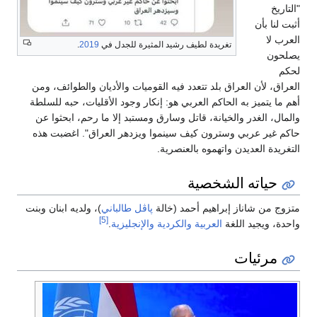
"التاريخ
أثبت لنا بأن
العرب لا
تغريدة لطيف رشيد المثيرة للجدل في
2019
.
يصلحون
لحكم
العراق، لأن العراق بلد تتعدد فيه القوميات والأديان والطوائف، ومن
أهم ما يتميز به الحاكم العربي هو: إنكار وجود الأقليات، حبه للسلطة
والمال، الغدر والخيانة، قاتل وسارق ومستبد إلا ما رحم، ابحثوا عن
حاكم غير عربي وسترون كيف سينموا ويزدهر العراق". اغضبت هذه
التغريدة العديدن واتهموه بالعنصرية.
حياته الشخصية
متزوج من شاناز إبراهيم أحمد (خالة
پاڤل طالباني
)، ولديه ابنان وبنت
[5]
واحدة، ويجيد اللغة
العربية
والكردية
والإنجليزية
.
مرئيات