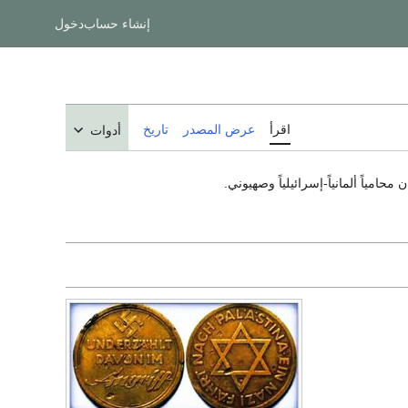
إنشاء حساب
دخول
اقرأ
عرض المصدر
تاريخ
أدوات
ن محامياً ألمانياً-إسرائيلياً وصهيوني.