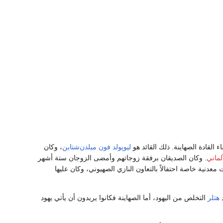
ء القادة الصهاينة. ذلك القائد هو
ليوپولد فون ميلدن‌شتاين
، وكان
لماني
. وكان الصديقان برفقة زوجاتهم وأمضى الزوجان ستة أشهر
معدنية خاصة احتفالاً بالتعاون النازي الصهيوني، وكان عليها
هتلر
التخلص من اليهود، أما الصهاينة فكانوا يريدون أن يأتي يهود