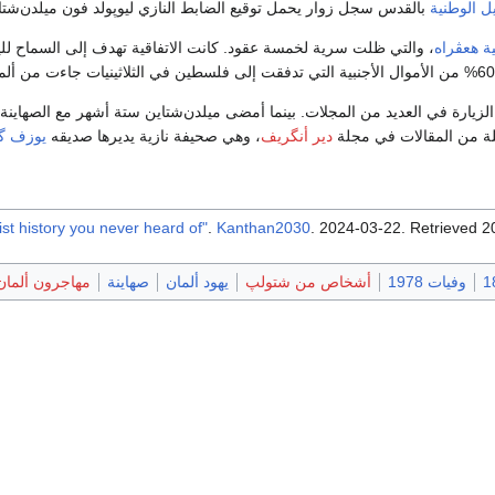
ل الوطنية
بالقدس سجل زوار يحمل توقيع الضابط النازي ليوپولد فون ميلدن‌شتاين.
ية هعڤراه
، والتي ظلت سرية لخمسة عقود. كانت الاتفاقية تهدف إلى السماح لليه
زيارة في العديد من المجلات. بينما أمضى ميلدن‌شتاين ستة أشهر مع الصهاينة 
لة من المقالات في مجلة
دير أنگريف
، وهي صحيفة نازية يديرها صديقه
يوزف گو
.
Kanthan2030
. 2024-03-22
. Retrieved
2
وفيات 1978
أشخاص من شتولپ
يهود ألمان
صهاينة
مهاجرون ألما