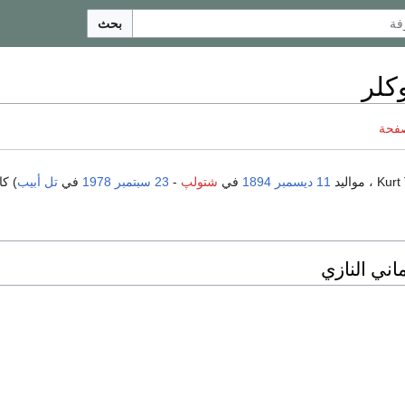
بحث
كلر
صفحة
11 ديسمبر
1894
في
شتولپ
-
23 سبتمبر
1978
في
تل أبيب
) كا
ماني النازي