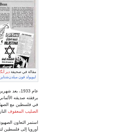
مقالة في صحيفة
دير أنگ
ليوپولد فون ميلدن‌شتاين
عام 1933، بعد شهرين من وصول
برفقته صديقه الألماني
في فلسطين مع الصهاينة 
الصليب المعقوف
النا
استمر التعاون الصهيوني النازي حتى عام 1940. ويعتقد أ
أوروپا إلى فلسطين ل