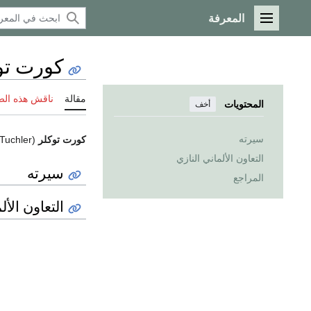
المعرفة
القائمة الرئيسية
كورت تو
مقالة
ناقش هذه ال
المحتويات
أخف
سيرته
كورت توكلر
(Kurt Tuchler ، مواليد
التعاون الألماني النازي
سيرته
المراجع
التعاون الأل