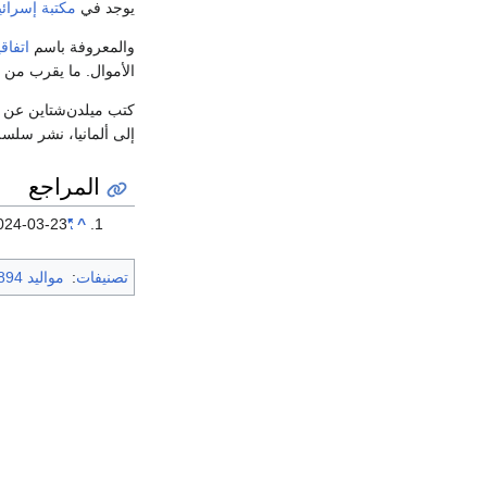
يوجد في
مكتبة إسرائي
والمعروفة باسم
اتفاق
الأموال. ما يقرب من 60% من الأموال الأجنبية التي تدفقت إلى فلسطين في الثلاثينيات جاءت من ألمانيا النازية.
كتب ميلدن‌شتاين عن ال
إلى ألمانيا، نشر سلس
المراجع
024-03-23
"Nazi-Zionist history you never heard of"
^
تصنيفات
:
مواليد 1894