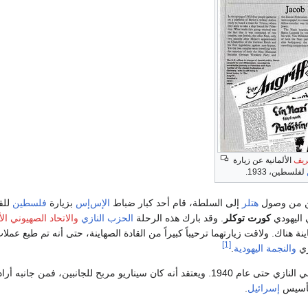
ريف
الألمانية عن زيارة
لفلسطين، 1933.
هتلر
إلى السلطة، قام أحد كبار ضباط
الإس‌إس
بزيارة
فلسطين
للقا
 اليهودي
كورت توكلر
. وقد بارك هذه الرحلة
الحزب النازي
والاتحاد الصهيوني الأ
هناك. ولاقت زيارتهما ترحيباً كبيراً من القادة الصهاينة، حتى أنه تم طبع عملات 
[1]
زي
والنجمة اليهودية
.
نه كان سيناريو مربح للجانبين، فمن جانبه أراد
تأسيس
إسرائيل
.