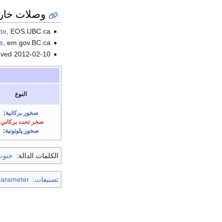
وصلات خار
ite
, EOS.UBC.ca
s
, em.gov.BC.ca
eved 2012-02-10.
النوع
صخور بركانية
:
صخر تحت بركاني
:
صخور پلوتونية
:
الكلمات الدالة:
جنوب 
تصنيفات
:
parameter