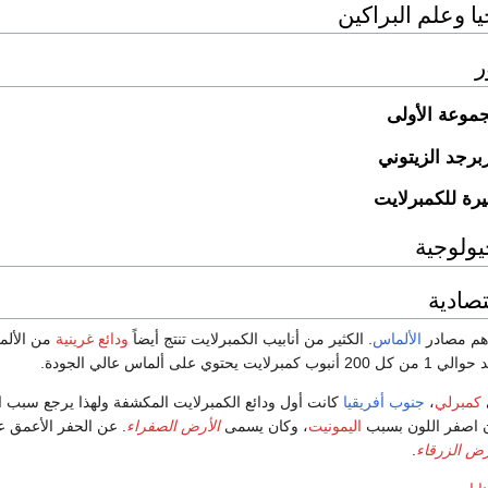
ا وعلم البراكين
ر
جموعة الأولى
زبرجد الزيتوني
رة للكمبرلايت
جيولوجية
تصادية
أهم مصادر
الألماس
. الكثير من أنابيب الكمبرلايت تنتج أيضاً
ودائع غرينية
من الألم
20 أنبوب كمبرلايت يحتوي على ألماس عالي الجودة.
ي
كمبرلي
،
جنوب أفريقيا
كانت أول ودائع الكمبرلايت المكشفة ولهذا يرجع سبب ا
 اصفر اللون بسبب
اليمونيت
، وكان يسمى
الأرض الصفراء
. عن الحفر الأعمق ع
رض الزرقاء
.