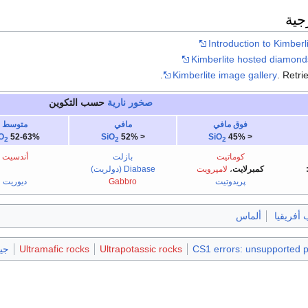
جية
Introduction to Kimberl
Kimberlite hosted diamond
Kimberlite image gallery
. Retri
صخور نارية
حسب التكوين
فوق مافي
مافي
متوسط
O
52-63%
SiO
< 52%
SiO
< 45%
2
2
2
كوماتيت
بازلت
أندسيت
كمبرلايت
،
لامپرويت
Diabase (دولريت)
پريدوتيت
Gabbro
ديوريت
أفريقيا
ألماس
CS1 errors: unsupported 
Ultrapotassic rocks
Ultramafic rocks
جيو