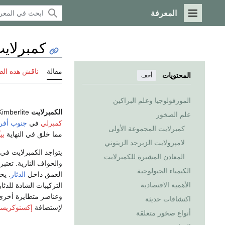
المعرفة
القائمة الرئيسية
كمبرلاي
مقالة
ناقش هذه ال
المحتويات
أخف
المورفولوجيا وعلم البراكين
الكمبرلايت
Kimberlite، هو نوع من
علم الصخور
كمبرلي
في
جنوب أفري
كمبرلايت المجموعة الأولى
مما خلق في النهاية
بي
لامپرولايت الزبرجد الزيتوني
يتواجد الكمبرلايت في
المعادن المشيرة للكمبرلايت
والحواف النارية. تعتب
الكيمياء الجيولوجية
العمق داخل
الدثار
الأهمية الاقتصادية
التركيبات الشاذة للدث
وعناصر متطايرة أخرى.
اكتشافات حديثة
لإستضافة
إكسنوكريست
أنواع صخور متعلقة