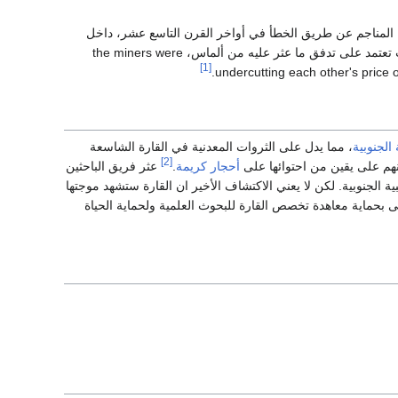
ل المناجم عن طريق الخطأ في أواخر القرن التاسع عشر، داخل
الأرض الزرقاء وعثروا على ألماس عالي الجودة بكميات كبيرة. الأهمية الاقتصادية في ذلك الوقت كانت تعتمد على تدفق ما عثر عليه من ألماس، the miners were
[1]
undercutting each other's price 
 الجنوبية
، مما يدل على الثروات المعدنية في القارة الشاسعة
[2]
أنهم على يقين من احتوائها على
أحجار كريمة
.
عثر فريق الباحثين
ة الجنوبية. لكن لا يعني الاكتشاف الأخير ان القارة ستشهد موجتها
ظى بحماية معاهدة تخصص القارة للبحوث العلمية ولحماية الحياة