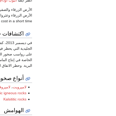
انظر أيضاً
أنبوب اوداچن
الأرض الزرقاء والصفر
ost in a short time.
اكتشافات ح
في ديسمبر 2013، كشفت دراسة علمية للمرة الأولى، عن وجود صخور الكمبرلايت في
الجليدية التي يحظر في
على رواسب صخور ال
الخاصة في إنتاج الماس
البرية. وحظر الاتفاق البيئي الموقع عام 1991 اي
أنواع صخور
لامپرويت
،
لامپروف
ic igneous rocks
Kalsititic rocks
الهوامش