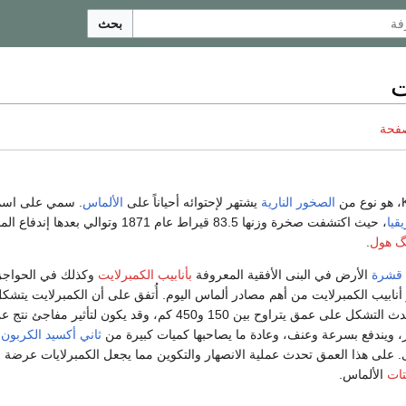
بحث
ت
صفحة
الصخور النارية
يشتهر لإحتوائه أحياناً على
الألماس
. سمي على اسم 
قيا
، حيث اكتشفت صخرة وزنها 83.5 قيراط عام 1871 وتوالي بعدها إن
گ هول
.
قشرة
الأرض في البنى الأفقية المعروفة
بأنابيب الكمبرلايت
وكذلك في الحواجز
ر أنابيب الكمبرلايت من أهم مصادر ألماس اليوم. أُتفق على أن الكمبرلايت يتش
. يحدث التشكل على عمق يتراوح بين 150 و450 كم، وقد يكون لتأثير مفاجئ نتج
ار، ويندفع بسرعة وعنف، وعادة ما يصاحبها كميات كبيرة من
ثاني أكسيد الكربون
،
 على هذا العمق تحدث عملية الانصهار والتكوين مما يجعل الكمبرلايات عرضة
ات
الألماس.