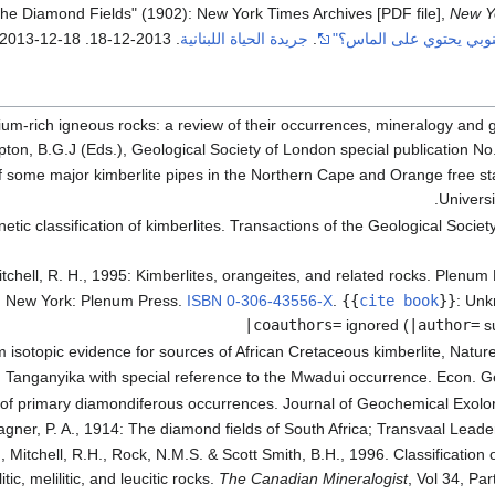
New Y
وبي يحتوي على الماس؟"
.
جريدة الحياة اللبنانية
. 2013-12-18
. Retrieved
2013-12-18
um-rich igneous rocks: a review of their occurrences, mineralogy and g
Upton, B.G.J (Eds.), Geological Society of London special publication N
f some major kimberlite pipes in the Northern Cape and Orange free st
Universi
tic classification of kimberlites. Transactions of the Geological Society
tchell, R. H., 1995: Kimberlites, orangeites, and related rocks. Plenum
. New York: Plenum Press.
ISBN
0-306-43556-X
.
{{
cite book
}}
:
Unk
|coauthors=
ignored (
|author=
su
isotopic evidence for sources of African Cretaceous kimberlite, Nature
in Tanganyika with special reference to the Mwadui occurrence. Econ. Ge
of primary diamondiferous occurrences. Journal of Geochemical Exolor
gner, P. A., 1914: The diamond fields of South Africa; Transvaal Leade
 Mitchell, R.H., Rock, N.M.S. & Scott Smith, B.H., 1996. Classification
tic, melilitic, and leucitic rocks.
The Canadian Mineralogist
, Vol 34, Par