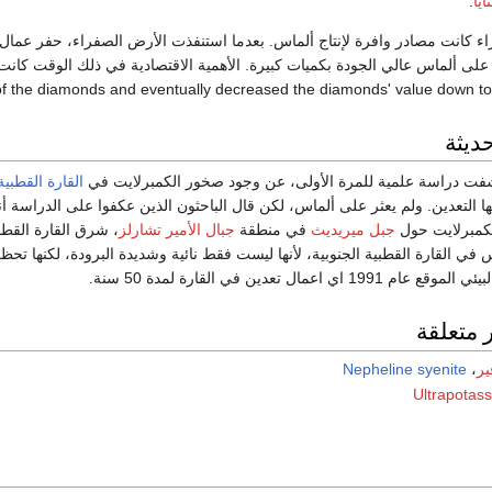
ايا
.
اء كانت مصادر وافرة لإنتاج ألماس. بعدما استنفذت الأرض الصفراء، حفر عما
of the diamonds and eventually decreased the diamonds' value down to c
ديثة
القارة القطبية
ها التعدين. ولم يعثر على ألماس، لكن قال الباحثون الذين عكفوا على الدراسة 
كمبرلايت حول
جبل ميريديث
في منطقة
جبال الأمير تشارلز
، شرق القارة القطبي
 في القارة القطبية الجنوبية، لأنها ليست فقط نائية وشديدة البرودة، لكنها تح
 اعمال تعدين في القارة لمدة 50 سنة.
 متعلقة
ير
،
Nepheline syenite
Ultrapotass