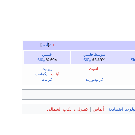
e
t
v
أخف
متوسط
-
فلسي
فلسي
SiO
>69 %
SiO
63-69%
Si
2
2
داسيت
ريوليت
أپليت
—
پگماتيت
گرانوديوريت
گرانيت
لوجيا اقتصادية
ألماس
كمبرلي، الكاپ الشمالي