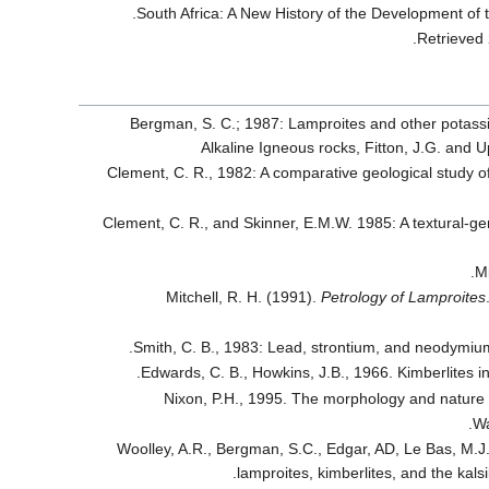
.
.
Bergman, S. C.; 1987: Lamproites and other potassi
Alkaline Igneous rocks, Fitton, J.G. and 
Clement, C. R., 1982: A comparative geological study o
Clement, C. R., and Skinner, E.M.W. 1985: A textural-gene
Mi
Mitchell, R. H. (1991).
Petrology of Lamproites
Smith, C. B., 1983: Lead, strontium, and neodymium 
Edwards, C. B., Howkins, J.B., 1966. Kimberlites 
Nixon, P.H., 1995. The morphology and nature 
Wa
Woolley, A.R., Bergman, S.C., Edgar, AD, Le Bas, M.J.,
lamproites, kimberlites, and the kalsili