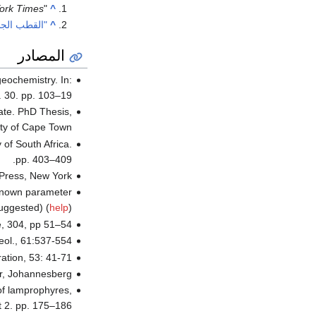
ork Times
"South Africa: A New History of the Development of the Diamond Fields" (1902): New York Times Archives [PDF file],
^
^
"القطب الجن
المصادر
eochemistry. In:
o. 30. pp. 103–19
ate. PhD Thesis,
ty of Cape Town.
 of South Africa.
pp. 403–409.
 Press, New York.
nown parameter
ggested) (
help
)
, 304, pp 51–54.
ol., 61:537-554.
ation, 53: 41-71
r, Johannesberg.
 of lamprophyres,
t 2. pp. 175–186.