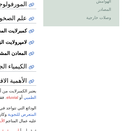
الهوامش
المورفولوجي
المصادر
علم الصخو
وصلات خارجية
كمبرلايت الم
لامپرولايت ال
المعادن المشي
الكيمياء ال
الأهمية الاق
يعتبر الكمبرلايت من 
الطميي
أو
eluvial
. فقد حوالي 1 من كل 0
الودائع التي تتواجد ف
المتعرض للتجوية
وكان
عليه عمال المناجم
الأ