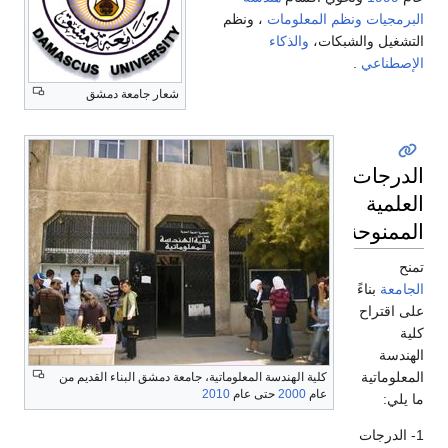
البرمجيات
ونظم المعلومات
، ونظم
التشغيل والشبكات،
والذكاء
الإصطناعي
.
شعار جامعة دمشق
الدرجات
العلمية
الممنوحة
تمنح
الجامعة
بناءً
على اقتراح
كلية
الهندسة
المعلوماتية
كلية الهندسة المعلوماتية، جامعة دمشق البناء القديم من
عام
2000
حتى عام
2010
ما يلي:
1- الدرجات