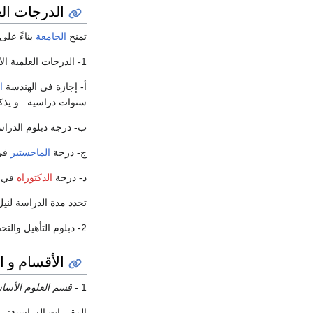
الدرجات الع
تمنح
الجامعة
بناءً على
1- الدرجات العلمية الآتية:
أ- إجازة في الهندسة
ا
سنوات دراسية . و يذ
ب- درجة دبلوم الدراسا
ج- درجة
الماجستير
في 
د- درجة
الدكتوراه
في ا
تحدد مدة الدراسة لنيل
2- دبلوم التأهيل والتخصص في الاختصاصات التي يحددها النظام الخاص بهذا الدبلوم في الكلية.
الأقسام و 
1 -
قسم العلوم الأسا
المقررات الدراسية: