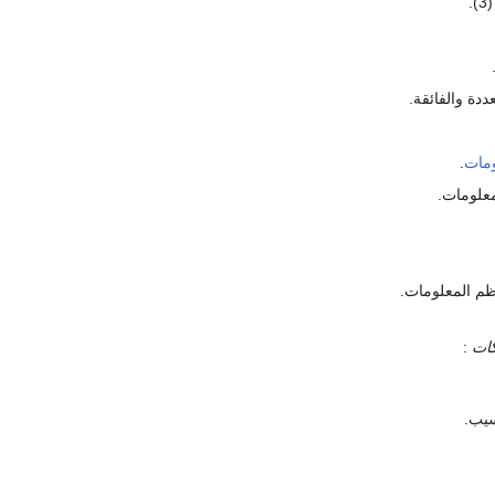
(3)
ددة والفائقة.
ومات
.
علومات.
كات
:
سيب.