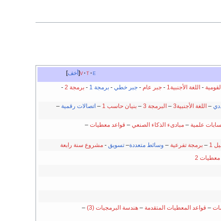
e
t
v
أخف
لقومية
-
اللغة الأجنبية1
-
جبر عام
-
جبر خطي
-
برمجة 1
-
برمجة 2
-
ددي
–
اللغة الأجنبية3
–
البرمجة 3
–
بنيان حاسب 1
–
اتصالات رقمية
–
ابات علمية
–
مبادىء الذكاء الصنعي
–
قواعد معطيات
–
ل 1
–
برمجة تفرعية
–
وسائط متعددة
–
تسويق
-
مشروع سنة رابعة
معطيات 2
ات
–
قواعد المعطيات المتقدمة
–
هندسة البرمجيات (3)
–