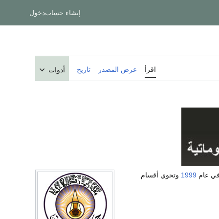
إنشاء حساب
دخول
اقرأ
عرض المصدر
تاريخ
أدوات
في عام
1999
وتحوي أقسام