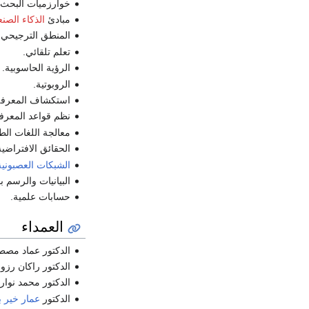
خوارزميات البحث ا
مبادئ
الذكاء الصن
المنطق الترجيحي و
تعلم تلقائي.
الرؤية الحاسوبية.
الروبوتية.
استكشاف المعرفة
نظم قواعد المعرف
معالجة اللغات الطب
الحقائق الافتراضية
الشبكات العصبونية
البيانيات والرسم 
حسابات علمية.
العمداء
الدكتور عماد مصطفى: 000
الدكتور راكان رزوق: 2003-
الدكتور محمد نوار العوا :
الدكتور
عمار خير 