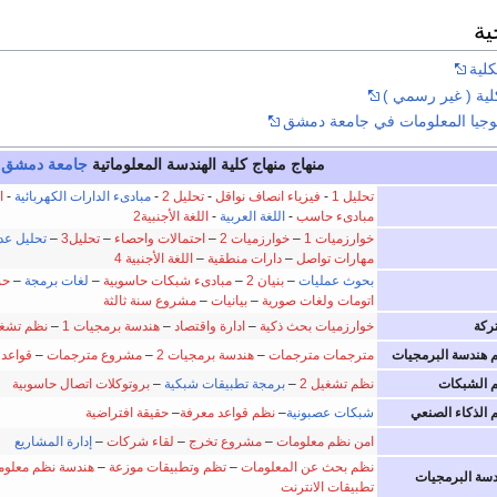
ية
لية
لية ( غير رسمي )
وجيا المعلومات في جامعة دمشق
منهاج
منهاج كلية الهندسة المعلوماتية
جامعة دمشق
تحليل 1
-
فيزياء انصاف نواقل
-
تحليل 2
-
مبادىء الدارات الكهربائية
-
ا
مبادىء حاسب
-
اللغة العربية
-
اللغة الأجنبية2
خوارزميات 1
–
خوارزميات 2
–
احتمالات واحصاء
–
تحليل3
–
تحليل ع
مهارات تواصل
–
دارات منطقية
–
اللغة الأجنبية 4
بحوث عمليات
–
بنيان 2
–
مبادىء شبكات حاسوبية
–
لغات برمجة
–
حس
اتومات ولغات صورية
–
بيانيات
–
مشروع سنة ثالثة
تركة
خوارزميات بحث ذكية
–
ادارة واقتصاد
–
هندسة برمجيات 1
–
نظم تشغي
م هندسة البرمجيات
مترجمات مترجمات
–
هندسة برمجيات 2
–
مشروع مترجمات
–
قواعد 
م الشبكات
نظم تشغيل 2
–
برمجة تطبيقات شبكية
–
بروتوكلات اتصال حاسوبية
م الذكاء الصنعي
شبكات عصبونية
–
نظم قواعد معرفة
–
حقيقة افتراضية
امن نظم معلومات
–
مشروع تخرج
–
لقاء شركات
–
إدارة المشاريع
نظم بحث عن المعلومات
–
تظم وتطبيقات موزعة
–
هندسة نظم معلوم
دسة البرمجيات
تطبيقات الانترنت