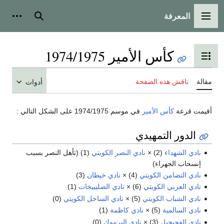
المعرفة
القائمة الرئيسية
بحث
أدوات
كأس الأمير 1974/1975
تبديل عرض جدول المحتويات
مقالة
ناقش هذه الصفحة
أدوات
أقيمت قرعة
كأس الأمير
في موسم 1974/1975 على الشكل التالي :
الدور التمهيدي
نادي الشهداء
(2) ×
نادي النصر الكويتي
(1) (تأهل النصر بسبب
إنسحاب الجهراء)
نادي التضامن الكويتي
(4) ×
نادي خيطان
(3)
نادي العربي الكويتي
(6) ×
نادي الصليبيخات
(1)
نادي الشباب الكويتي
(5) ×
نادي الساحل الكويتي
(0)
نادي السالمية
(5) ×
نادي كاظمة
(1)
نادي الفحيحيل
(3) ×
نادي اليرموك
(0)