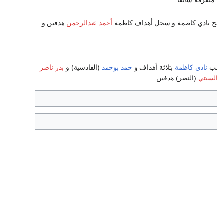
أحمد عبدالرحمن
هدفين و
عب
نادي كاظمة
بثلاثة أهداف و
حمد بوحمد
(القادسية) و
بدر ناصر
لسبتي
(النصر) هدفين.