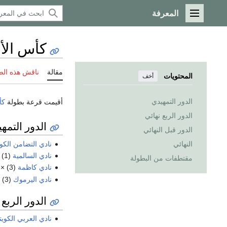
المعرفة
القائمة الرئيسية
كأس الأمير 972
مقالة
ناقش هذه ال
المحتويات
أخف
الدور التمهيدي
أقيمت قرعة بطولة
كأ
الدور الربع نهائي
الدور التمه
الدور قبل النهائي
نادي التضامن الكو
النهائي
نادي السالمية
(1) ×
مقتطفات من البطولة
نادي كاظمة
(3) ×
نادي اليرموك
(3) ×
الدور الربع 
نادي العربي الكوي