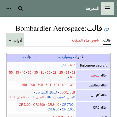
المعرفة
القائمة الرئيسية
بحث
أدوات
قالب
:
Bombardier Aerospace
قالب
ناقش هذه الصفحة
أدوات
طائرات
بومبارديه
e
t
v
أخف
415
داش 8
Turboprop aircraft
55
45
40
36
35
31
29
28
25
24
23
عائلة
ليرجت
85
60
850
800
605
604
601
600
300
عائلة تشالنجر
گلوبال5000
گلوبال إكسپرس
عائلة گلوبال
گلوبال إكسپرس XRS
گلوبال 7000
گلوبال 8000
CRJ100
CRJ200
CRJ440
CRJ700
عائلة CRJ
CRJ900
CRJ1000
CS100
CS300