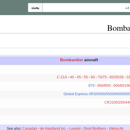
بحث
Bombar
Bombardier
aircraft
40
45
55
60
70/75
85
35/36/C-21A
3
870
800/850
600/601/6
Global Express-XRS/5000/5500/6000/65
CRJ100/200/44
See also
:
Canadair
de Havilland Inc.
Learjet
Short Brothers
Viking Air