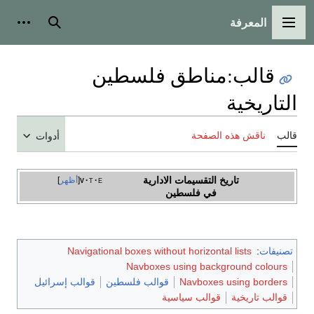
المعرفة
القائمة الرئيسية
بحث
أدوات
قالب
:
مناطق فلسطين
التاريخية
قالب
ناقش هذه الصفحة
أدوات
تاريخ التقسيمات الادارية
e
t
v
أظهر
في فلسطين
تصنيفات
:
Navigational boxes without horizontal lists
Navboxes using background colours
Navboxes using borders
قوالب فلسطين
قوالب إسرائيل
قوالب تاريخية
قوالب سياسية