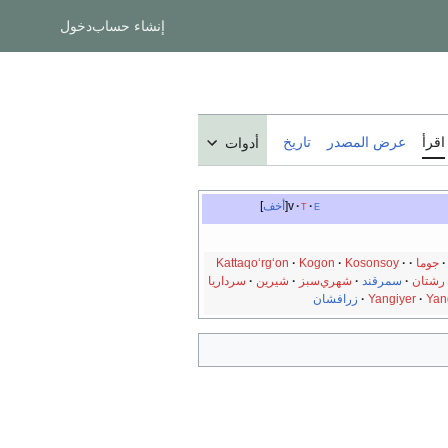
إنشاء حساب
دخول
اقرأ
عرض المصدر
تاريخ
أدوات
e
t
v
أخف
جوما
Kosonsoy
Kogon
Kattaqo‘rg‘on
رشتان
سمرقند
شهري‌سبز
شيرين
سرداريا
Yan
Yangiyer
زرافشان