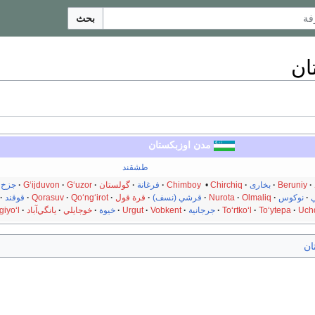
بحث
ان
مدن
اوزبكستان
طشقند
Beruniy
بخارى
Chirchiq
•
Chimboy
فرغانة
گولستان
G‘uzor
G‘ijduvon
جزخ
ي
نوكوس
Olmaliq
Nurota
قرشي (نسف)
قرة قول
Qo‘ng‘irot
Qorasuv
قوقند
Uch
To‘ytepa
To‘rtko‘l
جرجانية
Vobkent
Urgut
خيوة
خوجايلي
يانگي‌آباد
giyo‘l
ان