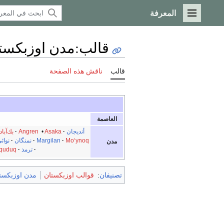
المعرفة
القائمة الرئيسية
قالب
:
مدن اوزبكست
قالب
ناقش هذه الصفحة
العاصمة
أنديجان
Asaka
•
Angren
بك‌آباد
Mo‘ynoq
Margilan
نمنگان
نوائ
مدن
ترمذ
quduq
تصنيفان
:
قوالب اوزبكستان
مدن اوزبكست