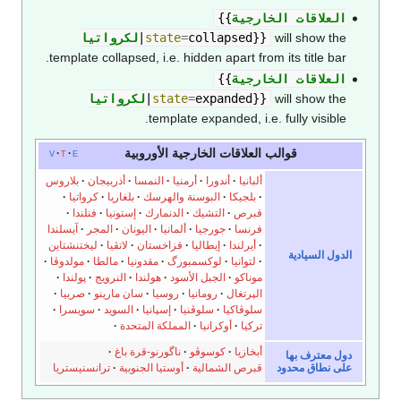
العلاقات الخارجية
{{
will show the
}}
collapsed
=
state
|
لكرواتيا
template collapsed, i.e. hidden apart from its title bar.
العلاقات الخارجية
{{
will show the
}}
expanded
=
state
|
لكرواتيا
template expanded, i.e. fully visible.
قوالب العلاقات الخارجية الأوروبية
v
t
e
ألبانيا
أندورا
أرمنيا
النمسا
أذربيجان
بلاروس
بلجيكا
البوسنة والهرسك
بلغاريا
كرواتيا
قبرص
التشيك
الدنمارك
إستونيا
فنلندا
فرنسا
جورجيا
ألمانيا
اليونان
المجر
آيسلندا
أيرلندا
إيطاليا
قزاخستان
لاتڤيا
ليختنشتاين
الدول السيادية
لتوانيا
لوكسمبورگ
مقدونيا
مالطا
مولدوڤا
موناكو
الجبل الأسود
هولندا
النرويج
پولندا
الپرتغال
رومانيا
روسيا
سان مارينو
صربيا
سلوڤاكيا
سلوڤنيا
إسپانيا
السويد
سويسرا
تركيا
أوكرانيا
المملكة المتحدة
أبخازيا
كوسوڤو
ناگورنو-قرة باغ
دول معترف بها
قبرص الشمالية
أوستيا الجنوبية
ترانسنيستريا
على نطاق محدود