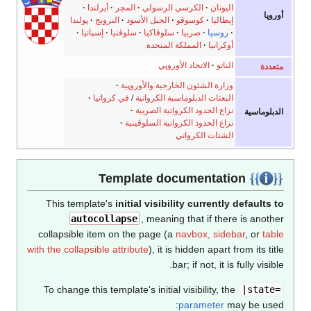
اليونان
الكرسي الرسولي
المجر
أيرلندا
أوروپا
إيطاليا
كوسوڤو
الجبل الأسود
النرويج
پولندا
روسيا
صربيا
سلوڤاكيا
سلوڤنيا
إسپانيا
أوكرانيا
المملكة المتحدة
الناتو
الاتحاد الأوروپي
متعددة
وزارة الشئون الخارجية والأوروپية
البعثات الدبلوماسية الكرواتية
/
في كرواتيا
نزاع الحدود الكرواتية الصربية
الدبلوماسية
نزاع الحدود الكرواتية السلوڤينية
الشتات الكرواتي
Template documentation
This template's
initial visibility currently defaults to
autocollapse
, meaning that if there is another
collapsible item on the page (a
navbox, sidebar
, or
table
with the collapsible attribute
), it is hidden apart from its title
bar; if not, it is fully visible.
To change this template's initial visibility, the
|state=
parameter
may be used: