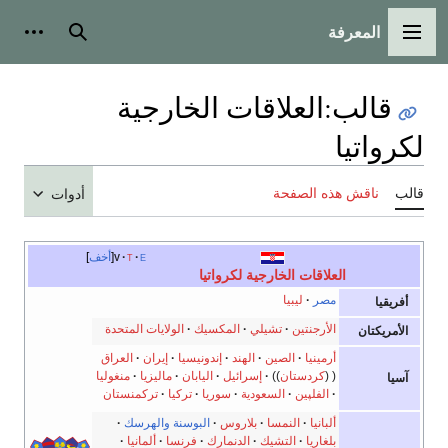
المعرفة
القائمة الرئيسية
بحث
أدوات
قالب
:
العلاقات الخارجية
لكرواتيا
قالب
ناقش هذه الصفحة
أدوات
e
t
v
أخف
العلاقات الخارجية لكرواتيا
مصر
ليبيا
أفريقيا
الأرجنتين
تشيلي
المكسيك
الولايات المتحدة
الأمريكتان
أرمينيا
الصين
الهند
إندونيسيا
إيران
العراق
كردستان
إسرائيل
اليابان
ماليزيا
منغوليا
آسيا
الفلپين
السعودية
سوريا
تركيا
تركمنستان
ألبانيا
النمسا
بلاروس
البوسنة والهرسك
بلغاريا
التشيك
الدنمارك
فرنسا
ألمانيا