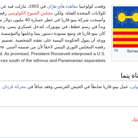
وقعت كولوجبيا
معاهدة هاي-هرّان
في 1903، تنازلت فيه
للولايات المتحدة للقناة، ولكن
مجلس الشيوخ الكولومبي
رفض 
وأصبحت شركة بينو-ڤاريا في خطر خس
وبدأ في رسم خطط، في نيويورك، لتدخل عسكري پنمي. وعش
كان بينو-ڤاريا قد وضع مسودة دستور پنما وعلمها والمؤسسة 
ووعد أن يمول الحكومة الپنمية على نفقته الشخصية. تصميم بين
رفضه المجلس 
Bunau-
ted. As promised, President Roosevelt interposed a U.S.
rces south of the isthmus and Panamanian separatists.
ة پنما
ولى
، عمل بينو-ڤاريا ضابطاً في الجيش الفرنسي وفقد ساقاً في
معركة ڤردان
. 
وِل