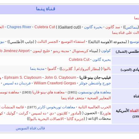
قـنـاة پـنـما
نما
پنماكس
سد گاتون
بحيرة گاتون
Gaillard cut
Culebra Cut
Chagres River
الج
لث على قناة پنما
وسيع
مجموعة الأهوسة الثالثة
استفتاء التوسيع
الجسر الثالث
جانب الأطلسي
نيو
كولون
ميناء
كريستوبال
مدينة رينبو
خليج ليمون
fo Jiménez Airport
أطلسي
(الشمال)
بحيرة گاتون
Culebra Cut
بالبوا
مطار ألبروك/م.أ. گلابرت
گامبوا
مدينة پنما
هادي
(الجنوب)
فيليپ-جان بينو-ڤاريا
John G. Claybourn
Ephraim S. Claybourn
و
جورج واشنطن جوثلز
William Crawford Gorgas
فردينان ده لسپس
معاهدة هاي-پونسفوت
معاهدة هاي-بينو-ڤاريا
معاهدة تومس
(1903)
(1901)
ناة
المعايير الصحية
متحف قناة پنما
الحرب العالمية الثانية
معاهدات توريخوس-كارتر
قائمة المنشآت ا
(1977)
لقناة
الأمريكية
هاورد
الحصون
أمادور
كلايتون
دي
ده لسپس
گرانت
گوليك
كو
محطات الإذاعة
جزيرة گالتا
الاتصالات البحرية بالبوا
قالب:قناة السويس