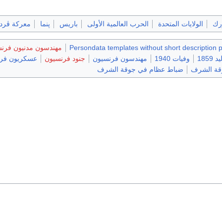
ورك
الولايات المتحدة
الحرب العالمية الأولى
باريس
پنما
معركة ڤرد
Persondata templates without short description 
مهندسون مدنيون فرن
 1859
وفيات 1940
مهندسون فرنسيون
جنود فرنسيون
عسكريون فرنس
وقة الشرف
ضباط عظام في جوقة الشرف