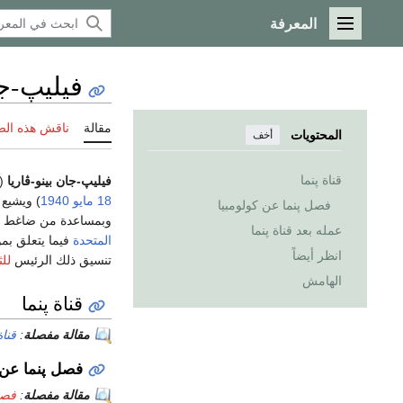
المعرفة
القائمة الرئيسية
فيليپ-جا
مقالة
ناقش هذه ال
المحتويات
أخف
قناة پنما
فيليپ-جان بينو-ڤاريا
‏(ilippe-Jean Bunau-Varilla
18 مايو
1940
) ويشيع ا
فصل پنما عن كولومبيا
وبمساعدة من ضاغط ال
عمله بعد قناة پنما
المتحدة
فيما يتعلق بمو
انظر أيضاً
تنسيق ذلك الرئيس
للث
الهامش
قناة پنما
مقالة مفصلة
:
قناة
فصل پنما عن 
مقالة مفصلة
:
فصل