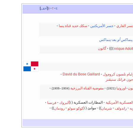
e
t
v
أخف
سر القاري
جسر الأمريكتين
سكك حديد قناة پنما
 پنماكس
أو
بعد-پنماكس
Enrique Adol
گاتون
ليام نلسون كروم‌ول
David du Bose Gaillard
جون فرانك ستيڤنز
ون–اوروتيا
مفوضية القناة البرزخية
(1904–1906)
(1921)
لعسكرية الأمريكية
المطارات العسكرية
ألبروك
فرنسا
به
راندولف
شرمان
موانئ
كوكو سولو
رودمان