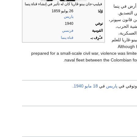
فيليپ-جان بينو-ڤاريا كان له تأثير في إنشاء قناة پنما
 عن أرض في پنما
وُلِدَ
26 يوليو 1859
التصديق.
پاريس
ارة 40 مليون دولار من قانون سپونر،
توفي
1940
ية الحرب،
القومية
فرنسي
العسكرية،
عـُرِف بـ
قناة پنما
و-ڤاريا للعلم
الثوري الپنمي لاحقاً لأن من صممه أجنبي. Although he
prepared for a small-scale civil war, violence was limi
naval fleet between the Colombian fo
وتوفي في
پاريس
في
18 مايو
1940
.