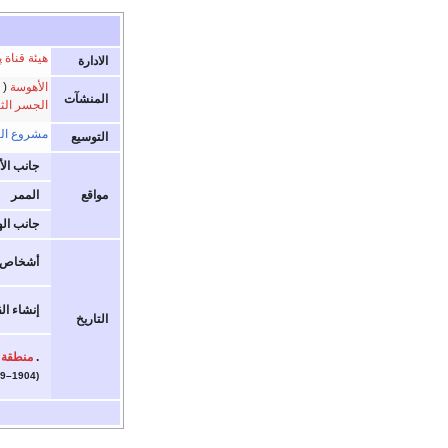
هيئة قناة پ
الادارة
الأهوسة
المنشآت
الجسر الثا
مشروع الت
التوسيع
جانب ال
مواقع
الممر
جانب ال
أشخاص
إنشاء الق
التاريخ
.
منطقة ا
(1904–1999)