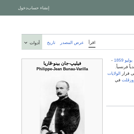
إنشاء حساب
دخول
اقرأ
عرض المصدر
تاريخ
أدوات
-
1859
فيليپ-جان بينو-ڤاريا
اً فرنسياً.
Philippe-Jean Bunau-Varilla
لى قرار
الولايات
روزڤلت
في