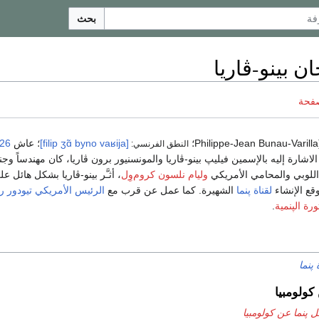
بحث
ن بينو-ڤاريا
صفحة
Ph؛
[filip ʒɑ̃ byno vaʁija]
؛ عاش
26 يوليو
النطق الفرنسي:
لاشارة إليه بالإسمين فيليپ بينو-ڤاريا والمونسنيور برون ڤاريا، كان مهندساً وجندي
لوبي والمحامي الأمريكي
وليام نلسون كروم‌وِل
، أثـَّر بينو-ڤاريا بشكل هائل ع
قع الإنشاء
لقناة پنما
الشهيرة. كما عمل عن قرب مع
الرئيس الأمريكي
تيودور 
ورة الپنمية
.
 پنما
كولومبيا
 پنما عن كولومبيا