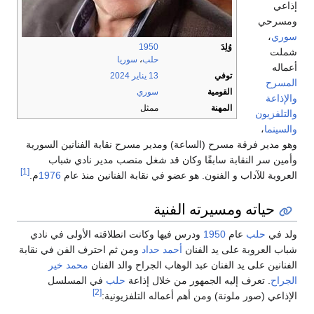
إذاعي
ومسرحي
سوري
،
وُلِدَ
1950
شملت
حلب
،
سوريا
أعماله
توفي
13 يناير
2024
المسرح
القومية
سوري
والإذاعة
المهنة
ممثل
والتلفزيون
والسينما
،
وهو مدير فرقة مسرح (الساعة) ومدير مسرح نقابة الفنانين السورية
وأمين سر النقابة سابقًا وكان قد شغل منصب مدير نادي شباب
[1]
العروبة للآداب و الفنون. هو عضو في نقابة الفنانين منذ عام
1976
م.
حياته ومسيرته الفنية
ولد في
حلب
عام
1950
ودرس فيها وكانت انطلاقته الأولى في نادي
شباب العروبة على يد الفنان
أحمد حداد
ومن ثم احترف الفن في نقابة
الفنانين على يد الفنان عبد الوهاب الجراح والد الفنان
محمد خير
الجراح
. تعرف إليه الجمهور من خلال إذاعة
حلب
في المسلسل
[2]
الإذاعي (صور ملونة) ومن أهم أعماله التلفزيونية: