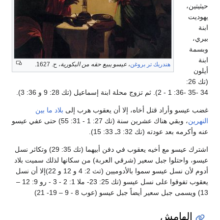
حيثيتين،
يهوديت
ابنة
بيري،
وبسمة
ابنة
هندريك تر بروغن
،
عيسو يبيع حقه من البكورية
، ح. 1627.
أيلون
(تك 26:
34 -35 -36: 1 - 2). ثم تزوج محلة ابنة إسماعيل (تك 28: 9 و 36: 3).
غضب عيسو وأراد قتل أخاه، إلا أن يعقوب هرب إلى
بلاد ما بين
النهرين
، وبقي هناك عشرين سنة (تك 27: 1 - 31: 55) حتى عفي عيسو
عنه وأكرمه بعد عودته (تك 32: 3ـ 33: 15).
اشترك عيسو مع أخيه يعقوب في دفن أبيهما (تك 35: 29) وتكاثر نسل
عيسو، واحتلوا جبل سعير (شرقي العربة) من سكانها لذلك سميت بلاد
أدوم لأن نسل عيسو سموا بالأدوميين (تث 2: 4 و 12 و 22)إلا أن نسل
يعقوب تفوقوا على نسل عيسو (تك 25: 23- ملا 1: 2 - 3 - رو 9: 12 –
13) ويسمى جبل سعير أيضاً جبل عيسو (عوب 8 - 9 – 19- 21)
الهامش