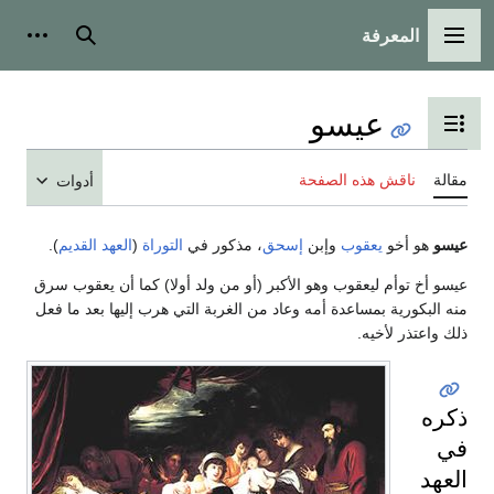
المعرفة
القائمة الرئيسية
بحث
أدوات
عيسو
تبديل عرض جدول المحتويات
مقالة
ناقش هذه الصفحة
أدوات
عيسو
هو أخو
يعقوب
وإبن
إسحق
، مذكور في
التوراة
(
العهد القديم
).
عيسو أخ توأم ليعقوب وهو الأكبر (أو من ولد أولا) كما أن يعقوب سرق
منه البكورية بمساعدة أمه وعاد من الغربة التي هرب إليها بعد ما فعل
ذلك واعتذر لأخيه.
ذكره
في
العهد