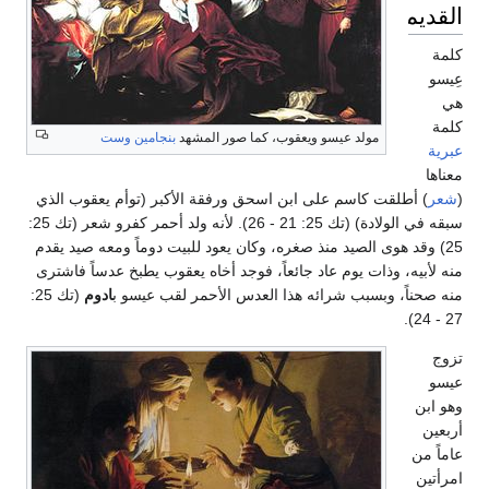
القديم
كلمة
عِيسو
هي
كلمة
مولد عيسو ويعقوب، كما صور المشهد
بنجامين وست
عبرية
معناها
(
شعر
) أطلقت كاسم على ابن اسحق ورفقة الأكبر (توأم يعقوب الذي
سبقه في الولادة) (تك 25: 21 - 26). لأنه ولد أحمر كفرو شعر (تك 25:
25) وقد هوى الصيد منذ صغره، وكان يعود للبيت دوماً ومعه صيد يقدم
منه لأبيه، وذات يوم عاد جائعاً، فوجد أخاه يعقوب يطبخ عدساً فاشترى
منه صحناً، وبسبب شرائه هذا العدس الأحمر لقب عيسو ب
ادوم
(تك 25:
27 - 24).
تزوج
عيسو
وهو ابن
أربعين
عاماً من
امرأتين